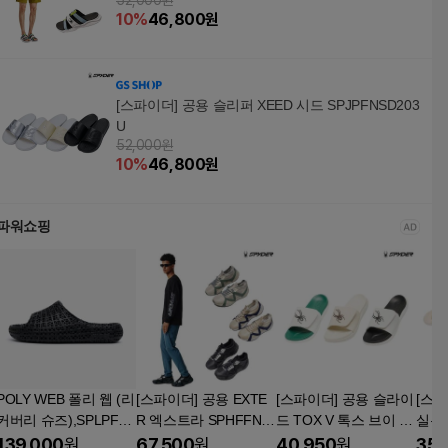
52,000원
10
%
46,800
원
[스파이더] 공용 슬리퍼 XEED 시드 SPJPFNSD203
U
52,000원
10
%
46,800
원
파워쇼핑
POLY WEB 폴리 웹 (리
[스파이더] 공용 EXTE
[스파이더] 공용 슬라이
[스파
커버리 슈즈),SPLPFN
R 엑스트라 SPHFFNL
드 TOX V 톡스 브이 S
실론 
SD357UBLK
S304U
PIPFNSD334U
139,000
원
67,500
원
40,950
원
35,