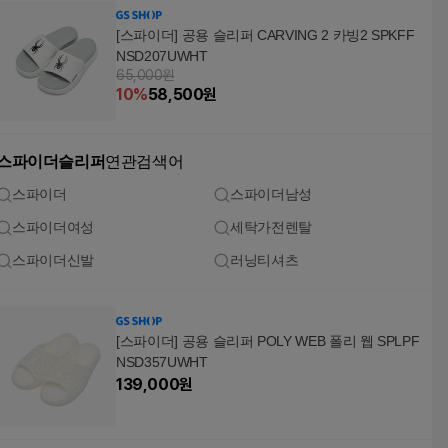
[스파이더] 공용 슬리퍼 CARVING 2 카빙2 SPKFF
NSD207UWHT
65,000원
10
%
58,500
원
스파이더슬리퍼
연관검색어
스파이더
스파이더남성
스파이더여성
세탁가전렌탈
스파이더신발
러닝티셔츠
[스파이더] 공용 슬리퍼 POLY WEB 폴리 웹 SPLPF
NSD357UWHT
139,000
원