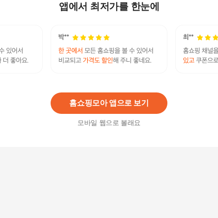
SPLPFNSD356UBLK
앱에서 최저가를 한눈에
69,000
원
[애슬릿] 사무실 슬리퍼 발편한 배색 스파이더 데일
리 3.5cm
30,000
원
홈쇼핑모아 앱으로 보기
모바일 웹으로 볼래요
스파이더샌들 남자샌들 슬리퍼 컴포트 여름
11,250
원
[잇백잇슈]거미캐주얼슬리퍼 기본 일상 국내제작
블랙화이트