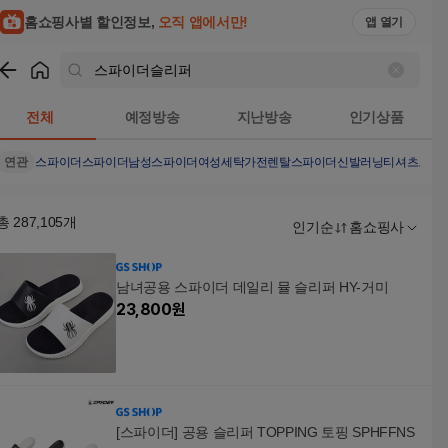
홈쇼핑사별 할인정보,
오직 앱에서만!
앱 열기
쇼핑
스파이더슬리퍼
검색결과
전체
예정방송
지난방송
인기상품
연관
스파이더
스파이더남성
스파이더여성
세탁가전렌탈
스파이더신발
러닝티셔츠
오덴세
총
287,105
개
인기순
홈쇼핑사
남녀공용 스파이더 데일리 뮬 슬리퍼 HY-거미
23,800
원
[스파이더] 공용 슬리퍼 TOPPING 토핑 SPHFFNS