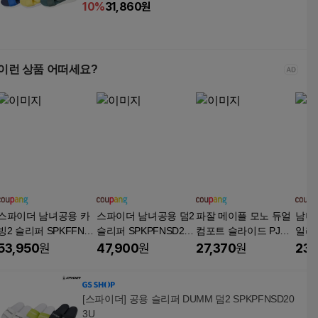
10
%
31,860
원
이런 상품 어떠세요?
스파이더 남녀공용 카
스파이더 남녀공용 덤2
파잘 메이플 모노 듀얼
남녀
빙2 슬리퍼 SPKFFNS
슬리퍼 SPKPFNSD203
컴포트 슬라이드 PJR-
일리 
D207U
U
S25001WHT
미
53,950
원
47,900
원
27,370
원
23,
[스파이더] 공용 슬리퍼 DUMM 덤2 SPKPFNSD20
3U