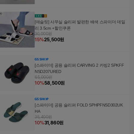
[애슬릿] 사무실 슬리퍼 발편한 배색 스파이더 데일
리 3.5cm +할인쿠폰
30,000원
15
%
25,500
원
[스파이더] 공용 슬리퍼 CARVING 2 카빙2 SPKFF
NSD207URED
65,000원
10
%
58,500
원
[스파이더] 공용 슬리퍼 FOLD SPHPFNSD302UK
HA
35,400원
10
%
31,860
원