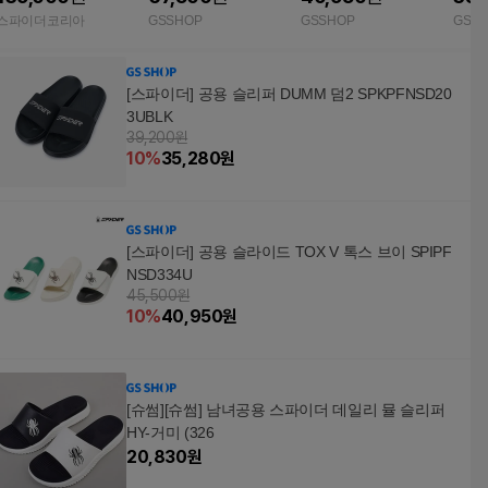
스파이더코리아
GSSHOP
GSSHOP
GSS
[스파이더] 공용 슬리퍼 DUMM 덤2 SPKPFNSD20
3UBLK
39,200원
10
%
35,280
원
[스파이더] 공용 슬라이드 TOX V 톡스 브이 SPIPF
NSD334U
45,500원
10
%
40,950
원
[슈썸][슈썸] 남녀공용 스파이더 데일리 뮬 슬리퍼
HY-거미 (326
20,830
원