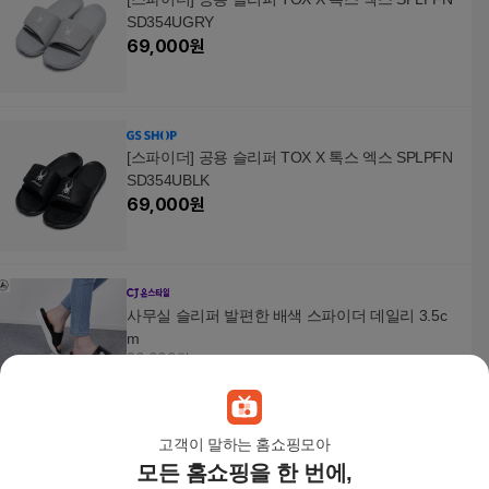
SD354UGRY
69,000
원
[스파이더] 공용 슬리퍼 TOX X 톡스 엑스 SPLPFN
SD354UBLK
69,000
원
사무실 슬리퍼 발편한 배색 스파이더 데일리 3.5c
m
30,000원
10
%
27,000
원
고객이 말하는 홈쇼핑모아
모든 홈쇼핑을 한 번에,
[스파이더] 공용 플립플랍 HYFLIP 하이 플립 쪼리