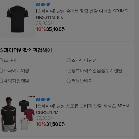
[스파이더] 남성 슬리브 웰딩 반팔 티셔츠 SOJMC
NRS311MBLK
39,000원
10
%
35,100
원
스파이더반팔
연관검색어
스파이더
스파이더남성
스파이더여성
청호나이스얼음정수기렌탈
세탁가전렌탈
러닝반바지
[스파이더] 남성 프로웹 그래픽 반팔 티셔츠 SPHM
CNRS212M
35,000원
10
%
31,500
원