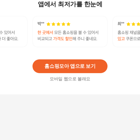
CNRS251W
앱에서 최저가를 한눈에
28,000원
10
%
25,200
원
[스파이더] 여성 트레이닝 펀칭 반팔 티셔츠 SPHF
CNRS251WCOR
39,000원
10
%
35,100
원
홈쇼핑모아 앱으로 보기
모바일 웹으로 볼래요
[스파이더] 남성 액티브 스마트 반팔 티셔츠 SPKM
CNRS202M
62,300원
10
%
56,070
원
[스파이더] 남성 백 레터 반팔 티셔츠 SPKMCNRS3
01MBLK