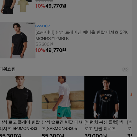
55,300원
10
%
49,770
원
[스파이더] 남성 트레이닝 에어홀 반팔 티셔츠 SPK
MCNRS212MBLK
55,300원
10
%
49,770
원
파워쇼핑
남성 로고 플레이 반팔
남성 슬로건 반팔 티셔
[빅펀치 복싱 클럽] 빅
[빅펀
티셔츠,SPJMCNRS311
츠,SPKMCNRS305MW
로고 반팔 티셔츠
로고
MBLK
HT
55,300
원
55,300
원
39,000
원
39,