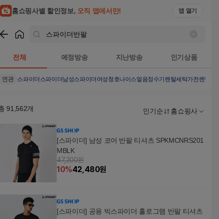
홈쇼핑사별 할인정보,
오직 앱에서만!
앱 열기
쇼핑
스파이더반팔
검색결과
전체
예정방송
지난방송
인기상품
연관
스파이더
스파이더남성
스파이더여성
청호나이스얼음정수기렌탈
세탁가전렌탈
러
총
91,562
개
인기순
홈쇼핑사
[스파이더] 남성 코어 반팔 티셔츠 SPKMCNRS201
MBLK
47,200원
10
%
42,480
원
[스파이더] 공용 빅스파이더 홀로그램 반팔 티셔츠