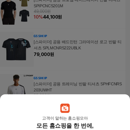
SPIPCNCS201M
49,000원
10
%
44,100
원
[스파이더] 공용 배드민턴 그라데이션 로고 반팔 티
셔츠 SPLMCNRS222UBLK
79,000
원
[스파이더] 공용 트레이닝 반팔 티셔츠 SPHFCNRS
203UWHT
39,000원
10
%
35,100
원
고객이 말하는 홈쇼핑모아
모든 홈쇼핑을 한 번에,
[스파이더] 여성 트레이닝 컬러 반팔 티셔츠 SPHM