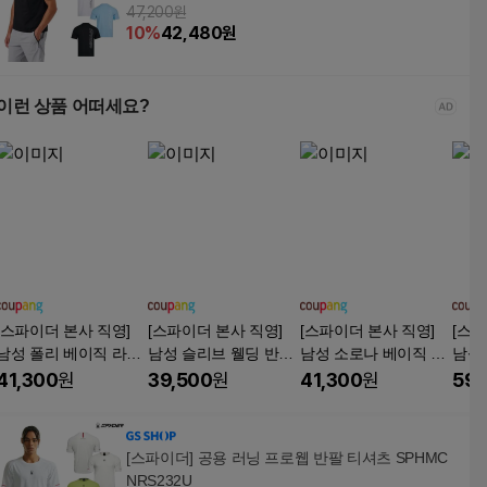
47,200원
10
%
42,480
원
이런 상품 어떠세요?
[스파이더 본사 직영]
[스파이더 본사 직영]
[스파이더 본사 직영]
[스파
남성 폴리 베이직 라운
남성 슬리브 웰딩 반팔
남성 소로나 베이직 라
남성
드 반팔 티셔츠 SOLM
티셔츠 SOJMCNRS31
운드 반팔 티셔츠 SOL
러 블
41,300
원
39,500
원
41,300
원
59,
CNRS205MBLK
1MBLK
MCNRS204MBLK
CNR
[스파이더] 공용 러닝 프로웹 반팔 티셔츠 SPHMC
NRS232U