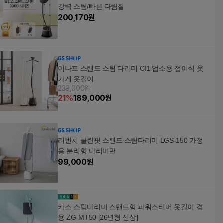
강력 스팀/빠른 다림질
200,170
원
이나프 스탠드 스팀 다리미 CI1 업소용 접이식 옷
가게 옷걸이
239,000원
21
%
189,000
원
리빈치 클린핏 스탠드 스팀다리미 LGS-150 가정
용 분리형 다리미판
99,000
원
카스 스팀다리미 스탠드형 파워스티머 옷걸이 겸
용 ZG-MT50 [26년형 신상]