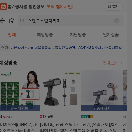
홈쇼핑사별 할인정보,
오직 앱에서만!
앱 열기
쇼핑
스텐드스팀다리미
검색결과
전체
예정방송
지난방송
인기상품
연관
이븐라이프다리미
북극곰의눈물
앙쥬팡
WPU-IAC414S
청호나이스옴니플러스
청
예정방송
전체보기
방송에서만
방송에서만
[비에날씬](BNR17)다
[에버홈] 진공 스팀 다
[인기][요즘대세][최신
에버
이어트유산균 9박스
리미 PRO+행거 스탠드
상]에버홈 진공 스팀다
미 