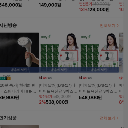
앱전용가
149,000원
앱전
+슬림플러스2박스+진
548,000
원
149,000
원
리미PRO(방송에서만
13
%
129,000
원
10
%
공 스팀다리미
전용행거스탠드포함)
지난방송
전체보기
방송에서만
방송에서만
방송에서만
[20분 특가] 한경희 핸
[비에날씬](BNR17)다
[비에날씬](BNR17)다
에버
디 스팀다리미 HHI-D4
이어트유산균 9박스
이어트유산균 9박스
미 
앱전용가
548,000원
앱전
10
39,900
원
+프로틴14포+진공 스
+프로틴14포+진공 스
548,000
원
2
%
538,000
원
8
%
팀다리미
팀다리미
인기상품
전체보기