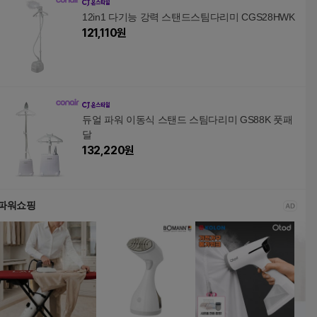
12in1 다기능 강력 스탠드스팀다리미 CGS28HWK
121,110
원
듀얼 파워 이동식 스탠드 스팀다리미 GS88K 풋패
달
132,220
원
파워쇼핑