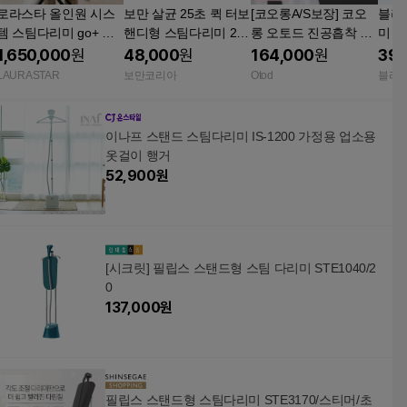
로라스타 올인원 시스
보만 살균 25초 퀵 터보
[코오롱A/S보장] 코오
블라
템 스팀다리미 go+ 고
핸디형 스팀다리미 2in
롱 오토드 진공흡착 스
미 
플러스 일체형 의류관
1 브러쉬 그레이
팀다리미 핸디형
이식
1,650,000
원
48,000
원
164,000
원
39,
리기 스탠드형 다리미
LAURASTAR
보만코리아
Otod
블라
이나프 스탠드 스팀다리미 IS-1200 가정용 업소용
옷걸이 행거
52,900
원
[시크릿] 필립스 스탠드형 스팀 다리미 STE1040/2
0
137,000
원
필립스 스탠드형 스팀다리미 STE3170/스티머/초