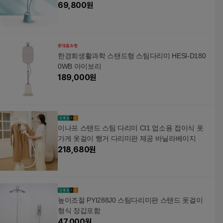
69,800
원
한경희생활과학 스탠드형 스팀다리미 HESI-D180
0WB 아이보리
189,000
원
이나프 스탠드 스팀 다리미 CI1 업소용 접이식 옷
가게 옷걸이 행거 다리미판 제공 바닐라베이지
218,680
원
높이조절 PYI288J0 스팀다리미판 스탠드 옷걸이
형식 장갑포함
47,000
원