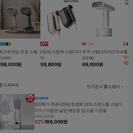
베스트하임 진공 스팀
[셰퍼] 스팀싹 스팀다리
쿠쿠 스팀다리미(CSI-A
웰본
앱전
다리미
미
101W)
10
%
159,000
원
59,800
원
99,000
원
총
3,434
개
인기순
홈쇼핑사
[GS특가 쿠폰+25%] 한경희 LED 스탠드형 스팀다
리미 / 다림판 살균 매장용 업소용 가정용
249,000원
32
%
169,000
원