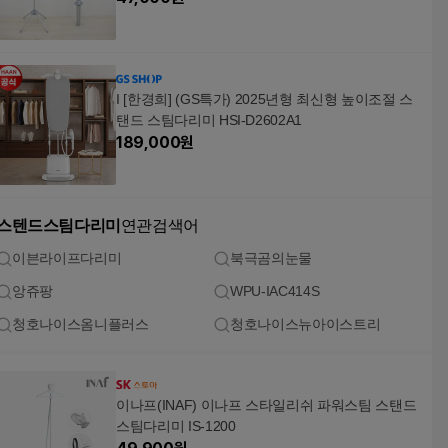
I [한경희] (GS특가) 2025년형 최신형 높이조절 스
탠드 스팀다리미 HSI-D2602A1
189,000
원
스텐드스팀다리미
연관검색어
이븐라이프다리미
북극곰의눈물
앙쥬팡
WPU-IAC414S
청호나이스옴니플러스
청호나이스뉴아이스트리
이나프(INAF) 이나프 스타일리쉬 파워스팀 스탠드
스팀다리미 IS-1200