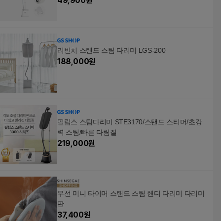
49,900
원
리빈치 스탠드 스팀 다리미 LGS-200
188,000
원
필립스 스팀다리미 STE3170/스탠드 스티머/초강
력 스팀/빠른 다림질
219,000
원
무선 미니 타이머 스탠드 스팀 핸디 다리미 다리미
판
37,400
원