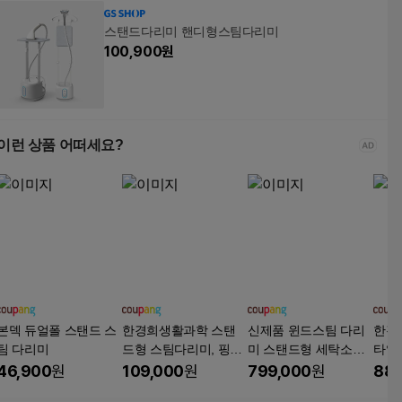
스탠드다리미 핸디형스팀다리미
100,900
원
이런 상품 어떠세요?
본덱 듀얼폴 스탠드 스
한경희생활과학 스탠
신제품 윈드스팀 다리
한경
팀 다리미
드형 스팀다리미, 핑크,
미 스탠드형 세탁소급
타일
HSI-D1601A1
가정용 스팀다리미 KB-
미, H
46,900
원
109,000
원
799,000
원
88,
2017A PRO PLUS, 화
이