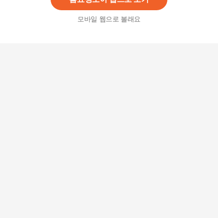
모바일 웹으로 볼래요
가이타이너 이지스토어 스탠드 스팀다리미 GTLG
S-3000
159,000
원
필립스 스탠드형 스팀다리미 STE3170/스티머/초
강력 스팀/빠른 다림질
219,000
원
가정용 원룸 스탠드형 고압 스팀다리미
75,000
원