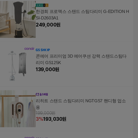
이트, KB-2017A PRO +
한경희 프로맥스 스탠드 스팀다리미 G-EDITION H
SI-D2603A1
249,000
원
콘에어 프리미엄 3D 에어쿠션 강력 스탠드스팀다
리미 GS125K
139,000
원
리히트 스탠드 스팀다리미 NGTGS7 핸디형 업소
용
199,000원
3
%
193,030
원