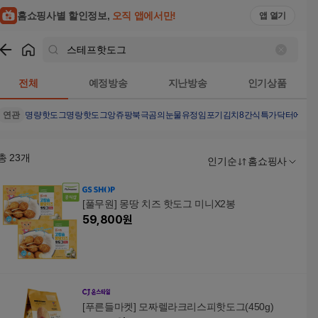
홈쇼핑사별 할인정보,
오직 앱에서만!
앱 열기
쇼핑
스테프핫도그
검색결과
전체
예정방송
지난방송
인기상품
연관
명량핫도그
명랑핫도그
앙쥬팡
북극곰의눈물
유정임포기김치8
간식특가
닥터에픽
총
23
개
인기순
홈쇼핑사
[풀무원] 몽땅 치즈 핫도그 미니X2봉
59,800
원
[푸른들마켓] 모짜렐라크리스피핫도그(450g)