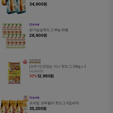
34,900
원
닭가슴살핫도그 90g 10봉
28,600
원
[오뚜기] 맛있는 미니 핫도그 250g x 2
14,400원
10
%
12,960
원
프라임 모짜렐라 핫도그 5입x3개
35,200
원