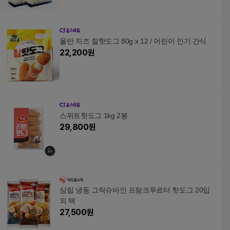
올반 치즈 찰핫도그 80g x 12 / 어린이 인기 간식
22,200
원
스위트핫도그 1kg 2봉
29,800
원
삼립 냉동 그릭슈바인 프랑크푸르터 핫도그 20입
외 택
27,500
원