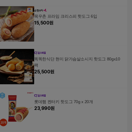
목우촌 프라임 크리스피 핫도그 6입
15,500
원
똑똑한식단 현미 닭가슴살소시지 핫도그 80gx10
팩
25,500
원
롯데햄 켄터키 핫도그 70g x 20개
23,990
원