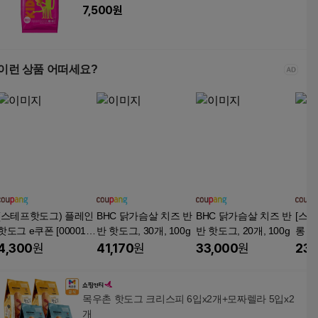
7,500
원
이런 상품 어떠세요?
(스테프핫도그) 플레인
BHC 닭가슴살 치즈 반
BHC 닭가슴살 치즈 반
[스
핫도그 e쿠폰 [000013
반 핫도그, 30개, 100g
반 핫도그, 20개, 100g
롱 
6444]
(동물
4,300
원
41,170
원
33,000
원
23,
목우촌 핫도그 크리스피 6입x2개+모짜렐라 5입x2
개