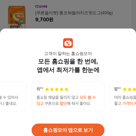
[푸른들마켓] 통모짜렐라치즈핫도그(400g)
9,700
원
고객이 말하는 홈쇼핑모아
똑똑한식단 현미 닭가슴살소시지 핫도그 80gx15
모든 홈쇼핑을 한 번에,
팩
앱에서 최저가를 한눈에
35,800
원
스테프핫도그
연관검색어
명량핫도그
명랑핫도그
앙쥬팡
북극곰의눈물
유정임포기김치8
간식특가
홈쇼핑모아 앱으로 보기