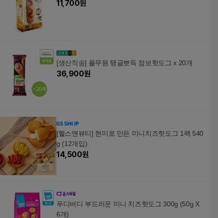
11,700
원
[생산직송] 풀무원 탱글뽀득 점보핫도그 x 20개
36,900
원
[헬스앤뷰티] 현미로 만든 미니치즈핫도그 1팩 540
g (12개입)
14,500
원
푸디버디 부드러운 미니 치즈핫도그 300g (50g X
6개)