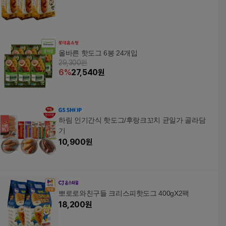
올바른 핫도그 6봉 24개입
29,300원
6
%
27,540
원
하림 인기간식 핫도그/후랑크꼬치 균일가 골라담
기
10,900
원
뽀로로와친구들 크리스피핫도그 400gX2팩
18,200
원