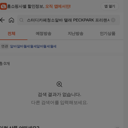
스터디카페청소알바 탤래 PECKPARK 프리랜서월700 20살알
홈쇼핑사별 할인정보,
오직 앱에서만!
앱 열기
쇼핑
스터디카페청소알바 탤래 PECKPARK 프리랜서월700 
전체
예정방송
지난방송
인기상품
연관
알바
알바월세
월세알바
월세
월세
총
0
개
검색 결과가 없습니다.
다른 검색어를 입력해보세요.