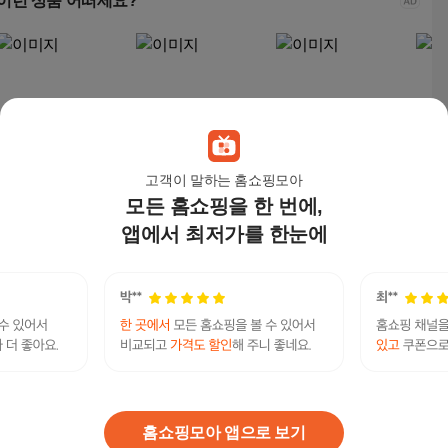
이런 상품 어떠세요?
고객이 말하는 홈쇼핑모아
모든 홈쇼핑을 한 번에,
여성 프렌치 린넨100
여성 프렌치 린넨100
여성 프렌치 린넨100
고퀄
루즈핏 여름 긴팔 자켓
루즈핏 여름 반팔 자켓
루즈핏 여름 반팔 자켓
웨이
앱에서 최저가를 한눈에
켓 
29,220
원
22,800
원
22,800
원
34,
스터디카페청소알바 탤래 PECKPARK 프리랜서
월700 20살알바 페크박컨설팅 사진촬영프리랜서
연관검색어
전주시꿀정보알바일자리
알바
알바월세
월세알바
월세
월세
홈쇼핑모아 앱으로 보기