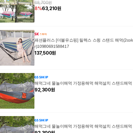
68,700원
8
%
63,210
원
패션플러스 [더블유쇼핑] 릴렉스 스윙 스탠드 해먹(2col
r)10980691588417
137,500
원
해먹그네 물놀이해먹 가정용해먹 해먹설치 스탠드해먹
92,300
원
해먹그네 물놀이해먹 가정용해먹 해먹설치 스탠드해먹
92,300
원