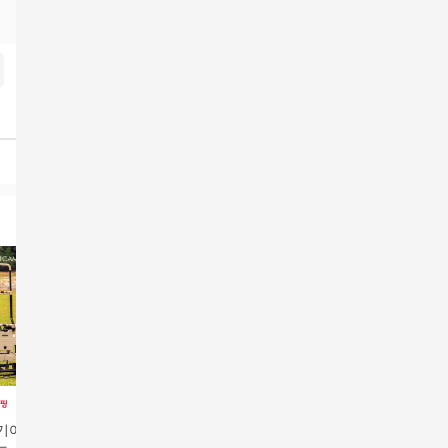
기어 트랜스폼 캠
[삼성카드5%할인]내셔
[삼성5%할인](윤택 강
[카드 5