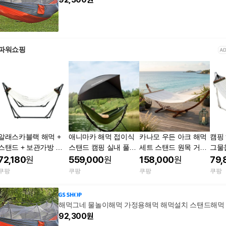
파워쇼핑
알래스카블랙 해먹 +
애니마카 해먹 접이식
카나모 우든 아크 해먹
캠핑
스탠드 + 보관가방 세
스탠드 캠핑 실내 풀세
세트 스탠드 원목 거치
그물
그레이 + 크림화이
트 anymaka 선셋 옐로
대 야외 캠핑 카나모우
거치
72,180
원
559,000
원
158,000
원
79,
트 240 x 85 x 108 cm
우 풀 패키지
든아크해먹세트 화이
화이트 해먹스
쿠팡
쿠팡
쿠팡
쿠팡
트
트(
트)
해먹그네 물놀이해먹 가정용해먹 해먹설치 스탠드해먹
92,300
원