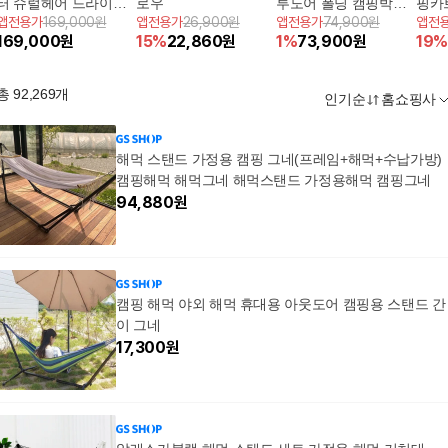
터 슈럴헤어 드라이어
로우
투도어 폴딩 캠핑박스2
핑카
앱전용가
169,000원
앱전용가
26,900원
앱전용가
74,900원
앱전
파우치트래블팩
P+원목도마1P
169,000
원
15
%
22,860
원
1
%
73,900
원
19
%
총
92,269
개
인기순
홈쇼핑사
해먹 스탠드 가정용 캠핑 그네(프레임+해먹+수납가방)
캠핑해먹 해먹그네 해먹스탠드 가정용해먹 캠핑그네
94,880
원
캠핑 해먹 야외 해먹 휴대용 아웃도어 캠핑용 스탠드 간
이 그네
17,300
원