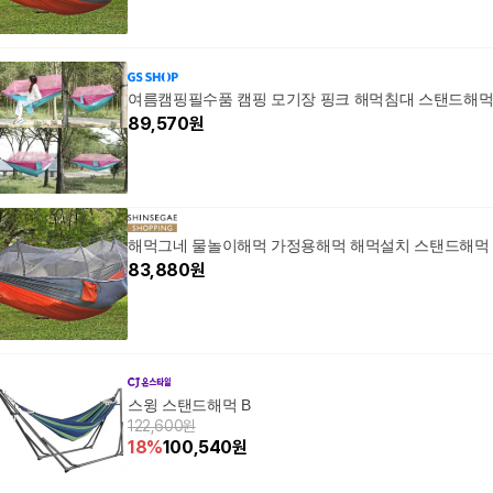
여름캠핑필수품 캠핑 모기장 핑크 해먹침대 스탠드해
89,570
원
해먹그네 물놀이해먹 가정용해먹 해먹설치 스탠드해먹
83,880
원
스윙 스탠드해먹 B
122,600원
18
%
100,540
원