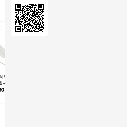
 해먹 스탠드 세트
밴프 스탠드 듀얼 해먹
STAGER 프리미엄 캠
밴프 스탠
침대 가정용 감성
레인보우 해먹 + 스트
핑 가정용 해먹 스탠드
233 x 104
대 아이보리 크림
라이프 그네 264 x 88 x
풀세트 바닥 충격완화
m 매쉬핑
800
원
71,280
원
72,500
원
76,630
탠드세
94 cm
패드 [해먹 스탠드 그네
쿠팡
쿠팡
쿠팡
아이보리+크림화이
의자 옷걸이봉 가방 모
기장] PM-레몬 FREE