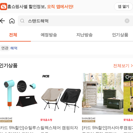
홈쇼핑사별 할인정보,
오직 앱에서만!
앱 열기
쇼핑
스탠드해먹
검색결과
전체
예정방송
지난방송
인기상품
연관
해먹
인기상품
전체보기
[카드 5%할인]슈틸루스
릴렉스체어 캠핑의자
[카드 5%할인]까사마루
캠핑