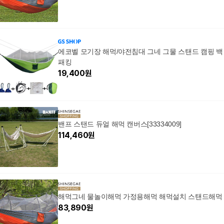
에코벨 모기장 해먹/야전침대 그네 그물 스탠드 캠핑 백
패킹
19,400
원
밴프 스탠드 듀얼 해먹 캔버스[33334009]
114,460
원
해먹그네 물놀이해먹 가정용해먹 해먹설치 스탠드해먹
83,890
원