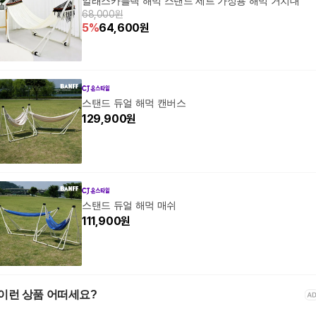
알래스카블랙 해먹 스탠드 세트 가정용 해먹 거치대
68,000원
5
%
64,600
원
스탠드 듀얼 해먹 캔버스
129,900
원
스탠드 듀얼 해먹 매쉬
111,900
원
이런 상품 어떠세요?