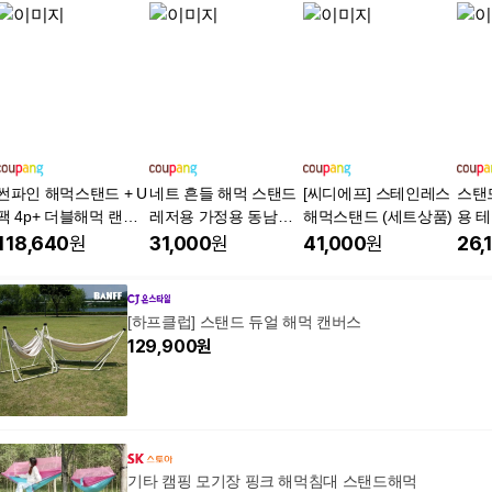
썬파인 해먹스탠드 + U
네트 흔들 해먹 스탠드
[씨디에프] 스테인레스
스탠
팩 4p+ 더블해먹 랜덤
레저용 가정용 동남아
해먹스탠드 (세트상품)
용 테
발송 + 가방 풀세트
편안한
외용
118,640
원
31,000
원
41,000
원
26,
[하프클럽] 스탠드 듀얼 해먹 캔버스
129,900
원
기타 캠핑 모기장 핑크 해먹침대 스탠드해먹