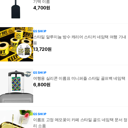
기택 이름
4,700
원
스타일 알루미늄 방수 캐리어 스티커 네임택 여행 기내
용
13,720
원
여행용 실리콘 이름표 미니퍼즐 스타일 골프백 네임택
6,800
원
이름표 고정 메모꽂이 카페 스타일 골드 네임택 문서 정
리 소품