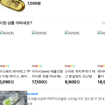
7,000
원
이런 상품 어떠세요?
구스페리 에어태그 TP
아이시(isee) 애플인증
스마트 위치추적기 태
에어
U 키링 케이스, 화이트,
아이폰 전용 Find My
그 분실방지 도난방지
홀더 
1개
아이시태그 트래커 스
트래커 Find My 에어태
세트,
5,090
원
17,100
원
9,900
원
16,
마트태그 미아방지 위
그(안드로이드/IOS), 1
치추적기 나의찾기 호
개, Android - 화이트(갤
환, 1개, 화이트(아이폰
럭시)
아크릴네임택 POP아크릴판 스타일거치 전시문구 안내
전용)
5개