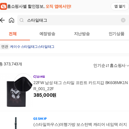
홈쇼핑사별 할인정보,
오직 앱에서만!
앱 열기
쇼핑
스타일태그
검색결과
전체
예정방송
지난방송
인기상품
연관
케이수 스타일태그
스타일태그
총
373,743
개
인기순
홈쇼핑사
22FW 남성 태그 스타일 프린트 카드지갑 BK608MK1N
R_001_22F
385,000
원
(스타일하우스)여행가방 보스턴백 캐리어 네임택 러지