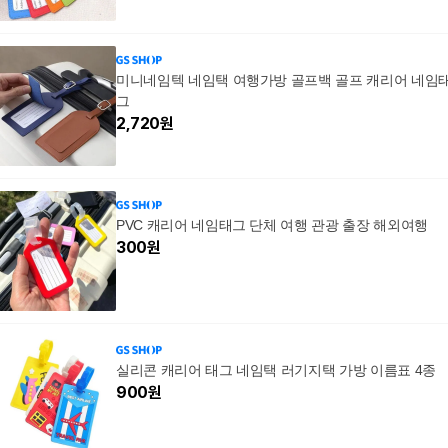
미니네임텍 네임택 여행가방 골프백 골프 캐리어 네임
그
2,720
원
PVC 캐리어 네임태그 단체 여행 관광 출장 해외여행
300
원
실리콘 캐리어 태그 네임택 러기지택 가방 이름표 4종
900
원