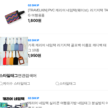
[TRAVELKIN] PVC 캐리어 네임택(웨이브). 러기지택 T
G 여행용품
1,800
원
가죽 캐리어 네임택 러기지택 골프백 이름표 캐디백 태
그 10종
1,950
원
스타일태그
연관검색어
케이수 스타일태그
스타일태그
캐리어 네임텍 실리콘 여행용가방 네임태그 분실방지 