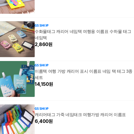
수화물태그 캐리어 네임택 여행용 이름표 수하물 태그
네임텍
2,860
원
이름텍 여행 가방 캐리어 표시 이름표 네임 택 테그 3종
세트
14,150
원
캐리어태그 가죽 네임태크 여행가방 캐리어 이름표
6,400
원