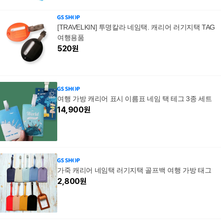
[TRAVELKIN] 투명칼라 네임택. 캐리어 러기지택 TAG
여행용품
520
원
여행 가방 캐리어 표시 이름표 네임 택 테그 3종 세트
14,900
원
가죽 캐리어 네임택 러기지택 골프백 여행 가방 태그
2,800
원