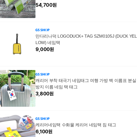
54,700
원
만다리나덕 LOGODUCK+ TAG SZM0105J (DUCK YEL
LOW) 네임택
9,000
원
캐리어 부착 태극기 네임태그 여행 가방 백 이름표 분실
방지 이름 네임 택 태그
3,800
원
케리어네임택 수화물 케리어 네임택 짐 태그
6,100
원