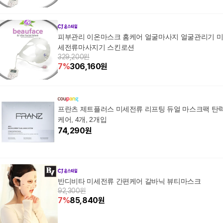
피부관리 이온마스크 홈케어 얼굴마사지 얼굴관리기 
세전류마사지기 스킨로션
329,200원
7
%
306,160
원
프란츠 제트플러스 미세전류 리프팅 듀얼 마스크팩 탄
케어, 4개, 2개입
74,290
원
반디비타 미세전류 간편케어 갈바닉 뷰티마스크
92,300원
7
%
85,840
원