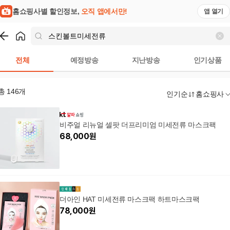
홈쇼핑사별 할인정보,
오직 앱에서만!
앱 열기
쇼핑
스킨볼트미세전류
검색결과
전체
예정방송
지난방송
인기상품
총
146
개
인기순
홈쇼핑사
비주얼 리뉴얼 셀팟 더프리미엄 미세전류 마스크팩
68,000
원
더아인 HAT 미세전류 마스크팩 하트마스크팩
78,000
원