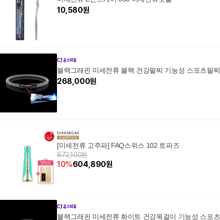
10,580
원
블랙그래핀 미세전류 블랙 건강팔찌 기능성 스포츠팔
268,000
원
[미세전류 고주파] FAQ스위스 102 토파즈
672,100원
10
%
604,890
원
블랙그래핀 미세전류 화이트 건강목걸이 기능성 스포