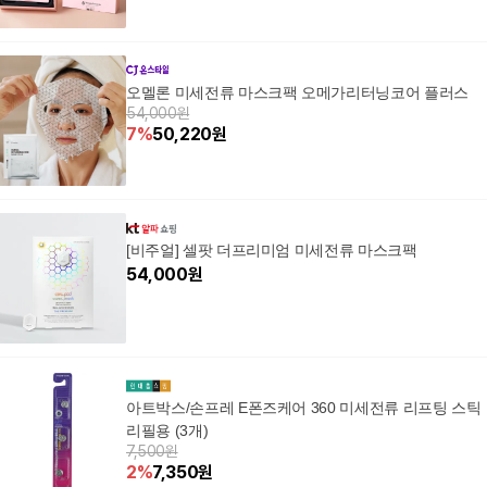
오멜론 미세전류 마스크팩 오메가리터닝코어 플러스
54,000원
7
%
50,220
원
[비주얼] 셀팟 더프리미엄 미세전류 마스크팩
54,000
원
아트박스/손프레 E폰즈케어 360 미세전류 리프팅 스틱
리필용 (3개)
7,500원
2
%
7,350
원