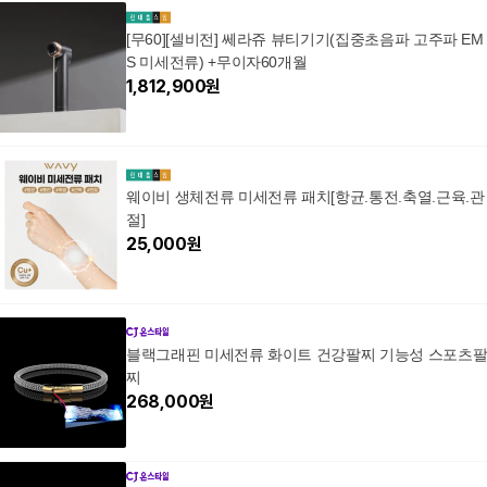
[무60][셀비전] 쎄라쥬 뷰티기기(집중초음파 고주파 EM
S 미세전류) +무이자60개월
1,812,900
원
웨이비 생체전류 미세전류 패치[항균.통전.축열.근육.관
절]
25,000
원
블랙그래핀 미세전류 화이트 건강팔찌 기능성 스포츠
찌
268,000
원