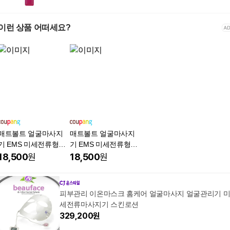
이런 상품 어떠세요?
매트볼트 얼굴마사지
매트볼트 얼굴마사지
기 EMS 미세전류형고
기 EMS 미세전류형고
주파 케어V라인 갸름한
주파 케어V라인 갸름한
18,500
원
18,500
원
얼굴 저주파 리프팅 마
얼굴 저주파 리프팅 마
사지 자동타이머
사지 자동타이머
피부관리 이온마스크 홈케어 얼굴마사지 얼굴관리기 
세전류마사지기 스킨로션
329,200
원