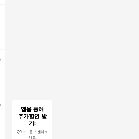
류
류
앱을 통해
추가할인 받
기!
QR코드를 스캔해보
세요