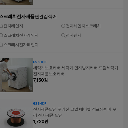
스크래치전자제품
연관검색어
전자레인지
전자레인지스크래치
스크래치전자레인지
전자렌지
스크래치전자레인지
세탁기보호커버 세탁기 먼지방지커버 드럼세탁기
전자제품보호커버
7,150
원
전자제품납땜 구리선 코일 에나멜 점프와이어 수
리 전자제품 납땜
1,720
원