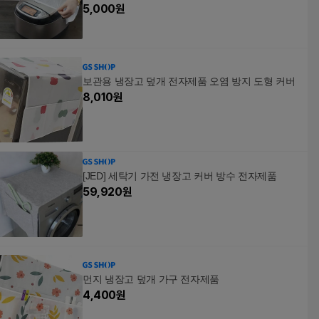
전자제품커버 후라이팬커버 냄비커버 가전제품비
5,000
원
닐커버
보관용 냉장고 덮개 전자제품 오염 방지 도형 커버
8,010
원
[JED] 세탁기 가전 냉장고 커버 방수 전자제품
59,920
원
먼지 냉장고 덮개 가구 전자제품
4,400
원