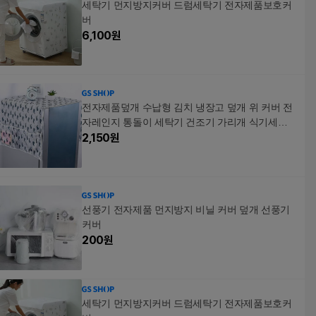
세탁기 먼지방지커버 드럼세탁기 전자제품보호커
버
6,100
원
전자제품덮개 수납형 김치 냉장고 덮개 위 커버 전
자레인지 통돌이 세탁기 건조기 가리개 식기세척
기 드럼 전자렌지 방수
2,150
원
선풍기 전자제품 먼지방지 비닐 커버 덮개 선풍기
커버
200
원
세탁기 먼지방지커버 드럼세탁기 전자제품보호커