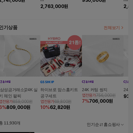
2,741,000
원
930,000
원
2,763,000
원
2,8
인기상품
전체보기
[삼성금거래소]24K 실
하이브로 맘스홈키트
24K 커팅 쌍지
24K
앱전용가
756,000원
키 체인 팔찌
공구세트
930
7
%
706,000
원
앱전용가
859,000원
앱전용가
69,800원
6
%
809,000
원
10
%
62,820
원
총
11,930
개
인기순
홈쇼핑사