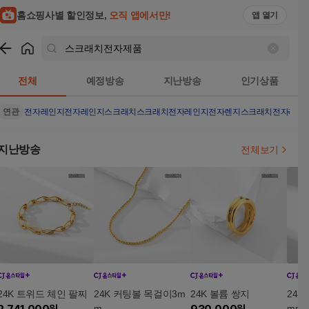
홈쇼핑사별 할인정보,
오직 앱에서만!
앱 열기
쇼핑
스크래치전자제품
검색결과
전체
예정방송
지난방송
인기상품
연관
전자레인지
전자레인지스크래치
스크래치전자레인지
전자렌지
스크래치전자레인
지난방송
전체보기
24K 트위드 체인 팔찌
24K 커팅볼 목걸이3m
24K 볼륨 쌍지
24K
m
mm