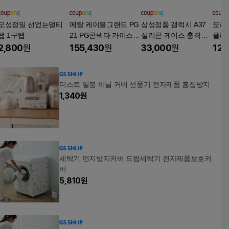
오성정밀 선없는멀티
메탈 케이블그랜드 PG
삼성정품 갤럭시 A37
모리
탭 1구탭
21 PG콘넥타 카이스
실리콘 케이스 충격보
플레이
전선연결 전기자재 컨
호 스크레치방지 컬러
2,800
원
155,430
원
33,000
원
12,
넥터 코드록
케이스 EF-PA376 N
더스트 밀봉 비닐 커버 선풍기 전자제품 흠집방지
1,340
원
세탁기 먼지방지커버 드럼세탁기 전자제품보호커
버
5,810
원