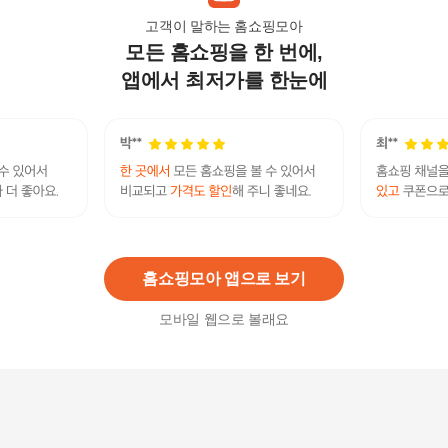
고객이 말하는 홈쇼핑모아
모든 홈쇼핑을 한 번에,
[홈DECO] 세탁기 덮개 전자제품커버 냉장고정리
정돈
앱에서 최저가를 한눈에
22,520
원
세탁기 먼지방지커버 드럼세탁기 전자제품보호커
버
6,100
원
홈쇼핑모아 앱으로 보기
모바일 웹으로 볼래요
전자제품보호커버 세탁기 먼지방지커버 드럼세탁
기
6,290
원