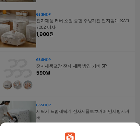
전자제품 커버 소형 중형 주방가전 먼지덮개 SW0
7002 이사
1,900
원
전자제품포장 전자 제품 방진 커버 5P
590
원
세탁기 드럼세탁기 전자제품보호커버 먼지방지커
버
5,740
원