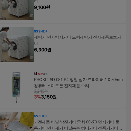
버
9,100
원
세탁기 먼지방지커버 드럼세탁기 전자제품보호커
버
6,300
원
PROKIT SD 081 P4 정밀 십자 드라이버 1.0 50mm
컴퓨터 스마트폰 전자제품 수리
3,240원
3
%
3,150
원
가전제품 비닐 방진커버 중형 60x70 먼지커버 물
통커버 먼지제거 비닐봉투 히터커버 선풍기커버