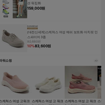
션 워킹화
159,000
원
(대전신세계)스케쳐스 여성 메쉬 보트화 아치핏 인
스파이어 3종
92,880원
10
%
83,600
원
파워쇼핑
스케쳐스 여성 고워크
스케쳐스 여성 고 워크
스케쳐스 여성 고 워크
스케