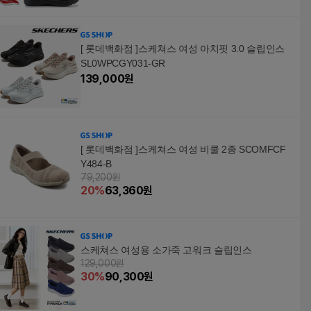
[ 롯데백화점 ]스케쳐스 여성 아치핏 3.0 슬립인스
SL0WPCGY031-GR
139,000
원
[ 롯데백화점 ]스케쳐스 여성 비쿨 2종 SCOMFCF
Y484-B
79,200원
20
%
63,360
원
스케쳐스 여성용 소가죽 고워크 슬립인스
129,000원
30
%
90,300
원