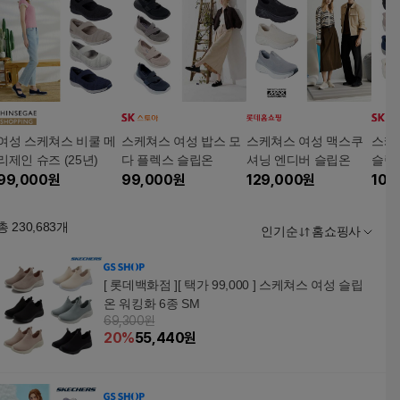
여성 스케쳐스 비쿨 메
스케쳐스 여성 밥스 모
스케쳐스 여성 맥스쿠
스케
리제인 슈즈 (25년)
다 플렉스 슬립온
셔닝 엔디버 슬립온
슬립
99,000
원
99,000
원
129,000
원
109
총
230,683
개
인기순
홈쇼핑사
[ 롯데백화점 ][ 택가 99,000 ] 스케쳐스 여성 슬립
온 워킹화 6종 SM
69,300원
20
%
55,440
원