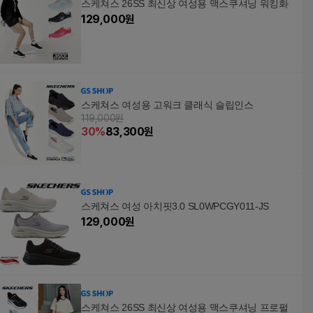
스케쳐스 26SS 최신상 여성용 맥스쿠셔닝 워킹화
슬립온 편하게오래 신
슬립온 편하게오래 신
4cm 편하게 오래 신으
129,000
원
으세요 감사해요
으세요 감사해요
세요 모어
스케쳐스 여성용 고워크 클래식 슬립인스
119,000원
30
%
83,300
원
스케쳐스 여성 아치핏3.0 SL0WPCGY011-JS
129,000
원
스케쳐스 26SS 최신상 여성용 맥스쿠셔닝 프로펄