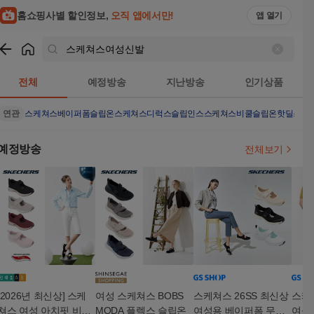
홈쇼핑사별 할인정보,
오직 앱에서만!
앱 열기
쇼핑
스케쳐스여성신발
검색결과
전체
예정방송
지난방송
인기상품
연관
스케쳐스베이퍼폼슬립온
스케쳐스디럭스슬립인스
스케쳐스비쿨슬립온
핫딜스케
예정방송
전체보기
[2026년 최신상] 스케
여성 스케쳐스 BOBS
스케쳐스 26SS 최신상
스케쳐
쳐스 여성 아치핏 비스
MODA 플렉스 슬립온
여성용 베이퍼폼 무브
여성