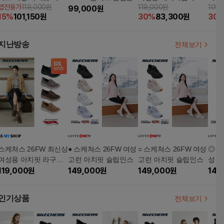
앱전용가
119,000원
119,000원
109,
타 메리제인
99,000
원
베이퍼폼 메리제인
브리
15
%
101,150
원
30
%
83,300
원
30
킹화
지난방송
전체보기
스케쳐스 26FW 최신상
● 스케쳐스 26FW 여성
○ 스케쳐스 26FW 여성
◎ 스
여성용 아치핏 라구나
고런 아치핏 슬립인스
고런 아치핏 슬립인스
성 
스니커즈
119,000
원
149,000
원
149,000
원
스
149
인기상품
전체보기