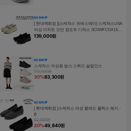
[ 현대백화점 ][스케쳐스 유에스에이] 스케쳐스USA
여성 아치핏 모던 컴포트 디럭스 SC0WFCGX161
SC0WFCGX162-cc SC0WFCGX161
139,000
원
스케쳐스 여성용 밥스 스쿼드 슬립인스
119,000원
30
%
83,300
원
[ 롯데백화점 ]스케쳐스 여성 클레오 플렉스 웨지 -
B
62,300원
20
%
49,840
원