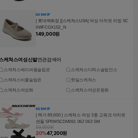
[ 롯데백화점 ][스케쳐스USA] 여성 아치핏 리빙 SC
0WFCGX152_N
149,000
원
스케쳐스여성신발
연관검색어
스케쳐스베이퍼폼슬립온
스케쳐스디럭스슬립인스
스케쳐스비쿨슬립온
핫딜스케쳐스
스케쳐스여성화
스켸쳐스여성운동화
[ 택가 89,000 ] 스케쳐스 여성 3종 고워크 아치핏
샌들 SP0WSCDM061 062 063 SM
59,000원
20
%
47,200
원