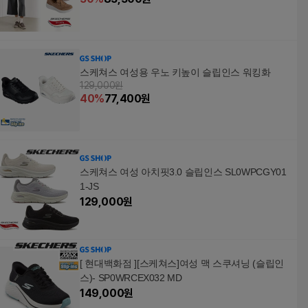
스케쳐스 여성용 우노 키높이 슬립인스 워킹화
129,000원
40
%
77,400
원
스케쳐스 여성 아치핏3.0 슬립인스 SL0WPCGY01
1-JS
129,000
원
[ 현대백화점 ][스케쳐스]여성 맥 스쿠셔닝 (슬립인
스)- SP0WRCEX032 MD
149,000
원