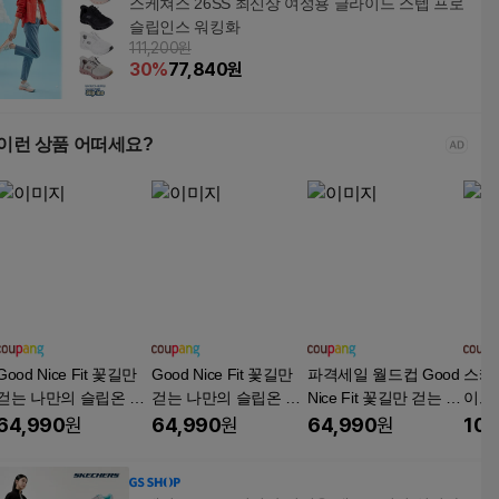
스케쳐스 26SS 최신상 여성용 글라이드 스텝 프로
슬립인스 워킹화
111,200원
30
%
77,840
원
이런 상품 어떠세요?
Good Nice Fit 꽃길만
Good Nice Fit 꽃길만
파격세일 월드컵 Good
스케
걷는 나만의 슬립온 초
걷는 나만의 슬립온 초
Nice Fit 꽃길만 걷는 나
이트 
경량화 180g 남여공용
경량화 180g 남여공용
만의 슬립온 190g 경량
C21
64,990
원
64,990
원
64,990
원
109
가벼운 슬립온 굽높이
가벼운 슬립온 굽높이
화 남여공용 발볼편한
3cm 쿠션좋은 푹신한
3cm 쿠션좋은 푹신한
가벼운 푹신한 신기벗
슬립온 신기벗기 편한
슬립온 신기벗기 편한
기 편한 슬립온 굽높이