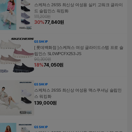
스케쳐스 26SS 최신상 여성용 실키 고워크 글라이
드 슬립인스 워킹화
111,200원
30
%
77,840
원
[ 롯데백화점 ]스케쳐스 여성 글라이드스텝 프로 슬
립인스 SL0WPCFX253-JS
90,300원
18
%
74,050
원
스케쳐스 26SS 최신상 여성용 맥스쿠셔닝 슬립인
스 워킹화
139,000
원