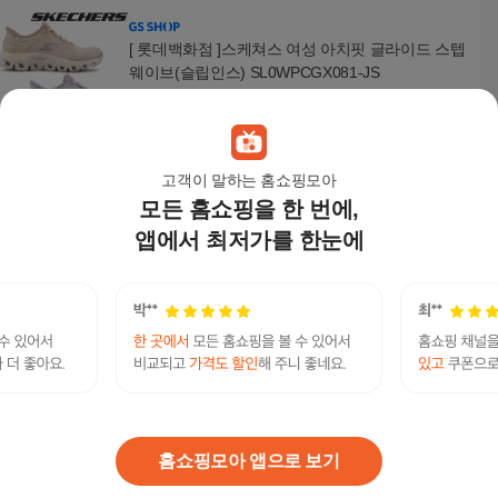
[ 롯데백화점 ]스케쳐스 여성 아치핏 글라이드 스텝
웨이브(슬립인스) SL0WPCGX081-JS
139,000
원
고객이 말하는 홈쇼핑모아
모든 홈쇼핑을 한 번에,
스케쳐스 여성용 맥스쿠셔닝 슬립인스 워킹화
139,000
원
앱에서 최저가를 한눈에
[ 현대백화점 ][스케쳐스 ] 여성 고워크 맥스쿠셔닝
아치핏 슬립인스 SP0WWCGY081,082 MD
159,000
원
홈쇼핑모아 앱으로 보기