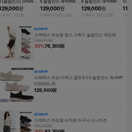
8 (슬립인스) SP0WWC
8 슬립인스 SP0WWC
8 슬립인스 SP0WWCF
아치핏
GX032
GX012
Y023
X061
129,000
원
129,000
원
129,000
원
119
스케쳐스 오산점
스케쳐스 인천신포점
스케쳐스 인천신포점
스케
스케쳐스 여성용 밥스 스쿼드 슬립인스 워킹화
109,000원
30
%
76,300
원
스케쳐스 여성 디럭스 컴포트2.0 슬립인스 SL0WP
CGX241-JS
129,000
원
스케쳐스 여성용 아치핏 라구나 스니커즈
119,000원
30
%
83,300
원