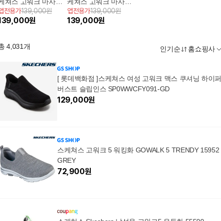
케쳐스 고워크 마사지
케쳐스 고워크 마사지
앱전용가
139,000원
앱전용가
139,000원
핏 (24.9)
핏 (24.9)
139,000
원
139,000
원
총
4,031
개
인기순
홈쇼핑사
[ 롯데백화점 ]스케쳐스 여성 고워크 맥스 쿠셔닝 하이
버스트 슬립인스 SP0WWCFY091-GD
129,000
원
스케쳐스 고워크 5 워킹화 GOWALK 5 TRENDY 15952
GREY
72,900
원