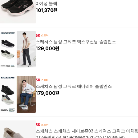
0 여성 블랙
101,370
원
스케쳐스 남성 고워크 맥스쿠션닝 슬립인스
129,000
원
스케쳐스 남성 고워크 애니웨어 슬립인스
179,000
원
스케쳐스 스케쳐스 세이브존03 스케쳐스 고워크 아치
2.0(슬립인스) AQSP0WWCEY072A (45384559)