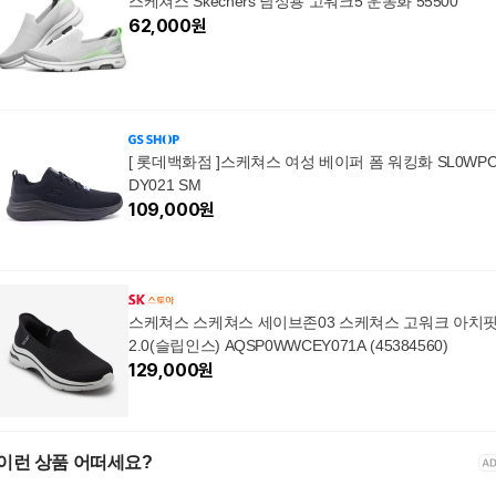
스케쳐스 Skechers 남성용 고워크5 운동화 55500
62,000
원
[ 롯데백화점 ]스케쳐스 여성 베이퍼 폼 워킹화 SL0WP
DY021 SM
109,000
원
스케쳐스 스케쳐스 세이브존03 스케쳐스 고워크 아치
2.0(슬립인스) AQSP0WWCEY071A (45384560)
129,000
원
이런 상품 어떠세요?