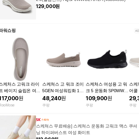
129,000
원
파워쇼핑
스케처스 고워크 라이
스케쳐스 고 워크 조이
스케쳐스 여성용 고 워
스케
트 베이지 슬립온 여성
5GEN 여성워킹화 156
크 5 운동화 SP0WW22
어쿨
용 발레 Skechers Go
00 토프 220
Y18 올블랙 225
고 워
117,000
원
48,240
원
109,900
원
29,
Walk Lite 토프 5
RooMose
쿠팡
쿠팡
쿠팡
스케쳐스 무료배송] 스케쳐스 운동화 고워크 맥스 쿠셔
닝 하이퍼버스트 여성 화이트