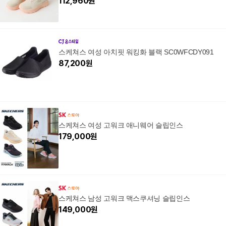
112,960
원
스케쳐스 여성 아치핏 워킹화 블랙 SC0WFCDY091
87,200
원
스케쳐스 여성 고워크 애니웨어 슬립인스
179,000
원
스케쳐스 남성 고워크 맥스쿠셔닝 슬립인스
149,000
원