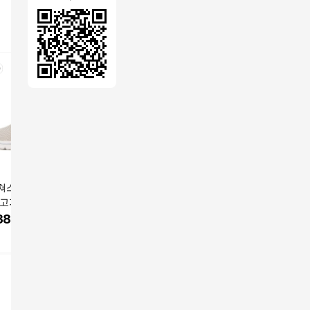
쳐스 퍼포먼스 에
스케쳐스 여성용 고 워
[스케쳐스]여성 고 워크
[스케쳐스
 고가 매트 여성용
크 5 운동화 SP0WW22
5 SP0WWCDX065
5 SP0WW
크 5 슬립온 1240
Y20 225 초코 225
380
원
59,900
원
89,000
원
99,00
01 260 네추럴
쿠팡
버킷스토어
버킷스토어