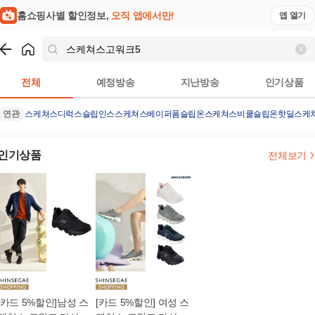
홈쇼핑사별 할인정보,
오직 앱에서만!
앱 열기
쇼핑
스케쳐스고워크5
검색결과
전체
예정방송
지난방송
인기상품
연관
스케쳐스디럭스슬립인스
스케쳐스베이퍼폼슬립온
스케쳐스비쿨슬립온
핫딜스케
인기상품
전체보기
[카드 5%할인]남성 스
[카드 5%할인] 여성 스