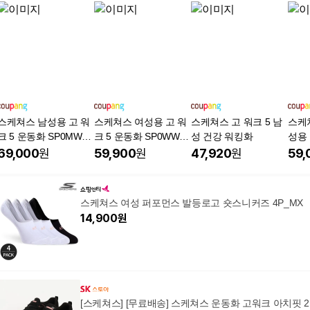
스케쳐스 남성용 고 워
스케쳐스 여성용 고 워
스케쳐스 고 워크 5 남
스케쳐
크 5 운동화 SP0MWC
크 5 운동화 SP0WW22
성 건강 워킹화
성용 
DX07
Y20
5500
69,000
원
59,900
원
47,920
원
59,
스케쳐스 여성 퍼포먼스 발등로고 숏스니커즈 4P_MX
14,900
원
[스케쳐스] [무료배송] 스케쳐스 운동화 고워크 아치핏 2