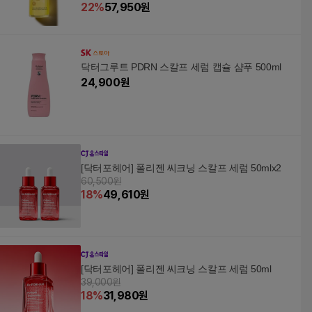
22
%
57,950
원
닥터그루트 PDRN 스칼프 세럼 캡슐 샴푸 500ml
24,900
원
[닥터포헤어] 폴리젠 씨크닝 스칼프 세럼 50mlx2
60,500원
18
%
49,610
원
[닥터포헤어] 폴리젠 씨크닝 스칼프 세럼 50ml
39,000원
18
%
31,980
원