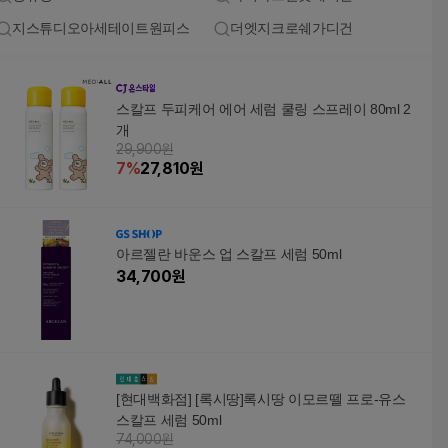
지스튜디오아세테이트원피스
더엣지크로쉐가디건
스칼프 두피케어 에어 세럼 쿨링 스프레이 80ml 2
개
29,900원
7
%
27,810
원
아르젤란 바운스 업 스칼프 세럼 50ml
34,700
원
[현대백화점] [록시땅]록시땅 이모르뗄 프로-유스
스칼프 세럼 50ml
74,000원