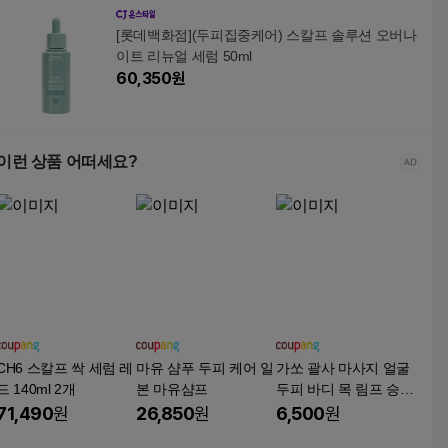
[롯데백화점](두피집중케어) 스칼프 솔루션 오버나
이트 리뉴얼 세럼 50ml
60,350
원
이런 상품 어떠세요?
CH6 스칼프 싹 세럼 레
마유 샴푸 두피 케어 일
가쏘 괄사 마사지 얼굴
드 140ml 2개
본 마유샴프
두피 바디 목 림프 승모
근 지압
71,490
원
26,850
원
6,500
원