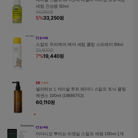
세럼 건성용 50ml
34,990원
5
%
33,250
원
스칼프 두피케어 에어 세럼 쿨링 스프레이 80ml
20,900원
7
%
19,440
원
셀러허브 1 커리쉴 루트 레미디 스칼프 토닉 쿨링
에센스 100ml (18886752)
60,110
원
더마시모 뿌리는 리덴실 스칼프 세럼 100ml 1개