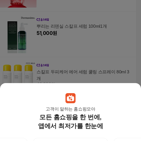
뿌리는 리덴실 스칼프 세럼 100ml1개
51,000
원
스칼프 두피케어 에어 세럼 쿨링 스프레이 80ml 3
개
40,900원
7
%
38,040
원
고객이 말하는 홈쇼핑모아
모든 홈쇼핑을 한 번에,
스칼프 두피케어 에어 세럼 쿨링 스프레이 150ml 2
개
앱에서 최저가를 한눈에
34,900원
7
%
32,460
원