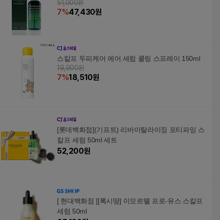
51,000원
7
%
47,430
원
스칼프 두피케어 에어 세럼 쿨링 스프레이 150ml
19,900원
7
%
18,510
원
[롯데백화점](기프트) 리바이탈라이징 포티파잉 스
칼프 세럼 50ml 세트
52,200
원
[ 현대백화점 ][록시땅] 이모르뗄 프로-유스 스칼프
세럼 50ml