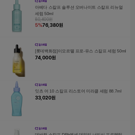
아베다 스칼프 솔루션 오버나이트 스칼프 리뉴얼
세럼 50ml
80,400원
5
%
76,380
원
[롯데백화점]이모르뗄 프로-유스 스칼프 세럼 50ml
74,000
원
잇츠 어 10 스칼프 리스토어 미라클 세럼 88.7ml
33,020
원
데바컬 스칼프 DPh엔세 데일리 너리싱 프로텍팅