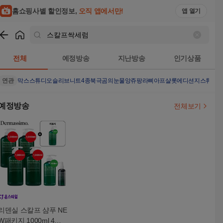
홈쇼핑사별 할인정보,
오직 앱에서만!
앱 열기
쇼핑
스칼프싹세럼
검색결과
전체
예정방송
지난방송
인기상품
연관
막스스튜디오슬리브니트4종
북극곰의눈물
앙쥬팡
라삐아프샬롯에디션
지스튜디
예정방송
전체보기
리덴실 스칼프 샴푸 NE
W패키지 1000ml 4병 +