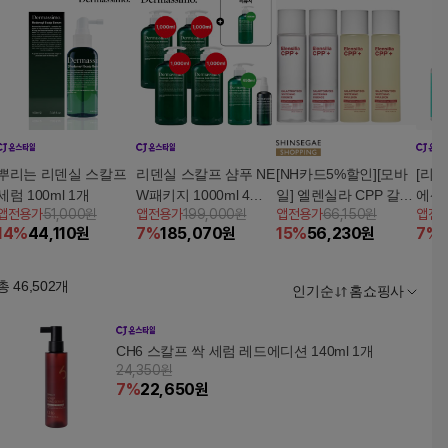
뿌리는 리덴실 스칼프
리덴실 스칼프 샴푸 NE
[NH카드5%할인][모바
[리클
세럼 100ml 1개
W패키지 1000ml 4병 +
일] 엘렌실라 CPP 갈락
에센스
앱전용가
51,000원
앱전용가
199,000원
앱전용가
66,150원
앱전
450ml 1병+뿌리는세럼
토미세스 화이트닝 에
14
%
44,110
원
7
%
185,070
원
15
%
56,230
원
7
%
100ml 1병(리뷰시 스칼
센스 155ml 2개 + CPP
프샴푸 450ml 1병)
갈락토미세스 에멀전 1
55ml 2개
총
46,502
개
인기순
홈쇼핑사
CH6 스칼프 싹 세럼 레드에디션 140ml 1개
24,350원
7
%
22,650
원