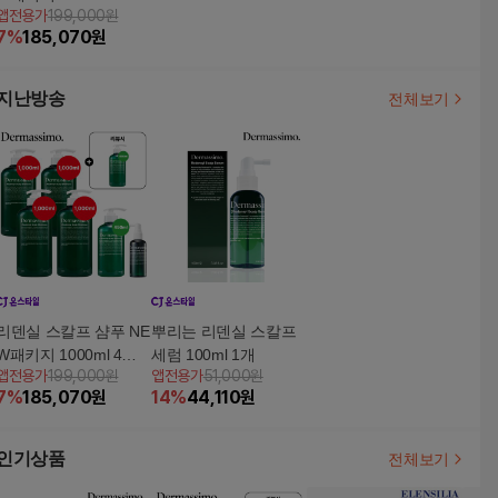
앱전용가
199,000원
450ml 1병+뿌리는세럼
7
%
185,070
원
100ml 1병(리뷰시 스칼
프샴푸 450ml 1병)
지난방송
전체보기
리덴실 스칼프 샴푸 NE
뿌리는 리덴실 스칼프
W패키지 1000ml 4병 +
세럼 100ml 1개
앱전용가
199,000원
앱전용가
51,000원
450ml 1병+뿌리는세럼
7
%
185,070
원
14
%
44,110
원
100ml 1병(리뷰시 스칼
프샴푸 450ml 1병)
인기상품
전체보기