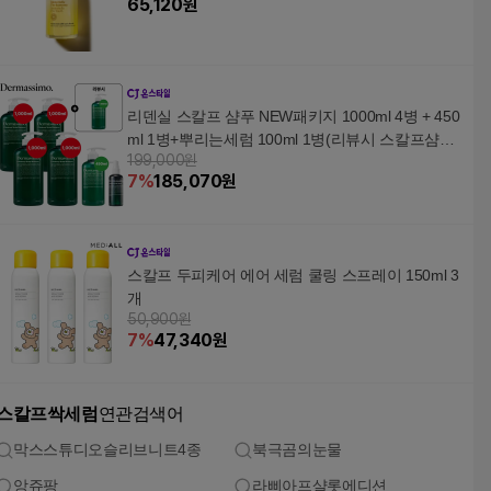
65,120
원
리덴실 스칼프 샴푸 NEW패키지 1000ml 4병 + 450
ml 1병+뿌리는세럼 100ml 1병(리뷰시 스칼프샴푸
199,000원
450ml 1병)
7
%
185,070
원
스칼프 두피케어 에어 세럼 쿨링 스프레이 150ml 3
개
50,900원
7
%
47,340
원
스칼프싹세럼
연관검색어
막스스튜디오슬리브니트4종
북극곰의눈물
앙쥬팡
라삐아프샬롯에디션