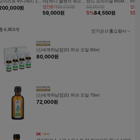
모이스트 바디워시 100
아] 바디 클렌저 듀오
란드 오리지널 MSM유
바디 
앱전용가
59,000원
89,000원
앱전
0ml * 15개
200,000
원
세트 (3종 중 택1)
황솔트크림 단품
59,000
원
5
%
84,550
원
10
%
총
6,853
개
인기순
홈쇼핑사
(신세계하남점)31 허브 오일 80ml
80,000
원
(신세계하남점)31 허브 오일 75ml
72,000
원