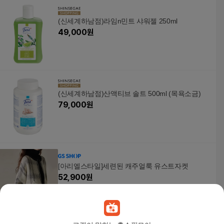
(신세계하남점)라임n민트 샤워젤 250ml
49,000
원
(신세계하남점)산액티브 솔트 500ml (목욕소금)
79,000
원
[아리엘스타일]세련된 캐주얼룩 유스트자켓
52,900
원