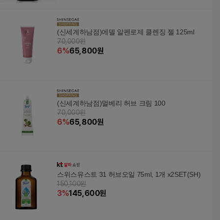
(신세계하남점)에델 알펜로제 클렌징 젤 125ml
70,000원
6
%
65,800
원
(신세계하남점)멀베리 허브 크림 100
70,000원
6
%
65,800
원
스위스유스트 31 허브오일 75ml, 1개 x2SET(SH)
150,100원
3
%
145,600
원