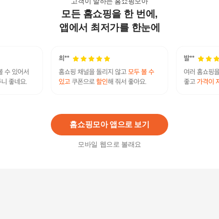
고객이 말하는 홈쇼핑모아
모든 홈쇼핑을 한 번에,
일리윤 프로바이오틱스 스킨배리어 젠틀클렌저
(여성청결제) 300ml
앱에서 최저가를 한눈에
15,500
원
[애경] 럽센트 스크럽 바디워시 플라워마켓 화이트
튤립 500ml x1개
14,200
원
홈쇼핑모아 앱으로 보기
모바일 웹으로 볼래요
루나리스 바디워시 포도 바디클렌저 바디샤워 750
ml
6,840
원