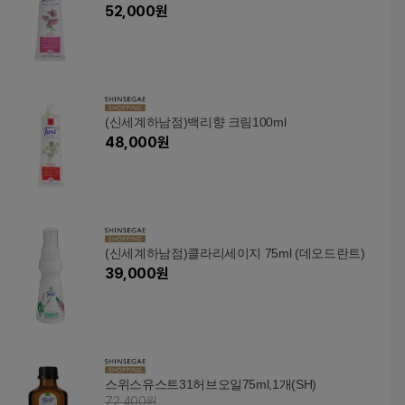
52,000
원
(신세계하남점)백리향 크림100ml
48,000
원
(신세계하남점)클라리세이지 75ml (데오드란트)
39,000
원
스위스유스트31허브오일75ml,1개(SH)
72,400원