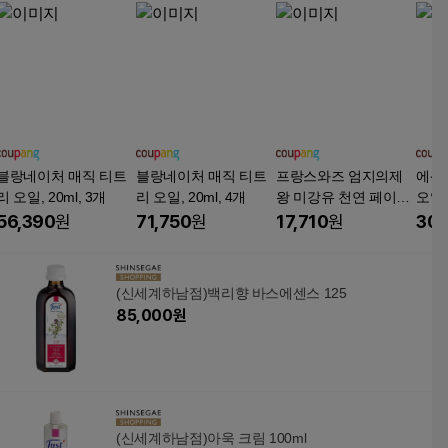
블랑네이처 매직 티트
블랑네이처 매직 티트
프랑스와즈 엄지의제
에센허
리 오일, 20ml, 3개
리 오일, 20ml, 4개
왕 미강유 천연 페이셜
오일, 
오일, 3개, 100ml
56,390
원
71,750
원
17,710
원
30,
(신세계하남점)백리향 바스에센스 125
85,000
원
(신세계하남점)아욱 크림 100ml