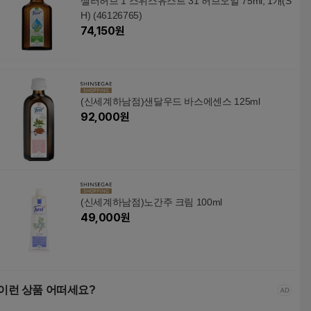
셀러허브 1 스위스유스트 31 허브오일 75ml, 1개(S
H) (46126765)
74,150
원
(신세계하남점)샌달우드 바스에센스 125ml
92,000
원
(신세계하남점)노간주 크림 100ml
49,000
원
이런 상품 어떠세요?