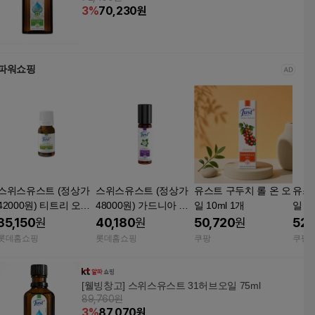
3
%
70,230
원
파워쇼핑
스위스유스트 (정상가
스위스유스트 (정상가
유스트 구두치 롤 온 오
유스
42000원) 티트리 오일
48000원) 가드니아 롤
일 10ml 1개
10ml
온 10ml
35,150
원
40,180
원
50,720
원
52,
롯데홈쇼핑
롯데홈쇼핑
쿠팡
쿠팡
[웰빙창고] 스위스유스트 31허브오일 75ml
89,760원
3
%
87,070
원