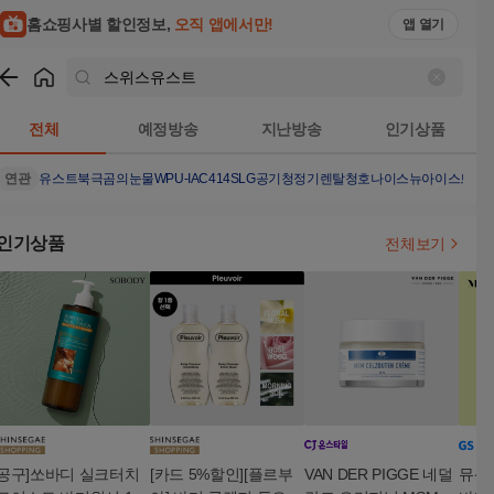
홈쇼핑사별 할인정보,
오직 앱에서만!
앱 열기
쇼핑
스위스유스트
검색결과
전체
예정방송
지난방송
인기상품
연관
유스트
북극곰의눈물
WPU-IAC414S
LG공기청정기렌탈
청호나이스뉴아이스트리
인기상품
전체보기
공구]쏘바디 실크터치
[카드 5%할인][플르부
VAN DER PIGGE 네덜
뮤센