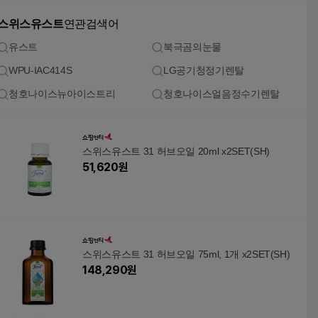
스위스유스트
연관검색어
유스트
북극곰의눈물
WPU-IAC414S
LG공기청정기렌탈
청호나이스뉴아이스트리
청호나이스얼음정수기렌탈
스위스유스트 31 허브오일 20ml x2SET(SH)
51,620
원
스위스유스트 31 허브오일 75ml, 1개 x2SET(SH)
148,290
원