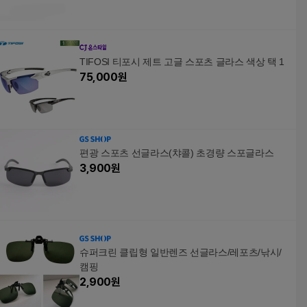
TIFOSI 티포시 제트 고글 스포츠 글라스 색상 택 1
75,000
원
편광 스포츠 선글라스(챠콜) 초경량 스포글라스
3,900
원
슈퍼크린 클립형 일반렌즈 선글라스/레포츠/낚시/
캠핑
2,900
원