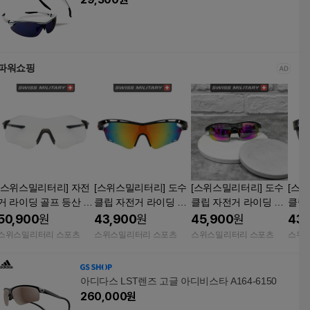
파워쇼핑
[스위스밀리터리] 자전
[스위스밀리터리] 도수
[스위스밀리터리] 도수
[스
거 라이딩 골프 등산 러
클립 자전거 라이딩 골
클립 자전거 라이딩 골
클립
닝 테니스 방풍 야구 변
프 등산 러닝 테니스 방
프 등산 러닝 테니스 방
프 등
50,900
원
43,900
원
45,900
원
43,
색 스포츠 고글 선글라
풍 야구 스포츠 고글 선
풍 야구 낚시 편광 스포
풍 야
스위스밀리터리 스포츠
스위스밀리터리 스포츠
스위스밀리터리 스포츠
스위
스 에어림 SMTE20X2-
글라스 ML701C1
츠 고글 선글라스 SMT
글라스
C5R8
003
아디다스 LST렌즈 고글 아디비스타 A164-6150
260,000
원