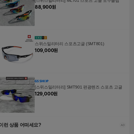
[스위스밀리터리] ML701 스포츠 고글 도수클립
88,900
원
스위스밀리터리 스포츠고글 (SMT801)
109,000
원
[스위스밀리터리] SMT901 편광렌즈 스포츠 고글
129,000
원
이런 상품 어떠세요?