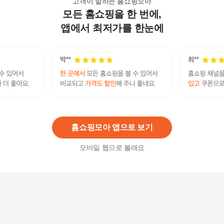
고객이 말하는 홈쇼핑모아
모든 홈쇼핑을 한 번에,
아디다스 스포츠 고글 조닉 에어로 AD06-1600
290,000
원
앱에서 최저가를 한눈에
폭스라이더 K261 블랙/레드 스포츠고글/자전거고
글
92,000
원
홈쇼핑모아 앱으로 보기
모바일 웹으로 볼래요
고글변색&편광 048 화이트 스포츠 자전거 선글라
스 자전거고글 아시안핏
113,000
원