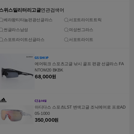
스위스밀리터리고글
연관검색어
베라왕티타늄편광선글라스
서포트라이트트릭
썬글라스남성
여성썬그라스
스포트라이트선글라스
서포트라이트
에어워크 스포츠고글 낚시 골프 편광 선글라스 FA
NTOM20 BKBK
68,000
원
아디다스 스포츠LST 변색고글 조닉에어로 프로AD
05-1000
350,000
원