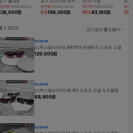
공구 풀세트
공구 프리미엄 패키지
라스+가방
페퍼
앱전용가
138,000원
앱전용가
208,000원
앱전용가
99,000원
앱전
(헤드교체형)
글라
138,000
원
5
%
198,000
원
16
%
83,160
원
10
%
총
1,122
개
인기순
홈쇼핑사
[스위스밀리터리] SMT003 편광렌즈 스포츠 고글
129,000
원
[스위스밀리터리] ML302 스포츠 고글 도수클립
88,900
원