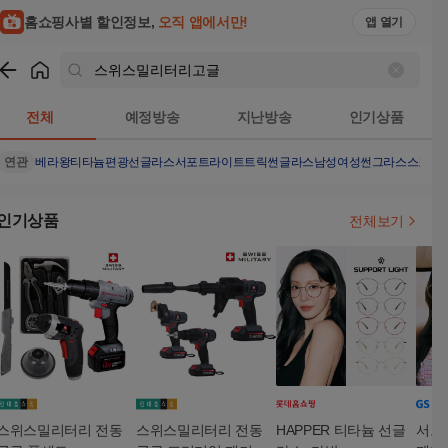
홈쇼핑사별 할인정보,
오직 앱에서만!
앱 열기
쇼핑
스위스밀리터리고글
검색결과
전체
예정방송
지난방송
인기상품
연관
베라왕티타늄편광선글라스
서포트라이트트릭
썬글라스남성
여성썬그라스
스포트
인기상품
전체보기
스위스밀리터리 전동
스위스밀리터리 전동
HAPPER 티타늄 선글
서포트