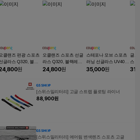
오클랜즈 편광 스포츠
오클랜즈 스포츠 선글
스테포나 모브 스포츠
글로
선글라스 Q320, 블랙
라스 Q320, 블랙레드
러닝 선글라스 UV400
스 세
프레임 + 스모크편광렌
프레임 + 스모그편광, 1
자외선 차단 TR90 변
크렌즈
24,800
원
24,800
원
35,000
원
31,
즈, 1개
개
색 고글
[스위스밀리터리] 고글 스트랩 플로팅 라이너
88,900
원
[스위스밀리터리] 에어림 변색렌즈 스포츠 고글