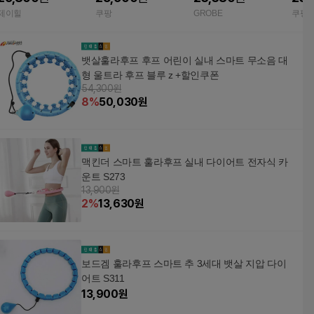
트 추 뱃살 지압 훌라우
부비만 헬스용품 허리
카운팅 효과 스프링 추
이닝
제이힐
쿠팡
GROBE
쿠팡
프
운동 살빠지는 뱃살 훌
쪽 
라후프
뱃살훌라후프 후프 어린이 실내 스마트 무소음 대
형 울트라 후프 블루 z +할인쿠폰
54,300원
8
%
50,030
원
맥킨더 스마트 훌라후프 실내 다이어트 전자식 카
운트 S273
13,900원
2
%
13,630
원
보드겜 훌라후프 스마트 추 3세대 뱃살 지압 다이
어트 S311
13,900
원