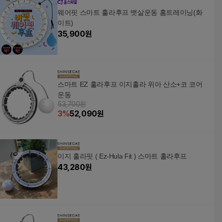
웨어핏 스마트 훌라후프 뱃살운동 홈트레이닝(화
이트)
35,900
원
스마트 EZ 훌라후프 이지훌라 위아 산소+코 코어
운동
53,700원
3
%
52,090
원
이지 훌라핏 ( Ez-Hula Fit ) 스마트 홀라후프
43,280
원