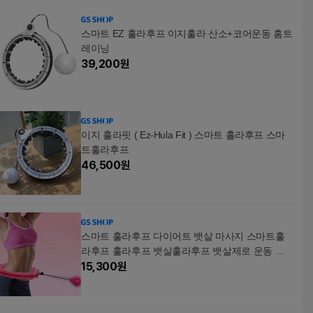
스마트 EZ 훌라후프 이지훌라 산소+코어운동 홈트
레이닝
39,200
원
이지 훌라핏 ( Ez-Hula Fit ) 스마트 홀라후프 스마
트훌라후프
46,500
원
스마트 훌라후프 다이어트 뱃살 마사지 스마트훌
라후프 훌라후프 뱃살훌라후프 뱃살제로 운동 지
압뱃살 문어빨판 홈트 허리운동 복부마사지
15,300
원