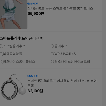
신나는 홈트 운동 스마트 훌라후프 홈피트니스
65,900
원
스마트훌라후프
연관검색어
스프링훌라후프
훌라후프
북극곰의눈물
WPU-IAC414S
청호나이스옴니플러스
청호나이스뉴아이스트리
스마트 EZ 훌라후프 이지훌라 위아 산소+코 코어
운동
62,100
원