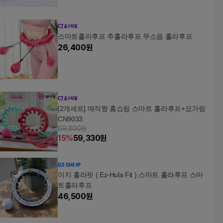
스마트훌라후프 추훌라후프 무소음 훌라후프
26,400
원
[2개세트] 매직짱 홈쇼핑 스마트 훌라후프+요가링
CN9033
69,800원
15
%
59,330
원
이지 훌라핏 ( Ez-Hula Fit ) 스마트 홀라후프 스마
트훌라후프
46,500
원