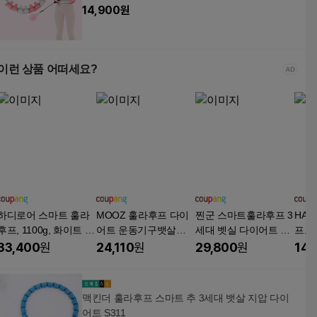
14,900
원
이런 상품 어떠세요?
하디로어 스마트 훌라
MOOZ 훌라후프 다이
찐군 스마트훌라후프 3
HAL
후프, 1100g, 화이트 +
어트 운동기구뱃살훌
세대 벳실 다이어트 24
프트
그레이, 1개
라후프 복부 헬스 유산
마디 핑크 블루 퍼플,
다이
33,400
원
24,110
원
29,800
원
14,
훌라후프, 1개, 화이트,
핑크, 1개
라후프
1050g
개, 2
맥킨더 훌라후프 스마트 추 3세대 뱃살 지압 다이
어트 S311