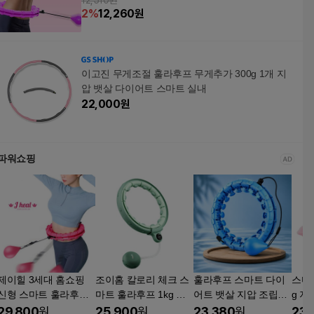
12,510원
2
%
12,260
원
이고진 무게조절 훌라후프 무게추가 300g 1개 지
압 뱃살 다이어트 스마트 실내
22,000
원
파워쇼핑
제이힐 3세대 홈쇼핑
조이홈 칼로리 체크 스
훌라후프 스마트 다이
스마트
신형 스마트 훌라후프
마트 훌라후프 1kg 그
어트 뱃살 지압 조립식
g 지
유산소 마사지 다이어
린 홈트레이닝기구 복
홈트 무게조절 24마디
고 시
29,800
원
25,900
원
23,380
원
23,