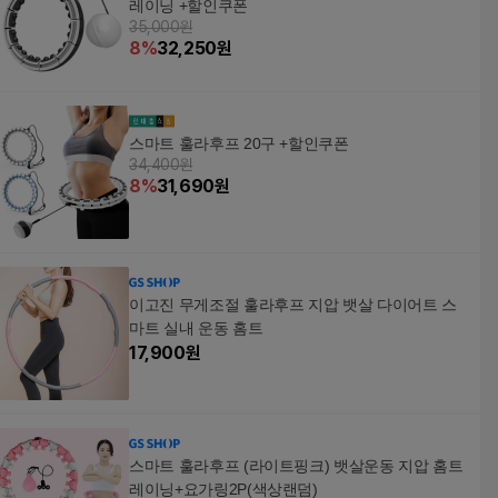
레이닝 +할인쿠폰
35,000원
8
%
32,250
원
스마트 훌라후프 20구 +할인쿠폰
34,400원
8
%
31,690
원
이고진 무게조절 훌라후프 지압 뱃살 다이어트 스
마트 실내 운동 홈트
17,900
원
스마트 훌라후프 (라이트핑크) 뱃살운동 지압 홈트
레이닝+요가링2P(색상랜덤)