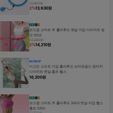
13,900원
2
%
13,630
원
보드겜 스마트 추 훌라후프 뱃살 지압 다이어트 핑
크 S312
14,490원
2
%
14,210
원
이고진 소프트 지압 훌라후프 브라운골드 원터치
다이어트 뱃살 홈트 헬스
16,200
원
보드겜 스마트 추 훌라후프 3세대 뱃살 지압 헬스
홈트 S310