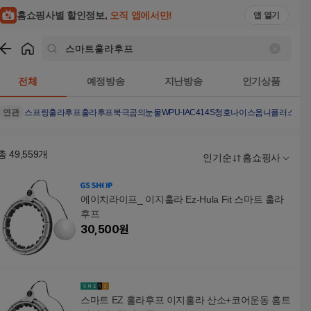
홈쇼핑사별 할인정보,
오직 앱에서만!
앱 열기
쇼핑
스마트훌라후프
검색결과
전체
예정방송
지난방송
인기상품
연관
스프링훌라후프
훌라후프
북극곰의눈물
WPU-IAC414S
청호나이스옴니플러스
청
총
49,559
개
인기순
홈쇼핑사
에이치라이프_ 이지훌라 Ez-Hula Fit 스마트 훌라
후프
30,500
원
스마트 EZ 훌라후프 이지훌라 산소+코어운동 홈트