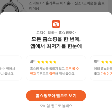
스마트 EZ 훌라후프 이지훌라 산소+코어운동 홈트
레이닝
36,470
원
고객이 말하는 홈쇼핑모아
모든 홈쇼핑을 한 번에,
스마트 훌라후프 다이어트 뱃살 자극 허리 운동 홈
트 헬스 유산소
앱에서 최저가를 한눈에
22,900
원
멜킨 그레이스 훌라후프 프리미엄 뱃살다이어트
지압
32,200
원
홈쇼핑모아 앱으로 보기
모바일 웹으로 볼래요
폼 훌라후프 최상급용(2.1kg) 훌라후프 뱃살 지압