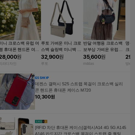
미니 크로스백 유럽 여
루토 가벼운 미니 크로
반달 여행용 크로스백
명품
행 휴대폰 핸드폰 여권
스백 슬링백 미니백 핸
보부상 가벼운 유럽여
크로
가방 핸드메이드
드폰가방 여행 여행용
행가방 핸드폰 도난방
가죽
28,000
원
32,900
원
35,600
원
29,
숄더백 LT123
지 크로와상백 호피 미
리라디자인
루토
mddas
방e마
니
데켄스 갤럭시 S25 스트랩 목걸이 크로스백 실리
콘 핸드폰 휴대폰 케이스 M720
10,300
원
[RFID 차단 휴대폰 케이스]갤럭시A14 4G 5G A145
A146 카드지갑 크로스백 목걸이 스트랩 줄 퀄팅 가