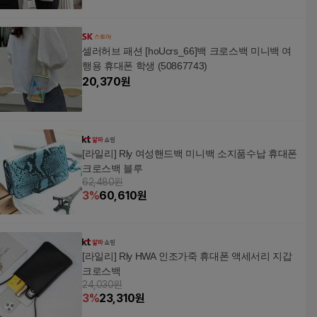
셀러허브 패션 [hoUcrs_66]백 크로스백 미니백 여
행용 휴대폰 학생 (50867743)
20,370
원
[라일리] Rly 여성핸드백 미니백 소지품수납 휴대폰
크로스백 블루
62,480원
3
%
60,610
원
[라일리] Rly HWA 인조가죽 휴대폰 액세서리 지갑
크로스백
24,030원
3
%
23,310
원