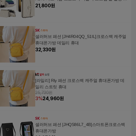
죽 핸드폰 케이스
21,800
원
셀러허브 패션 [JH4R04QQ_51IL]크로스백 캐주얼
휴대폰가방 데일리 휴대
32,330
원
[라일리] Rly 패션 크로스백 캐주얼 휴대폰가방 데
일리 스트릿 휴대
25,730원
3
%
24,960
원
셀러허브 패션 [JHQS86L7_4B]스마트폰크로스백
휴대폰가방