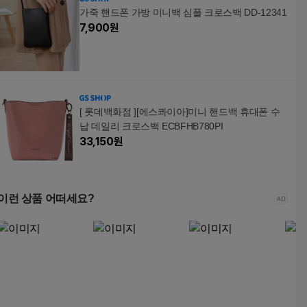
가죽 핸드폰 가방 미니백 심플 크로스백 DD-12341
7,900
원
[ 롯데백화점 ][에스콰이아]미니 핸드백 휴대폰 수
납 데일리 크로스백 ECBFHB780PI
33,150
원
이런 상품 어떠세요?