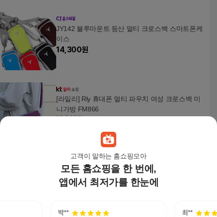
JY142 블루마운트 등산 멀티 크로스백 스마트폰케
이스
14,300
원
[라일리] Rly 휴대폰 멀티 파우치 여성 크로스백 미
니가방 FM866
12,640원
3
%
12,270
원
고객이 말하는 홈쇼핑모아
모든 홈쇼핑을 한 번에,
여행용 다기능 크로스백 소품 지갑 휴대폰 보관 지
갑가방
앱에서 최저가를 한눈에
20,000
원