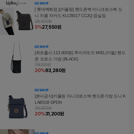
[ 롯데백화점 ][키플링] 핸드폰백 미니크로스백 도
니 차콜 자카드 KLCBS17 CCJQ-잠실점
29,000원
5
%
27,550
원
[최초출시 113,000원] 루이까또즈 MIEL(미엘) 핸드
폰 크로스 가방 (BLACK)
79,100원
20
%
63,280
원
[본사공식]키플링 미니크로스백 핸드폰가방 도니 K
LABS18 DPDN
39,000원
20
%
31,200
원