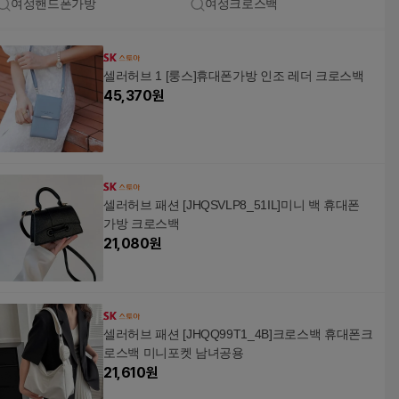
여성핸드폰가방
여성크로스백
셀러허브 1 [룽스]휴대폰가방 인조 레더 크로스백
45,370
원
셀러허브 패션 [JHQSVLP8_51IL]미니 백 휴대폰
가방 크로스백
21,080
원
셀러허브 패션 [JHQQ99T1_4B]크로스백 휴대폰크
로스백 미니포켓 남녀공용
21,610
원