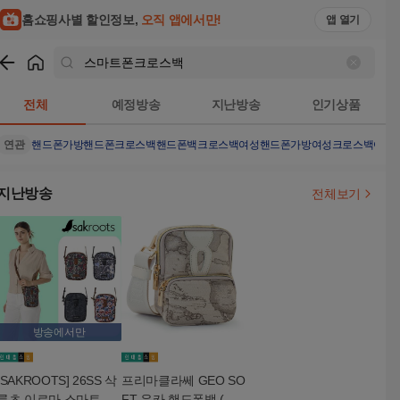
홈쇼핑사별 할인정보,
오직 앱에서만!
앱 열기
쇼핑
스마트폰크로스백
검색결과
전체
예정방송
지난방송
인기상품
연관
핸드폰가방
핸드폰크로스백
핸드폰백
크로스백
여성핸드폰가방
여성크로스백
여성
지난방송
전체보기
방송에서만
[SAKROOTS] 26SS 삭
프리마클라쎄 GEO SO
루츠 이르마 스마트폰
FT 유카 핸드폰백 (실