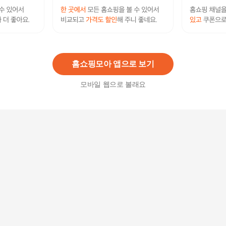
패션플러스 [자람커뮤니케이션] [자람커뮤니케이
션] 미니 휴대용 데일리 휴대폰 수납 가방 크로스백
(13258959)
3,880
원
홈쇼핑모아 앱으로 보기
모바일 웹으로 볼래요
무빙 핫한 스마트폰 카드 지갑 핸드폰 크로스백
15,900
원
셀러허브 1 휴대폰 지갑 크로스백 투명한 창이 있
는 폰크로스백
12,900
원