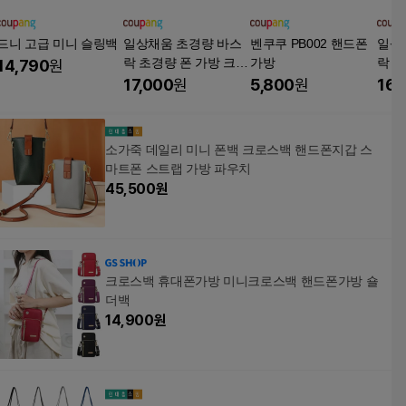
드니 고급 미니 슬링백
일상채움 초경량 바스
벤쿠쿠 PB002 핸드폰
일상
락 초경량 폰 가방 크로
가방
락 초
14,790
원
스백
스백
17,000
원
5,800
원
16,
소가죽 데일리 미니 폰백 크로스백 핸드폰지갑 스
마트폰 스트랩 가방 파우치
45,500
원
크로스백 휴대폰가방 미니크로스백 핸드폰가방 숄
더백
14,900
원