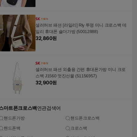
셀러허브 패션 [라일리] Rly 투명 미니 크로스백 데
일리 휴대폰 숄더가방 (50012888)
32,860
원
셀러허브 패션 외출용 간편 휴대폰가방 미니 크로
스백 J1560 멋진선물 (51156957)
32,900
원
스마트폰크로스백
연관검색어
핸드폰가방
핸드폰크로스백
핸드폰백
크로스백