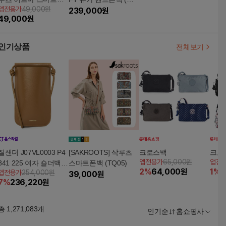
앱전용가
49,000원
백 (TQ87)
버그레이) L PQ03
239,000
원
49,000
원
인기상품
전체보기
질샌더 J07VL0003 P4
[SAKROOTS] 삭루츠
크로스백
크로
앱전용가
65,000원
앱전
841 225 여자 숄더백/
스마트폰백 (TQ05)
2
%
64,000
원
1
%
8
앱전용가
254,000원
폰케이스
39,000
원
7
%
236,220
원
총
1,271,083
개
인기순
홈쇼핑사