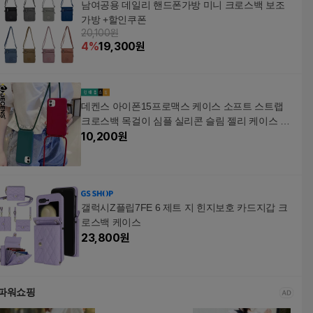
남여공용 데일리 핸드폰가방 미니 크로스백 보조
가방 +할인쿠폰
20,100원
4
%
19,300
원
데켄스 아이폰15프로맥스 케이스 소프트 스트랩
크로스백 목걸이 심플 실리콘 슬림 젤리 케이스 M
720
10,200
원
갤럭시Z플립7FE 6 제트 지 힌지보호 카드지갑 크
로스백 케이스
23,800
원
파워쇼핑