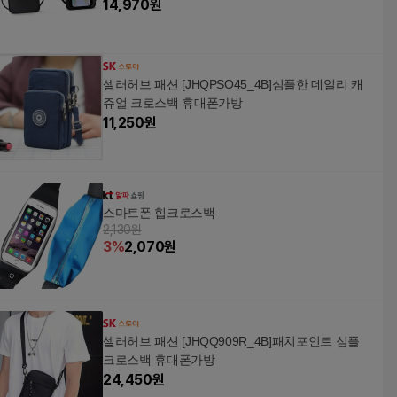
14,970
원
셀러허브 패션 [JHQPSO45_4B]심플한 데일리 캐
쥬얼 크로스백 휴대폰가방
11,250
원
스마트폰 힙크로스백
2,130원
3
%
2,070
원
셀러허브 패션 [JHQQ909R_4B]패치포인트 심플
크로스백 휴대폰가방
24,450
원