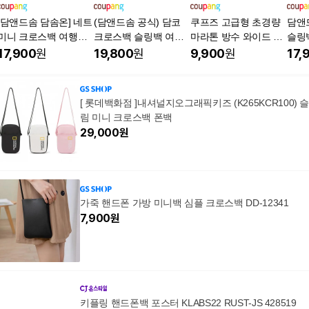
[담앤드솜 담솜온] 네트
(담앤드솜 공식) 담코
쿠프즈 고급형 초경량
담앤
미니 크로스백 여행용
크로스백 슬링백 여행
마라톤 방수 와이드 런
슬링
슬링백 힙색 메신저백
용 방수 남녀공용
닝 러닝 벨트 플립 벨트
산책 
17,900
원
19,800
원
9,900
원
17,
사코슈백 생활방수 남
힙색
초등 
녀공용
성 학
외 여
[ 롯데백화점 ]내셔널지오그래픽키즈 (K265KCR100) 슬
일리 
림 미니 크로스백 폰백
산 
29,000
원
가죽 핸드폰 가방 미니백 심플 크로스백 DD-12341
7,900
원
키플링 핸드폰백 포스터 KLABS22 RUST-JS 428519