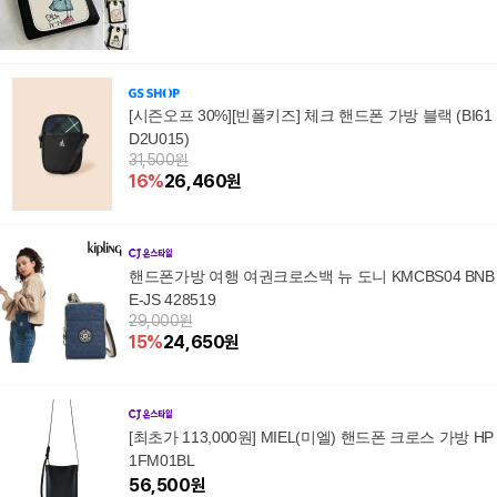
[시즌오프 30%][빈폴키즈] 체크 핸드폰 가방 블랙 (BI61
D2U015)
31,500원
16
%
26,460
원
핸드폰가방 여행 여권크로스백 뉴 도니 KMCBS04 BNB
E-JS 428519
29,000원
15
%
24,650
원
[최초가 113,000원] MIEL(미엘) 핸드폰 크로스 가방 HP
1FM01BL
56,500
원