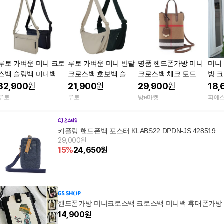
루토 가벼운 미니 크로
루토 가벼운 미니 반달
명품 핸드폰가방 미니
미니
스백 슬링백 미니백 핸
크로스백 호보백 슬링
크로스백 체크 토드 소
방 
드폰가방 여행 여행용
백 핸드폰가방 여행 여
가죽 핸드백
32,900
원
21,900
원
29,900
원
18,
숄더백 LT123
행용 숄더백 LT121
루토
루토
방e마켓
피에
키플링 핸드폰백 포스터 KLABS22 DPDN-JS 428519
29,000원
15
%
24,650
원
핸드폰가방 미니크로스백 크로스백 미니백 휴대폰가방
14,900
원