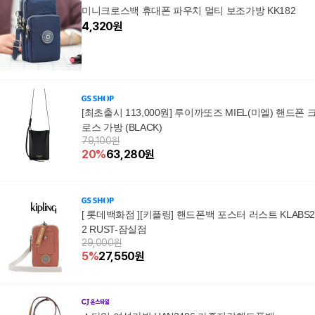
미니크로스백 휴대폰 파우치 멀티 보조가방 KK182
4,320
원
[최초출시 113,000원] 루이까또즈 MIEL(미엘) 핸드폰 
로스 가방 (BLACK)
79,100원
20
%
63,280
원
[ 롯데백화점 ][키플링] 핸드폰백 포스터 러스트 KLABS2
2 RUST-잠실점
29,000원
5
%
27,550
원