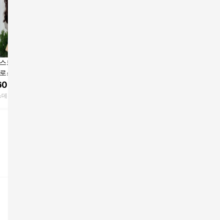
 스트랩 핸드폰 가
심플 가죽 핸드폰가방
데일리 학습백 (미니 크
양가죽 퀼
크로스 백
미니백 크로스백
로스백) / 캐릭터 핸드
핸드폰 가
폰가방 크로스 데일리
스백
600
원
7,900
원
12,500
원
48,00
백
스데뷰
티오코리아
리딩게이트
슈뽐