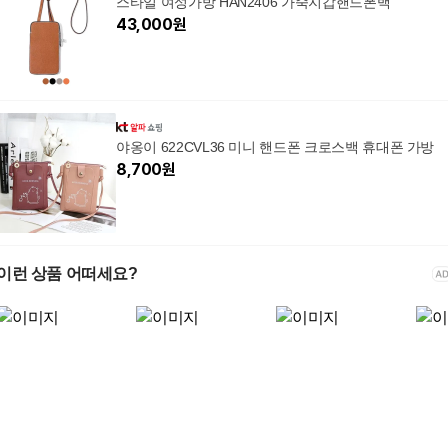
스타일 여성가방 HAN2406 가죽지갑핸드폰백
43,000
원
야옹이 622CVL36 미니 핸드폰 크로스백 휴대폰 가방
8,700
원
이런 상품 어떠세요?