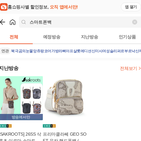
홈쇼핑사별 할인정보,
오직 앱에서만!
앱 열기
쇼핑
스마트폰백
검색결과
전체
예정방송
지난방송
인기상품
연관
북극곰의눈물
앙쥬팡
코어가방
라삐아프샬롯에디션
신미사여성슬리퍼
르부르낙산
지난방송
전체보기
방송에서만
[SAKROOTS] 26SS 삭
프리마클라쎄 GEO SO
루츠 이르마 스마트폰
FT 유카 핸드폰백 (실