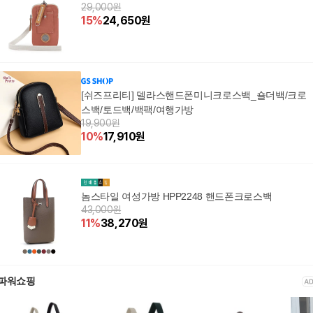
29,000원
15
%
24,650
원
[쉬즈프리티] 델라스핸드폰미니크로스백_숄더백/크로
스백/토드백/백팩/여행가방
19,900원
10
%
17,910
원
놈스타일 여성가방 HPP2248 핸드폰크로스백
43,000원
11
%
38,270
원
파워쇼핑