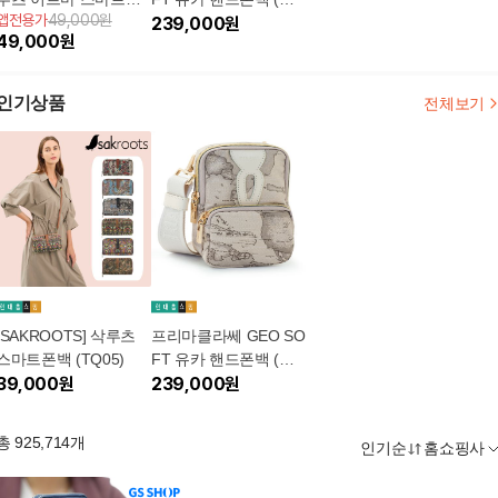
앱전용가
49,000원
백 (TQ87)
버그레이) L PQ03
239,000
원
49,000
원
인기상품
전체보기
[SAKROOTS] 삭루츠
프리마클라쎄 GEO SO
스마트폰백 (TQ05)
FT 유카 핸드폰백 (실
39,000
원
버그레이) L PQ03
239,000
원
총
925,714
개
인기순
홈쇼핑사