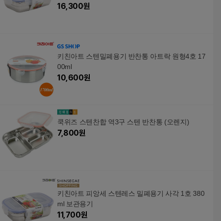
16,300
원
키친아트 스텐밀폐용기 반찬통 아트락 원형4호 17
00ml
10,600
원
쿡위즈 스텐찬합 역3구 스텐 반찬통 (오렌지)
7,800
원
키친아트 피앙세 스텐레스 밀폐용기 사각 1호 380
ml 보관용기
11,700
원