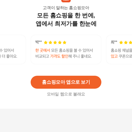
고객이 말하는 홈쇼핑모아
모든 홈쇼핑을 한 번에,
키친아트 피앙세 스텐 반찬통 사각 1호
6,600
원
앱에서 최저가를 한눈에
스텐락 퓨어 냉장고정리실속세트6호 10종세트
92,800원
2
%
90,950
원
홈쇼핑모아 앱으로 보기
모바일 웹으로 볼래요
아이리빙 스텐김치통 듀얼핸디형22호
55,000
원