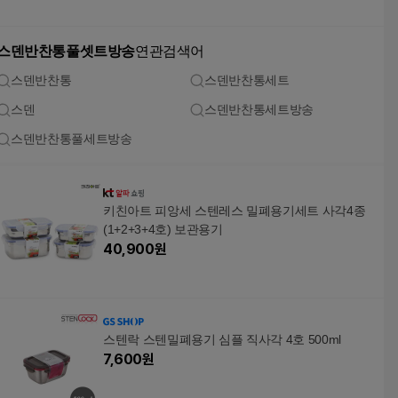
스덴반찬통풀셋트방송
연관검색어
스덴반찬통
스덴반찬통세트
스덴
스덴반찬통세트방송
스덴반찬통풀세트방송
키친아트 피앙세 스텐레스 밀폐용기세트 사각4종
(1+2+3+4호) 보관용기
40,900
원
스텐락 스텐밀폐용기 심플 직사각 4호 500ml
7,600
원