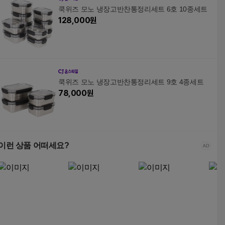
쿡위즈 모노 냉장고반찬통정리세트 6호 10종세트
128,000
원
쿡위즈 모노 냉장고반찬통정리세트 9호 4종세트
78,000
원
이런 상품 어떠세요?