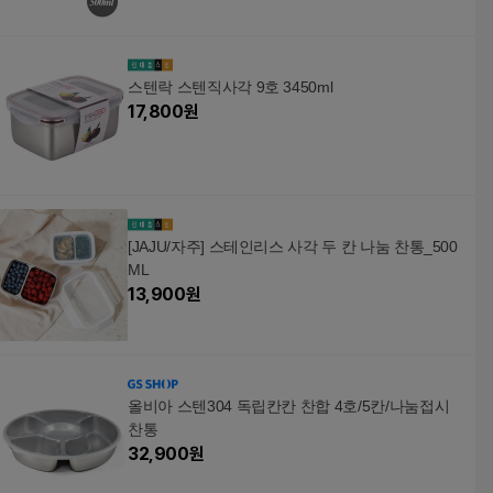
스텐락 스텐직사각 9호 3450ml
17,800
원
[JAJU/자주] 스테인리스 사각 두 칸 나눔 찬통_500
ML
13,900
원
올비아 스텐304 독립칸칸 찬합 4호/5칸/나눔접시
찬통
32,900
원