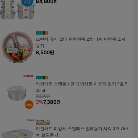
84,800
원
스텐락 퓨어 멀티 원형찬통 2호 나눔 반찬통 밀폐
용기
8,500
원
키친아트 스텐밀폐용기 반찬통 아트락 원형 2호 5
00ml
7,600원
3
%
7,380
원
키친아트 피앙세 스텐레스 밀폐용기 사각 3호 750
ml 보관용기