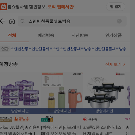
홈쇼핑사별 할인정보,
오직 앱에서만!
앱 열기
쇼핑
스덴반찬통풀셋트방송
검색결과
전체
예정방송
지난방송
인기상품
연관
스덴반찬통
스덴반찬통세트
스덴
스덴반찬통세트방송
스덴반찬통풀세트방송
예정방송
전체보기
방송에서만
방송에서만
방송에서만
생방송
[카드 5%할인]★김용빈
[방송에서만]라포레 칵
am통3중 스테인리스 I
★김
추천 방송에서만★ [대
테일 보온보냉병 풀세
H 저압냄비 세트
센스