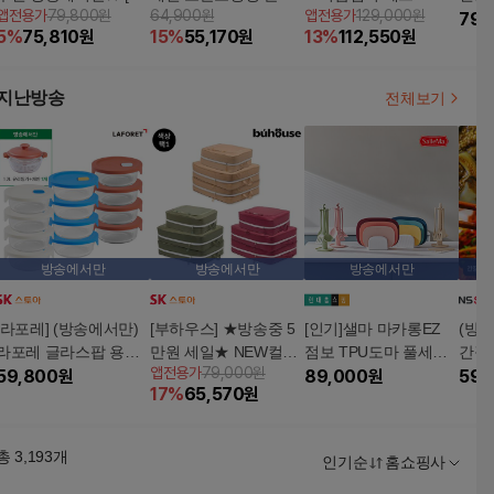
앱전용가
79,800원
64,900원
앱전용가
129,000원
용량] 히트락 올트라이
트
탄 밀
79,
5
%
75,810
원
15
%
55,170
원
13
%
112,550
원
탄 밀폐용기 6개 세트
종 
지난방송
전체보기
방송에서만
방송에서만
방송에서만
[라포레] (방송에서만)
[부하우스] ★방송중 5
[인기]샐마 마카롱EZ
(방
라포레 글라스팝 용기
만원 세일★ NEW컬러
점보 TPU도마 풀세트
간장
앱전용가
79,000원
풀세트(밥용기 12개+
59,800
원
부하우스 대용량 이불
(방송에서만 조리도구
89,000
원
트 (
59,
17
%
65,570
원
유리찜기 1개)
정리 압축파우치 세트 -
타워 포함)
0gX
특대형 XXL 2개 + 대형
gX2
XL 1개
총
3,193
개
인기순
홈쇼핑사