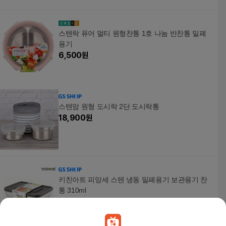
스텐락 퓨어 멀티 원형찬통 1호 나눔 반찬통 밀폐
용기
6,500
원
스텐맘 원형 도시락 2단 도시락통
18,900
원
키친아트 피앙세 스텐 냉동 밀폐용기 보관용기 찬
통 310ml
6,400
원