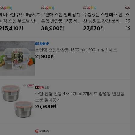
에버스텐 큐브 6종세트
무연마 스텐 밀폐용기
뚜껑있는 스텐레스 반
스텐
사각 스텐 부모님 반찬
혼합 반찬통 12종 세트,
찬 냉장고 칸칸 분리형
2종
통 김치통 밧드, 1세트
혼합12종, 1세트
밧드 5종
304스
215,410
원
38,900
원
27,870
원
19,
세트
스텐맘 스텐반찬통 1300ml+1900ml 실속세트
21,900
원
스텐 원형 찬통 4호 420ml 2개세트 양념통 반찬통
소분 밀폐용기
26,900
원