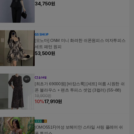
34,750
원
[오노마] ONM 미니 화려한 쉬폰원피스 여자투피스
세트 패턴 원피
53,500
원
[최초가 69000원] [바캉스룩] [세트] 여름 시원한 쉬
폰 블라우스 + 팬츠 투피스 셋업 (3컬러) (55~88)
19,900원
10
%
17,910
원
|OMO551F|여성 보헤미안 스타일 셔링 플레어 쉬
폰 투피스