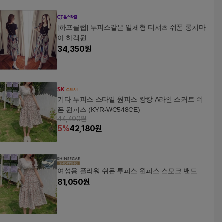
[하프클럽] 투피스같은 일체형 티셔츠 쉬폰 롱치마
아 하객원
34,350
원
기타 투피스 스타일 원피스 캉캉 A라인 스커트 쉬
폰 원피스 (KYR-WC548CE)
44,400원
5
%
42,180
원
여성용 플라워 쉬폰 투피스 원피스 스모크 밴드
81,050
원