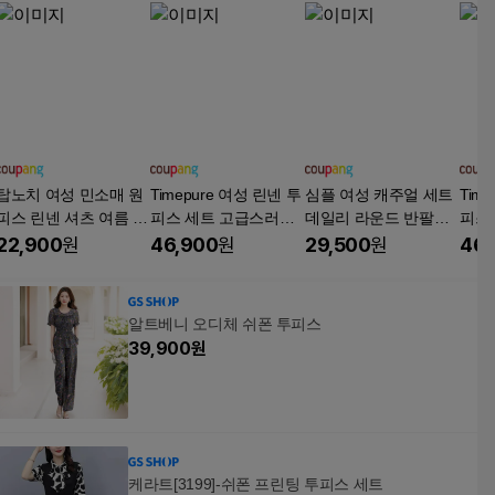
탑노치 여성 민소매 원
Timepure 여성 린넨 투
심플 여성 캐주얼 세트
Tim
피스 린넨 셔츠 여름 투
피스 세트 고급스러운
데일리 라운드 반팔롱
피스
피스 세트
브이넥 반팔 상의 와이
스커트 투피스 세트 Z-
브이
22,900
원
46,900
원
29,500
원
46,
드 팬츠 세트 캐주얼룩
315
드 
데일리 오피스룩
데일
알트베니 오디체 쉬폰 투피스
39,900
원
케라트[3199]-쉬폰 프린팅 투피스 세트