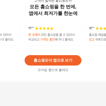
고객이 말하는 홈쇼핑모아
모든 홈쇼핑을 한 번에,
레이시원피스 페이즐리 쉬폰 스커트 블랙 v넥 반팔
티 일체형 투피스
앱에서 최저가를 한눈에
24,430
원
투피스 스타일 플라워 쉬폰 원피스 A라인 스모크밴
딩
55,820
원
홈쇼핑모아 앱으로 보기
모바일 웹으로 볼래요
투피스 느낌 배색 여성 쉬폰 코디 A라인 원피스 [W
C511A7]
48,570
원