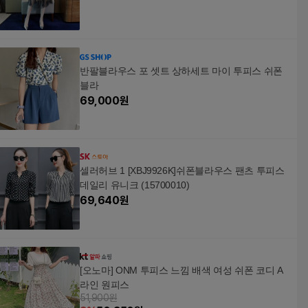
반팔블라우스 포 셋트 상하세트 마이 투피스 쉬폰
블라
69,000
원
셀러허브 1 [XBJ9926K]쉬폰블라우스 팬츠 투피스
데일리 유니크 (15700010)
69,640
원
[오노마] ONM 투피스 느낌 배색 여성 쉬폰 코디 A
라인 원피스
51,900원