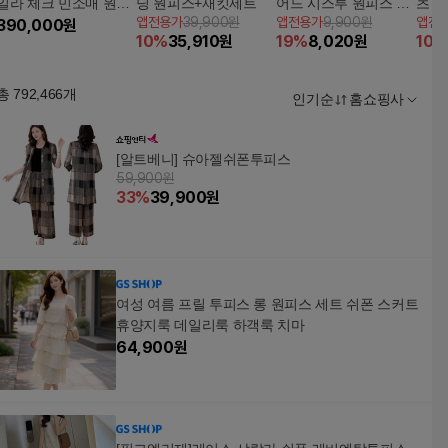
일라 체크 민소매 원피
딩 원피스+재킷세트
어드 시스루 원피스 1
츠 원
앱전용가
39,900원
앱전용가
9,900원
앱전
스 8099411
390,000
원
종 [런칭 가격 69,900
10
%
35,910
원
19
%
8,020
원
10
%
원]
총
792,466
개
인기순
홈쇼핑사
[알트베니] 슈아젤쉬폰투피스
59,900원
33
%
39,900
원
여성 여름 프릴 투피스 롱 원피스 세트 쉬폰 스커트
휴양지룩 데일리룩 하객룩 치마
64,900
원