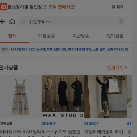
홈쇼핑사별 할인정보,
오직 앱에서만!
앱 열기
쇼핑
쉬폰투피스
검색결과
전체
예정방송
지난방송
인기상품
연관
브리엘재킷원피스셋업
도티썸머셋업
코어어센틱셋업
브리엘민소매린넨원피스2
인기상품
전체보기
[버버리] DELILAH 딜라
막스스튜디오 울블렌
아뜰리에마졸리 레이
갓바디