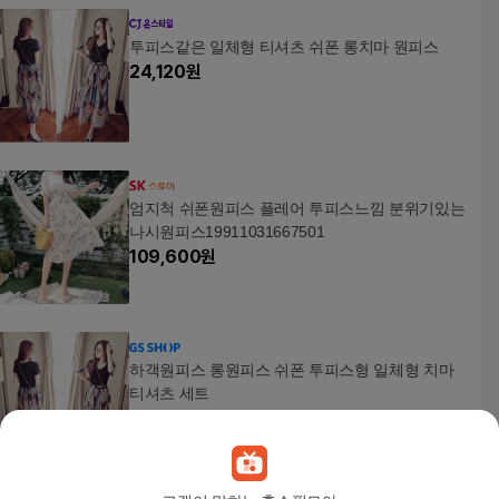
투피스같은 일체형 티셔츠 쉬폰 롱치마 원피스
24,120
원
엄지척 쉬폰원피스 플레어 투피스느낌 분위기있는
나시원피스19911031667501
109,600
원
하객원피스 롱원피스 쉬폰 투피스형 일체형 치마
티셔츠 세트
58,720
원