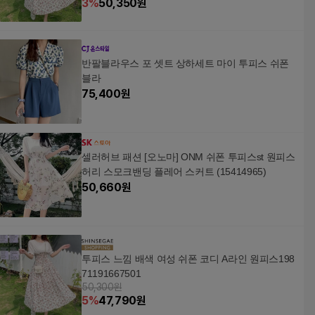
3
%
50,350
원
반팔블라우스 포 셋트 상하세트 마이 투피스 쉬폰
블라
75,400
원
셀러허브 패션 [오노마] ONM 쉬폰 투피스st 원피스
허리 스모크밴딩 플레어 스커트 (15414965)
50,660
원
투피스 느낌 배색 여성 쉬폰 코디 A라인 원피스198
71191667501
50,300원
5
%
47,790
원