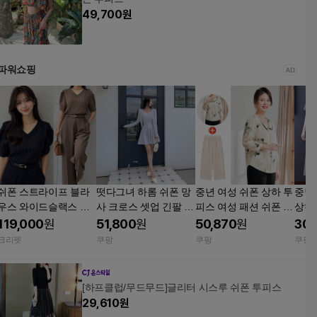
49,700
원
파워쇼핑
쉬폰 스트라이프 블라
떳다그녀 하롬 쉬폰 망
중년 여성 쉬폰 상하 투
중년
우스 와이드슬랙스 여
사 크로스 셋업 긴팔 가
피스 여성 패션 쉬폰 블
상하
성투피스
디건 끈나시 투피스 오
라우스 팬츠 세트 봄 가
라워
119,000
원
51,800
원
50,870
원
30,
픈 카디건 플레어 미니
을 캐주얼 스타일 LT 아
기 
크리펫
쿠팡
쿠팡
쿠팡
원피스 세트 소라 FRE
이보리2 3XL
40대
E
어 그레이 QM2573 2X
L
[하프클럽/무드무드]글리터 시스루 쉬폰 투피스
29,610
원