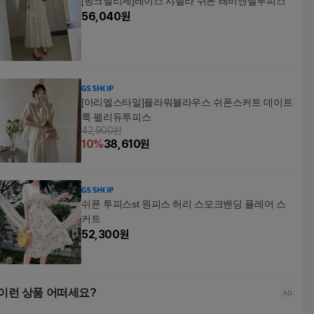
[핑크엘리제]레이스 샤랄라 쉬폰 레비엔탈투피스
56,040
원
[아리엘스타일]플라워블라우스 쉬폰스커트 데이트
룩 펠리듀투피스
42,900원
10
%
38,610
원
쉬폰 투피스st 원피스 허리 스모크밴딩 플레어 스
커트
52,300
원
이런 상품 어떠세요?