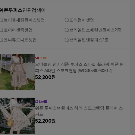
쉬폰투피스
연관검색어
브리엘재킷원피스셋업
도티썸머셋업
코어어센틱셋업
브리엘민소매린넨원피스2종
엔니튜드니트셋업
브리엘린넨원피스2종
오너클랜 인기상품 투피스 스타일 플라워 쉬폰 원
피스 A라인 스모크밴딩 [WC48589260617]
52,200
원
쉬폰 투피스st 원피스 허리 스모크밴딩 플레어 스
커트
52,200
원