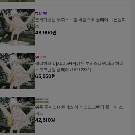
분위기있는 투피스느낌 바캉스룩 플레어 쉬폰원피
스
48,900
원
셀러허브 1 [XBJI594P]쉬폰 투피스st 원피스 허리
스모크밴딩 플레어 (15712331)
65,550
원
쉬폰 투피스st 원피스 허리 스모크밴딩 플레어 스
커트
42,610
원