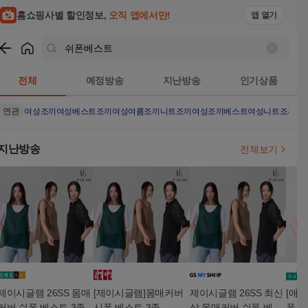
홈쇼핑사별 할인정보,
오직 앱에서만!
앱 열기
쇼핑
쉬폰베스트
검색결과
전체
예정방송
지난방송
인기상품
연관
여성조끼
여성베스트
조끼
여성여름조끼
니트조끼
여성조끼베스트
여성니트조끼
베
지난방송
전체보기
제이시글램 26SS 몸매
[제이시글램]몸매커버
제이시글램 26SS 최신
[애비
커버 쉬폰 베스트 3종
시폰 베스트 3종
상 몸매커버 쉬폰 베스
폰 