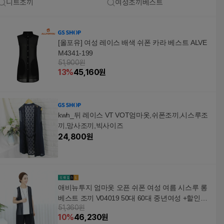
니트조끼
여성조끼베스트
[올포유] 여성 레이스 배색 쉬폰 카라 베스트 ALVE
M4341-199
51,900원
13
%
45,160
원
kwh_뒤 레이스 VT VOT엄마옷,쉬폰조끼,시스루조
끼,망사조끼,빅사이즈
24,800
원
애비뉴투지 엄마옷 오픈 쉬폰 여성 여름 시스루 롱
베스트 조끼 V04019 50대 60대 중년여성 +할인쿠
51,360원
폰
10
%
46,230
원