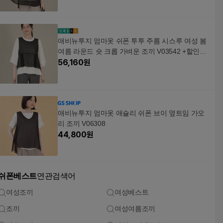
애비뉴투지 엄마옷 쉬폰 투투 주름 시스루 여성 봄
여름 라운드 숏 크롭 가벼운 조끼 V03542 +할인쿠
폰
56,160
원
애비뉴투지 엄마옷 애슐리 쉬폰 브이 옆트임 가오
리 조끼 V06308
44,800
원
쉬폰베스트
연관검색어
여성조끼
여성베스트
조끼
여성여름조끼