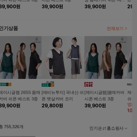
39,900
원
39,900
원
트 3종
39,900
원
29,
인기상품
전체보기
제이시글램 26SS 몸매
[애비뉴투지] 국내산 쉬
[제이시글램]몸매커버
제이
커버 쉬폰 베스트 3종
폰 뱃살커버 조끼
시폰 베스트 3종
쉬폰
앱전
39,900
원
29,800
원
39,900
원
+구매
10
%
총
755,326
개
인기순
홈쇼핑사