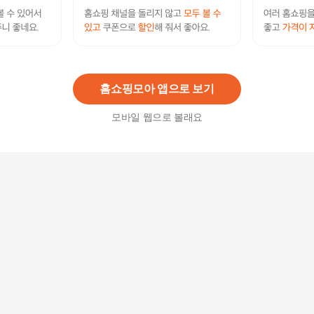
애비뉴투지 엄마옷 쉬폰 가오리 시스루 여성 여름
조끼 V04018
41,400
원
홈쇼핑모아 앱으로 보기
모바일 웹으로 볼래요
애비뉴투지 엄마옷 심플 숏 여름 쉬폰 시스루 조끼
V06136
37,800
원
[하젤] 비엔날 시스루 쉬폰 베스트_M4771
22,900원
10
%
20,610
원