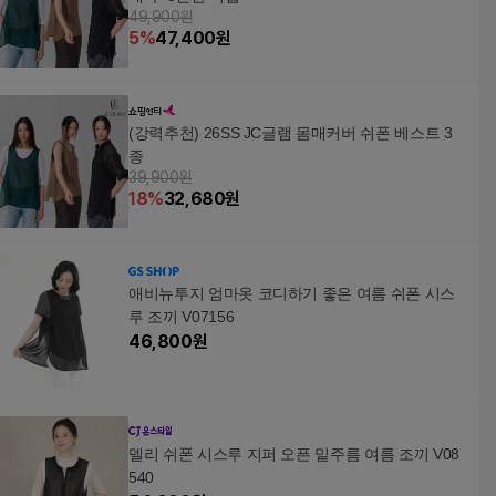
49,900원
5
%
47,400
원
(강력추천) 26SS JC글램 몸매커버 쉬폰 베스트 3
종
39,900원
18
%
32,680
원
애비뉴투지 엄마옷 코디하기 좋은 여름 쉬폰 시스
루 조끼 V07156
46,800
원
델리 쉬폰 시스루 지퍼 오픈 밑주름 여름 조끼 V08
540