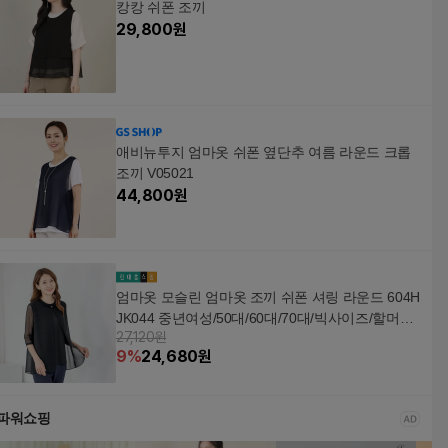
캉캉 쉬폰 조끼
29,800
원
애비뉴투지 엄마옷 쉬폰 옆단추 여름 라운드 크롭
조끼 V05021
44,800
원
엄마옷 모슬린 엄마옷 조끼 쉬폰 셔링 라운드 604H
JK044 중년여성/50대/60대/70대/빅사이즈/할머니
27,120원
옷/마담
9
%
24,680
원
파워쇼핑