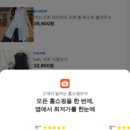
여성 쉬폰 레이어드 리본 롱 베스트 블라우스
36,600
원
kwh_쉬폰 이중조끼
32,800
원
고객이 말하는 홈쇼핑모아
모든 홈쇼핑을 한 번에,
밸리걸 세이브존01 여름 쉬폰 배색 언발 롱 니트 베
스트 617600
앱에서 최저가를 한눈에
25,900
원