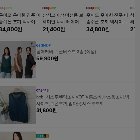
우아모 우아한 진주 이
상상그이상 여성용 보
우아모 우아한 진주 이
상상
중쉬폰 조끼 빅사이즈
헤미안 나시 레이어드
중쉬폰 조끼 빅사이즈
헤미
중년여성 엄마옷 국산
니트 썸머 베스트
중년여성 엄마옷 국산
니트
34,800
원
21,400
원
34,800
원
21,
베스트
베스트
몸매커버 쉬폰베스트 3종 (여성)
59,900
원
bob_시스루밴딩조끼VOT여름조끼,박스핏조끼,빅
사이즈,쉬폰조끼,엄마옷,시스루조끼
31,800
원