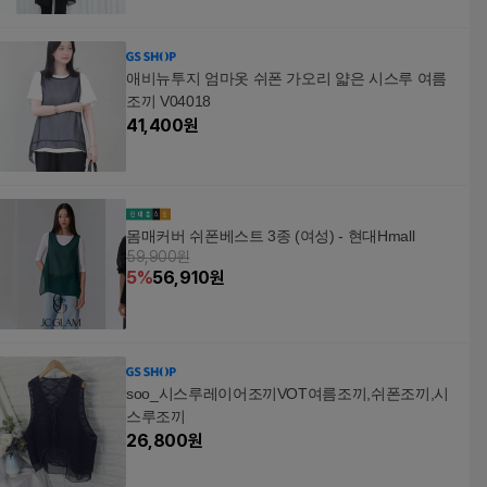
애비뉴투지 엄마옷 쉬폰 가오리 얇은 시스루 여름
조끼 V04018
41,400
원
몸매커버 쉬폰베스트 3종 (여성) - 현대Hmall
59,900원
5
%
56,910
원
soo_시스루레이어조끼VOT여름조끼,쉬폰조끼,시
스루조끼
26,800
원