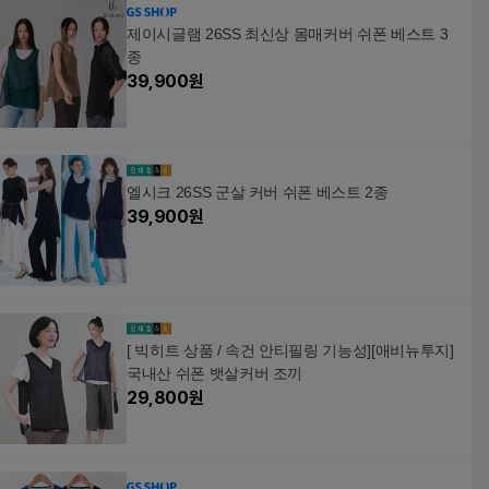
제이시글램 26SS 최신상 몸매커버 쉬폰 베스트 3
종
39,900
원
엘시크 26SS 군살 커버 쉬폰 베스트 2종
39,900
원
[ 빅히트 상품 / 속건 안티필링 기능성][애비뉴투지]
국내산 쉬폰 뱃살커버 조끼
29,800
원