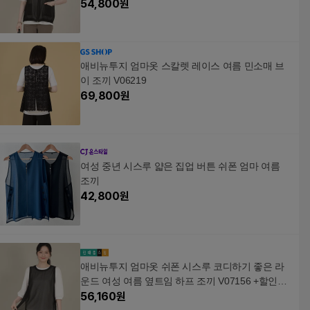
54,800
원
애비뉴투지 엄마옷 스칼렛 레이스 여름 민소매 브
이 조끼 V06219
69,800
원
여성 중년 시스루 얇은 집업 버튼 쉬폰 엄마 여름
조끼
42,800
원
애비뉴투지 엄마옷 쉬폰 시스루 코디하기 좋은 라
운드 여성 여름 옆트임 하프 조끼 V07156 +할인쿠
폰
56,160
원