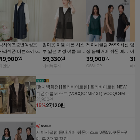
빅사이즈중년여성옷
엄마옷 아델 쉬폰 시스
제이시글램 26SS 최신
엄마
카라쉬폰 버튼조끼 66-
루 얇은 여성 여름 브이
상 몸매커버 쉬폰 베스
이 
130 엄마 시폰
단추 오픈 주머니 롱 조
트 3종 TV상품
여름 
49,900
원
59,330
원
39,900
원
38,
끼 V06543
08
와인맘
애비뉴투지
GSSHOP
애비
[현대백화점] [올리비아로렌] 올리비아로렌 NEW.
쉬폰주름 베스트 (VOCQC4M5131) VOCQC4M51
31,900원
31
15
%
27,120
원
제이시글램 몸매커버 쉬폰베스트 3종5%쿠폰+구
매 후 3천원 적립