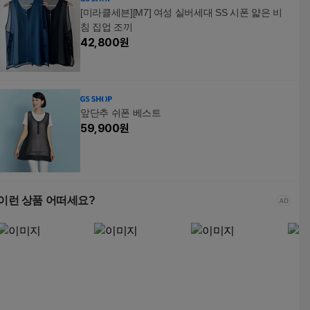
[미라클세븐][M7] 여성 실버세대 SS 시폰 얇은 비
침 집업 조끼
42,800
원
앞단추 쉬폰 베스트
59,900
원
이런 상품 어떠세요?