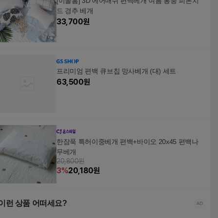
[이솔홈] 3D 에어매쉬 편백베개 여름 통풍 피톤치
드 경추 베개
33,700
원
프리미엄 편백 큐브칩 망사베개 (대) 세트
63,500
원
한잠푹 특허이중베개 편백+바이오 20x45 편백나
무베개
20,800원
3
%
20,180
원
이런 상품 어떠세요?