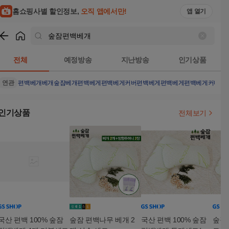
홈쇼핑사별 할인정보,
오직 앱에서만!
앱 열기
쇼핑
숲잠편백베개
검색결과
전체
예정방송
지난방송
인기상품
연관
편백베개
베개
숲잠베개
편백베게
편백베게커버
편백베게
편백베게
편백베게커버
편
인기상품
전체보기
국산 편백 100% 숲잠
숲잠 편백나무 베개 2
국산 편백 100% 숲잠
숲잠