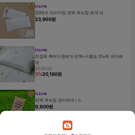
3D매쉬 프리미엄 편백 큐브칩 베개 대
23,900
원
한잠푹 특허이중베개 편백+구름솜 20x45 유아베
개
20,800원
3
%
20,180
원
편백 큐브칩 망사베개 / 소
9,900
원