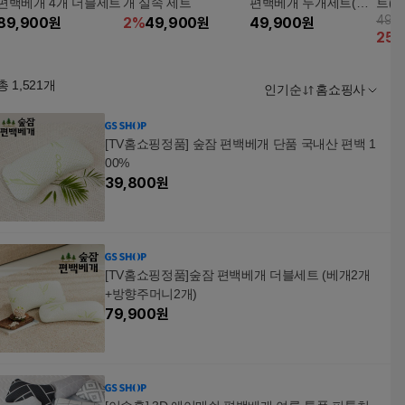
편백베개 4개 더블세트
개 실속 세트
편백베개 두개세트(베
트(
49,
89,900
원
2
%
49,900
원
개2개+방향주머니2개)
49,900
원
니2개
25
총
1,521
개
인기순
홈쇼핑사
[TV홈쇼핑정품] 숲잠 편백베개 단품 국내산 편백 1
00%
39,800
원
[TV홈쇼핑정품]숲잠 편백베개 더블세트 (베개2개
+방향주머니2개)
79,900
원