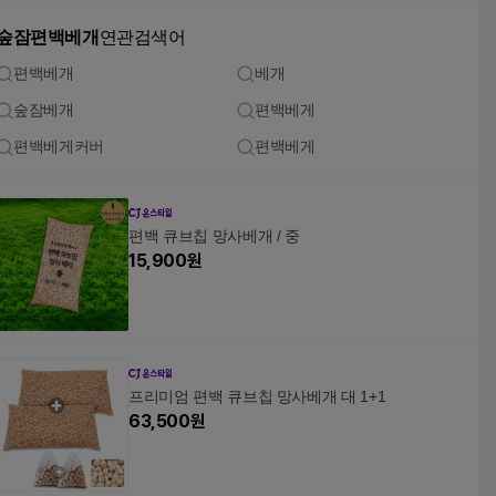
숲잠편백베개
연관검색어
편백베개
베개
숲잠베개
편백베게
편백베게커버
편백베게
편백 큐브칩 망사베개 / 중
15,900
원
프리미엄 편백 큐브칩 망사베개 대 1+1
63,500
원