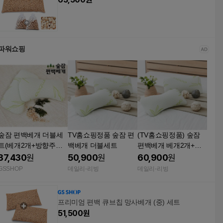
파워쇼핑
숲잠 편백베개 더블세
TV홈쇼핑정품 숲잠 편
(TV홈쇼핑정품) 숲잠
트(베개2개+방향주머
백베개 더블세트
편백베개 베개2개+뱀
니2개) TV상품
부겉커버2개+방향주머
37,430
원
50,900
원
60,900
원
니2개
GSSHOP
데일리-리빙
데일리-리빙
프리미엄 편백 큐브칩 망사베개 (중) 세트
51,500
원