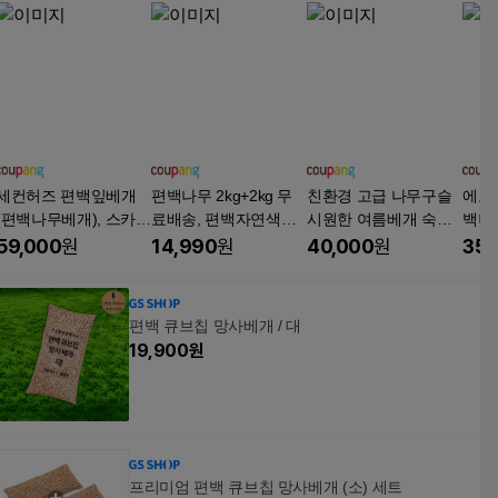
세컨허즈 편백잎베개
편백나무 2kg+2kg 무
친환경 고급 나무구슬
에코
(편백나무베개), 스카이
료배송, 편백자연색상,
시원한 여름베개 숙면
백나
블루, 1개
1개
구슬베개, 1개
프 사
59,000
원
14,990
원
40,000
원
35,
백나무
~8m
편백 큐브칩 망사베개 / 대
19,900
원
프리미엄 편백 큐브칩 망사베개 (소) 세트