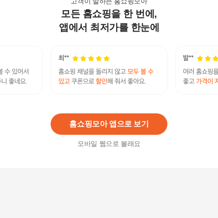
고객이 말하는 홈쇼핑모아
모든 홈쇼핑을 한 번에,
프리미엄 편백 나노초미니칩 자수 경추베개 대
37,900
원
앱에서 최저가를 한눈에
망사베개커버-미니중
3,900
원
홈쇼핑모아 앱으로 보기
모바일 웹으로 볼래요
프리미엄 편백 큐브칩 자수 경추베개 대
28,900
원