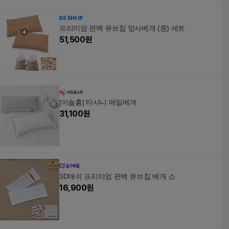
프리미엄 편백 큐브칩 망사베개 (중) 세트
51,500
원
[이솔홈] 타샤니 메밀베개
31,100
원
3D매쉬 프리미엄 편백 큐브칩 베개 소
16,900
원