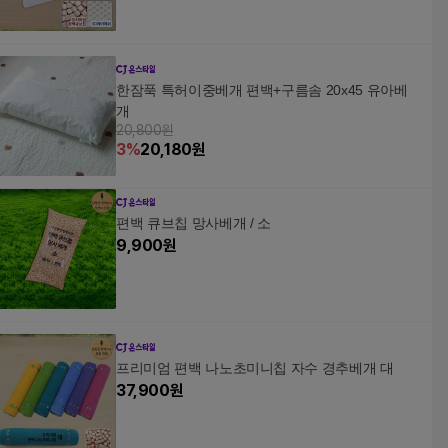
한잠푹 특허이중베개 편백+구름솜 20x45 유아베
개
20,800원
3
%
20,180
원
편백 큐브칩 망사베개 / 소
9,900
원
프리미엄 편백 나노초미니칩 자수 경추베개 대
37,900
원