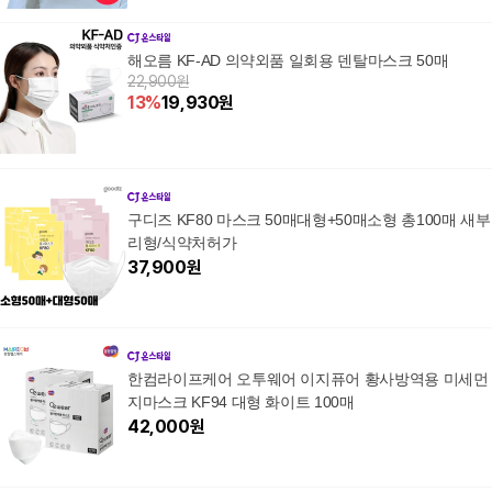
해오름 KF-AD 의약외품 일회용 덴탈마스크 50매
22,900원
13
%
19,930
원
구디즈 KF80 마스크 50매대형+50매소형 총100매 새부
리형/식약처허가
37,900
원
한컴라이프케어 오투웨어 이지퓨어 황사방역용 미세먼
지마스크 KF94 대형 화이트 100매
42,000
원