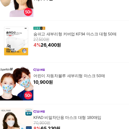
숨쉬고 새부리형 커버업 KF94 마스크 대형 50매
27,500원
4
%
26,400
원
어린이 자동차블루 새부리형 마스크 50매
10,900
원
KFAD 비말차단용 마스크 대형 180매입
70,900원
8
%
65,230
원