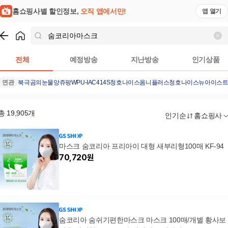
홈쇼핑사별 할인정보,
오직 앱에서만!
앱 열기
쇼핑
숨코리아마스크
검색결과
전체
예정방송
지난방송
인기상품
연관
북극곰의눈물
앙쥬팡
WPU-IAC414S
청호나이스옴니플러스
청호나이스뉴아이스
총
19,905
개
인기순
홈쇼핑사
마스크 숨코리아 프리아이 대형 새부리형100매 KF-94
70,720
원
숨코리아 숨쉬기편한마스크 마스크 100매/개별 황사보