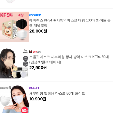
에버렉스 KF94 황사방역마스크 대형 100매 화이트,블
랙 개별포장
28,000
원
소울핏마스크 새부리형 황사 방역 마스크 KF94 50매
(검정색/흰색/베이지)
22,900
원
새부리형 일회용 마스크 50매 화이트
10,900
원