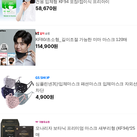
건용 입체형 KF94 포장/접이식 프리아이
58,670
원
KF80/초소형_길이조절 가능한 미마 마스크 120매
114,900
원
심플린넨3단입체마스크 패션마스크 입체마스크 자외
차단
4,900
원
모나리자 보타닉 프리미엄 마스크 새부리형 (KF94)*25
매