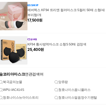
에버렉스 KF94 트리엔 컬러마스크 5컬러 50매 소형/새
부리형/개
17,500
원
KF94 황사방역마스크 소형S 50매 검정색
25,400
원
숨코리아마스크
연관검색어
북극곰의눈물
앙쥬팡
WPU-IAC414S
청호나이스옴니플러스
청호나이스뉴아이스트리
청호나이스얼음정수기렌탈