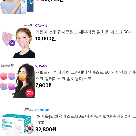
어린이 스윗유니콘핑크 새부리형 일회용 마스크 50매
10,900
원
개별포장 슈퍼리치 그라데이션마스크 50매 레인보우마
스크 컬러마스크 일회용마스크
7,900
원
[깨비몰]일회용마스크MB필터인증/비말차단/국산화이
200매
32,800
원