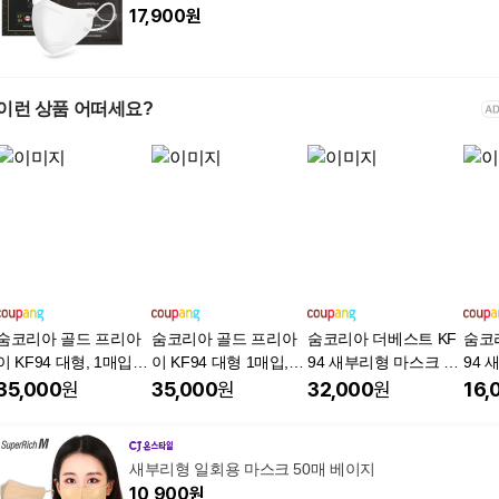
17,900
원
이런 상품 어떠세요?
숨코리아 골드 프리아
숨코리아 골드 프리아
숨코리아 더베스트 KF
숨코
이 KF94 대형, 1매입, 1
이 KF94 대형 1매입, 1
94 새부리형 마스크 대
94 
00개, 화이트
개입, 100개, 블랙
형, 개별포장 국내산, 1
형, 
35,000
원
35,000
원
32,000
원
16,
매입, 100개, 흰색
매입,
새부리형 일회용 마스크 50매 베이지
10,900
원