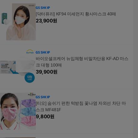
[닥터퓨리] KF94 미세먼지 황사마스크 40매
23,900
원
바이오셀프케어 뉴입체형 비말차단용 KF-AD 마스
크 대형 100매
39,900
원
[티오] 숨쉬기 편한 턱받침 꽃나염 자외선 차단 마
스크 MF481F
9,800
원