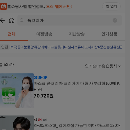
홈쇼핑사별 할인정보,
오직 앱에서만!
앱 열기
쇼핑
숨코리아
검색결과
전체
예정방송
지난방송
인기상품
연관
북극곰의눈물
앙쥬팡
라삐아프샬롯에디션
지스튜디오나시탑4종
신봉선유산균
더
총
533
개
인기순
홈쇼핑사
마스크 숨코리아 프리아이 대형 새부리형100매 K
F-94
70,720
원
KF80/초소형_길이조절 가능한 미마 마스크 120매