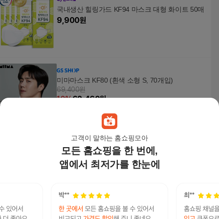
국내생산 힐링가드 KF94 마스크 대형 화이트 50매
9,900
원
미마마스크 KF80 (흰색 소형 S, 70개입)
69,400원
10
%
62,460
원
고객이 말하는 홈쇼핑모아
모든 홈쇼핑을 한 번에,
2D새부리형 KF94마스크 굿매너컬러 중형 100매
베이지
앱에서 최저가를 한눈에
45,000
원