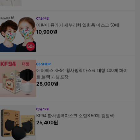
어린이 쥬라기 새부리형 일회용 마스크 50매
10,900
원
에버렉스 KF94 황사방역마스크 대형 100매 화이
트,블랙 개별포장
28,000
원
KF94 황사방역마스크 소형S 50매 검정색
25,400
원