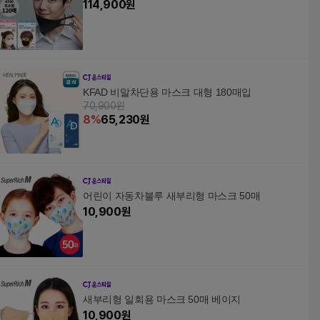
114,900
원
KFAD 비말차단용 마스크 대형 180매입
70,900원
8
%
65,230
원
어린이 자동차블루 새부리형 마스크 50매
10,900
원
새부리형 일회용 마스크 50매 베이지
10,900
원