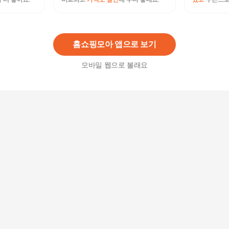
모나리자 보타닉 프리미엄 마스크 그레이 새부리
형 (KF94)*25매
17,900
원
홈쇼핑모아 앱으로 보기
모바일 웹으로 볼래요
모나리자 보타닉 프리미엄 마스크 새부리형 (KF9
4)*25매
17,900
원
에어데이즈 KF94 블랙 새부리형 보건용 마스크 대
형 30매입
16,800
원
미마마스크 KF94 (검정 소형 S, 70개입)