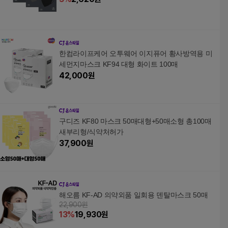
한컴라이프케어 오투웨어 이지퓨어 황사방역용 미
세먼지마스크 KF94 대형 화이트 100매
42,000
원
구디즈 KF80 마스크 50매대형+50매소형 총100매
새부리형/식약처허가
37,900
원
해오름 KF-AD 의약외품 일회용 덴탈마스크 50매
22,900원
13
%
19,930
원