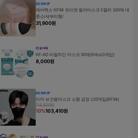
에버렉스 KF94 트리엔 컬러마스크 5컬러 100매 대
중소/새부리형/
31,900
원
KF-AD 비말차단 마스크 50매(5매x10개입)
8,000
원
미마 보건용마스크 소형 검정 120개입(KF94)
114,900원
10
%
103,410
원