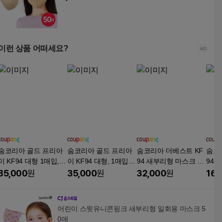
이런 상품 어떠세요?
숨코리아 골드 프리아
숨코리아 골드 프리아
숨코리아 더베스트 KF
숨코
이 KF94 대형 1매입, 1
이 KF94 대형, 1매입, 1
94 새부리형 마스크 대
94 
개입, 100개, 블랙
00개, 화이트
형, 개별포장 국내산, 1
형, 
35,000
원
35,000
원
32,000
원
16,
매입, 100개, 흰색
매입,
어린이 스윗유니콘핑크 새부리형 일회용 마스크 5
0매