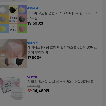
[KF94] 고품질 편한 마스크 50매 - 대중소 3사이즈
/ 7색상
19,500
원
에버렉스 KF94 트리엔 컬러마스크 5컬러 50매 소
형/새부리형/개
17,500
원
일회용 김서림 방지 마스크 50매 소형어린이용
14,900원
3
%
14,460
원