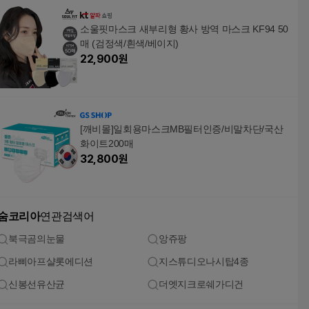
소울핏마스크 새부리형 황사 방역 마스크 KF94 50
매 (검정색/흰색/베이지)
22,900
원
[깨비몰]일회용마스크MB필터인증/비말차단/국산
화이트200매
32,800
원
숨코리아
연관검색어
북극곰의눈물
앙쥬팡
라삐아프샬롯에디션
지스튜디오나시탑4종
신봉선유산균
더엣지크로쉐가디건