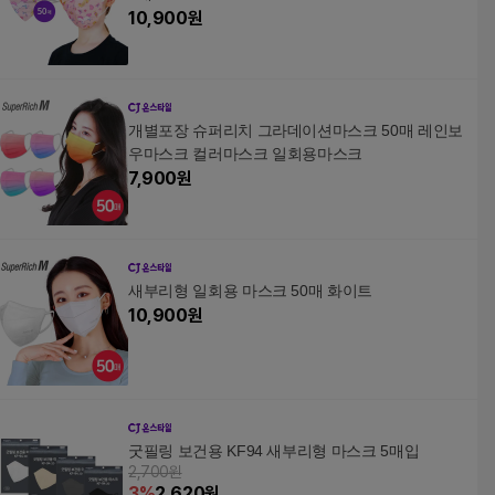
10,900
원
개별포장 슈퍼리치 그라데이션마스크 50매 레인보
우마스크 컬러마스크 일회용마스크
7,900
원
새부리형 일회용 마스크 50매 화이트
10,900
원
굿필링 보건용 KF94 새부리형 마스크 5매입
2,700원
3
%
2,620
원