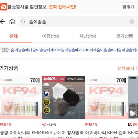
홈쇼핑사별 할인정보,
오직 앱에서만!
앱 열기
쇼핑
숨이솔솔
검색결과
전체
예정방송
지난방송
인기상품
연관
숨이솔솔베개
숨이솔솔베개커버
숨이솔솔베개커버
베개
숨이솔솔베개
숨이솔솔베개
인기상품
전체보기
[중형]아이바나리 KF94
KF94 뉴에어 황사방역
아이바나리 KF94 컬러
KF8