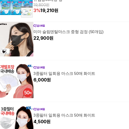
19,800원
3
%
19,210
원
미마 슬림덴탈마스크 중형 검정 (50개입)
22,900
원
3중필터 일회용 마스크 50매 화이트
6,000
원
3중필터 일회용 마스크 50매 화이트
4,500
원