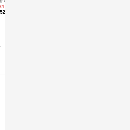
한 미마 보건용 마
단용 마스크 소형 180
형 100매 블랙/그레이/
형 검정 9
용가
59,900원
앱전용가
62,700원
앱전용가
8
60매
매입
70,900
원
화이트] KF94 황사 방
52,110
원
25
%
47,050
원
19
%
71,
역 마스크
차