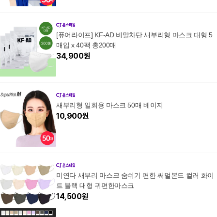
[퓨어라이프] KF-AD 비말차단 새부리형 마스크 대형 5
매입 x 40팩 총200매
34,900
원
새부리형 일회용 마스크 50매 베이지
10,900
원
미연다 새부리 마스크 숨쉬기 편한 써멀본드 컬러 화이
트 블랙 대형 귀편한마스크
14,500
원