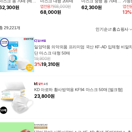
마스크 총 70매 (베이
마스크 대형 200매
마스크 중형 총 70매
가능
앱전용가
68,000원
앱전
지/핑크/그레이/블랙)
62,300
원
(베이지/핑크/그레이/블
62,300
원
스크 
68,000
원
13
%
랙 선택)
총
29,221
개
인기순
홈쇼핑사
일양약품 의약외품 프리미엄 국산 KF-AD 입체형 비말
단 마스크 대형 50매
19,900원
3
%
19,310
원
KD 아로하 황사방역용 KF94 마스크 50매 [벌크형]
23,800
원