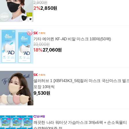
2,900원
2
%
2,850
원
기타 에어퀸 KF-AD 비말 마스크 100매(50팩)
33,000원
18
%
27,060
원
셀러허브 1 [XBFI43K3_56]컬러 마스크 국산마스크 벌
포장 10매씩
9,530
원
깨끗한 나라 워터샷 가습마스크 3매x6팩 + 손소독물티
슈캡형60매증 정