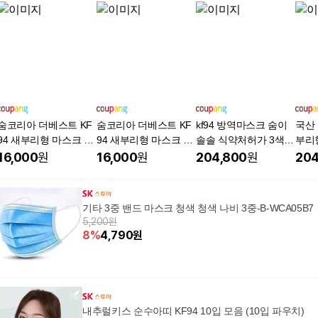
숨코리아 더베스트 KF
숨코리아 더베스트 KF
kf94 방역마스크 숨이
국산 
94 새부리형 마스크 대
94 새부리형 마스크 대
솔솔 식약처허가 3색
부리형
형, 개별포장 국내산, 1
형, 개별포장 국내산, 1
마스크 대형
대형
16,000
원
16,000
원
204,800
원
204
매입, 50개, 흰색
매입, 50개, 블랙
기타 3중 밴드 마스크 청색 청색 나비 3중-B-WCA05B7
5,200원
8
%
4,790
원
내추럴키스 순수아띠 KF94 10입 모음 (10입 파우치)