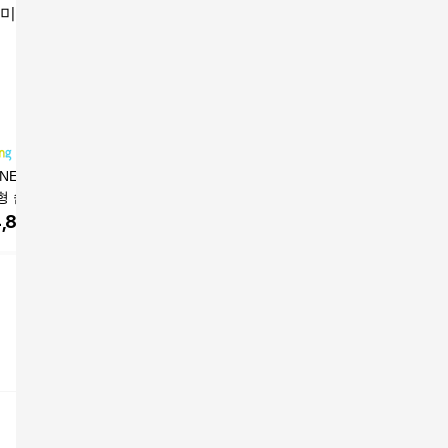
NEW 프리미엄 새
잠이솔솔 증기아이마
코솔솔 코찜질팩 3종충
잠이솔솔
 숨이솔솔 KF94
스크 무향 눈찜질 온열
진재 편백 노즈워머 온
스크 쟈스
안대 스팀 아이마스크
찜질
온열안대 
,800
원
8,000
원
31,900
원
31,800
스크