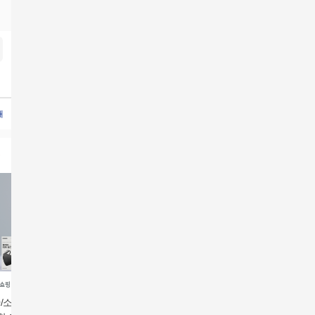
커버SET
숨이솔솔베개커버SET
숨이솔솔베개커버SET
숨이솔솔베개
0/소형_길이조절
힐메이드 KFAD 비말차
크린조이 (최저가) [대
미마 보건