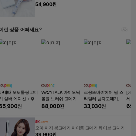
54,900
원
이런 상품 어떠세요?
바네따 오토롤링 고데
WAVYTALK 아이오닉
르꽁뜨바이헤어 펌 스
[에코
기 실버 에디션 + 추가
볼륨 브러쉬 고데기 블
타일러 남자고데기, 블
세라
롤 2개, MND-2001
로우아웃 Thermal Bru
랙, SSK-009HI
고데
65,900
원
88,000
원
33,030
원
69,
sh, 206, 206
함), 
트퍼
오아 이지 봉고데기 아이롱 고데기 웨이브 고대기
39,900
원