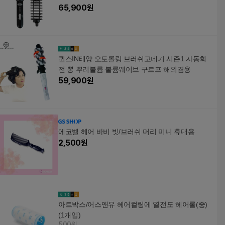
65,900
원
퀸스IN태양 오토롤링 브러쉬고데기 시즌1 자동회
전 뽕 뿌리볼륨 볼륨웨이브 구르프 해외겸용
59,900
원
에코벨 헤어 바비 빗/브러쉬 머리 미니 휴대용
2,500
원
아트박스/어스앤유 헤어컬링에 열전도 헤어롤(중)
(1개입)
500원