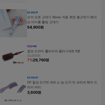
오아 오토 고데기 36mm 자동 회전 봉고데기 웨이
브 아이롱 롤링 고대기
54,900
원
점보 드라이 롤브러쉬 클리너세트 8호
32,000원
7
%
29,760
원
DF 칠성 도끼빗 A16 소 1p 도끼 빗 브러쉬 헤어 드
라이 머리
3,600
원