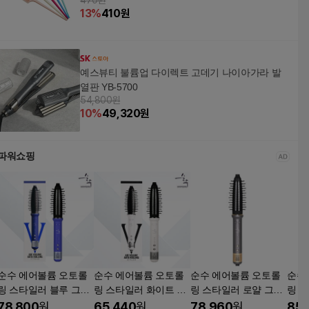
470원
13
%
410
원
예스뷰티 불륨업 다이렉트 고데기 나이아가라 발
열판 YB-5700
54,800원
10
%
49,320
원
파워쇼핑
순수 에어볼륨 오토롤
순수 에어볼륨 오토롤
순수 에어볼륨 오토롤
순수
링 스타일러 블루 그레
링 스타일러 화이트 wb
링 스타일러 로얄 그레
링 
이 wb-ssa-v4
-ssa-v1
이 wb-ssa-v2
크 
78,800
원
65,440
원
78,960
원
85,