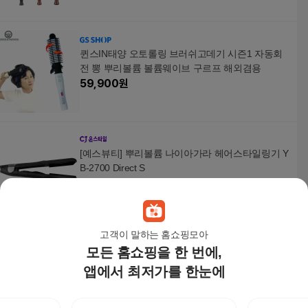
퀸스IN태양 오토롤링 브러쉬고데기 시즌1 자동회
전 뽕 뿌리볼륨 볼륨웨이브 구르프 해외겸용
59,900
원
[예스뷰티] 뿌리볼륨 나이아가라 헤어스타일링기 Y
B-2700 Direct S
68,000
원
고객이 말하는 홈쇼핑모아
모든 홈쇼핑을 한 번에,
뉴 셀프볼륨집게 헤어롤
2,300
원
앱에서 최저가를 한눈에