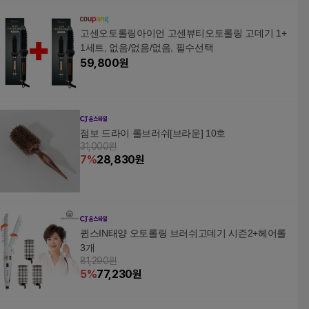
고센오토롤링아이언 고센뷰티오토롤링 고데기 1+
1세트, 없음/없음/없음, 필수선택
59,800
원
점보 드라이 롤브러쉬[브라운] 10호
31,000원
7
%
28,830
원
퀸스IN태양 오토롤링 브러쉬고데기 시즌2+헤어롤
3개
81,290원
5
%
77,230
원