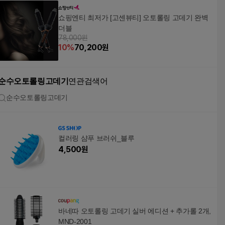
쇼핑엔티 최저가 [고센뷰티] 오토롤링 고데기 완벽
더블
78,000원
10
%
70,200
원
순수오토롤링고데기
연관검색어
순수오토롤링고데기
컬러링 샴푸 브러쉬_블루
4,500
원
바네따 오토롤링 고데기 실버 에디션 + 추가롤 2개,
MND-2001