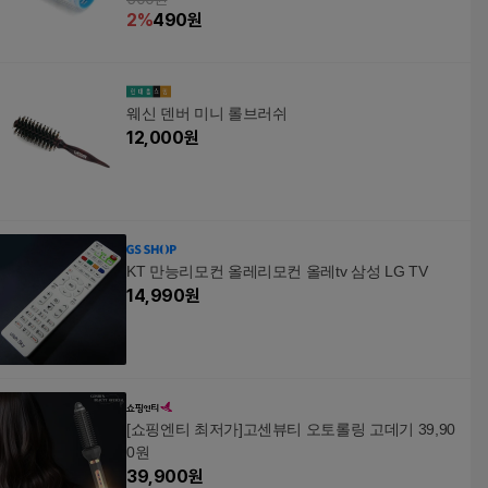
2
%
490
원
웨신 덴버 미니 롤브러쉬
12,000
원
KT 만능리모컨 올레리모컨 올레tv 삼성 LG TV
14,990
원
[쇼핑엔티 최저가]고센뷰티 오토롤링 고데기 39,90
0원
39,900
원