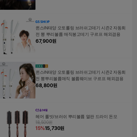
퀸스IN태양 오토롤링 브러쉬고데기 시즌2 자동회
전 뽕 뿌리볼륨 매직봉고데기 구르프 해외겸용
67,900
원
퀸스IN태양 오토롤링 브러쉬고데기 시즌2 자동회
전 뽕뿌리볼륨매직 볼륨웨이브 구르프 해외겸용
68,800
원
헤어 롤빗/브러쉬 뿌리볼륨 열판 드라이 돈모
18,500원
15
%
15,730
원