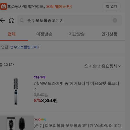
홈쇼핑사별 할인정보,
오직 앱에서만!
앱 열기
쇼핑
순수오토롤링고데기
검색결과
전체
예정방송
지난방송
인기상품
연관
순수오토롤링고데기
총
131
개
인기순
홈쇼핑사
7-5MW 드라이빗 중 헤어브러쉬 미용실빗 롤브러
쉬
3,640원
8
%
3,350
원
[순수] 회오리볼륨 오토롤링고데기 V스타일러 고데