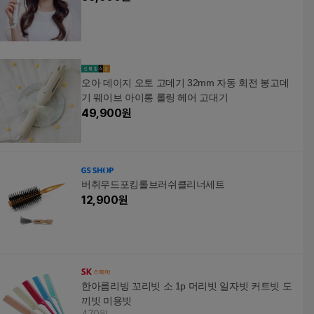
오아 데이지 오토 고데기 32mm 자동 회전 봉고데
기 웨이브 아이롱 롤링 헤어 고대기
49,900
원
버취우드포킹롤브러쉬클리너세트
12,900
원
한아름리빙 꼬리빗 소 1p 머리빗 일자빗 커트빗 도
끼빗 미용빗