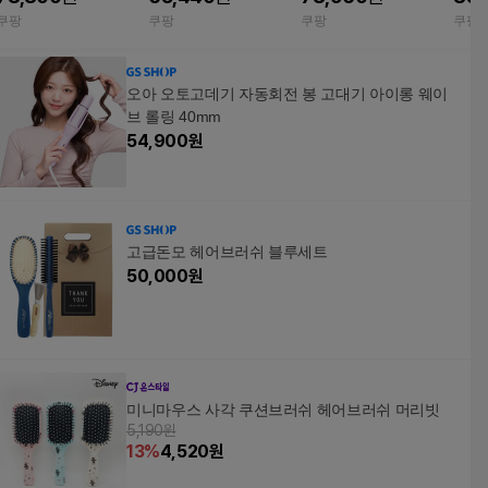
쿠팡
쿠팡
쿠팡
쿠팡
오아 오토고데기 자동회전 봉 고대기 아이롱 웨이
브 롤링 40mm
54,900
원
고급돈모 헤어브러쉬 블루세트
50,000
원
미니마우스 사각 쿠션브러쉬 헤어브러쉬 머리빗
5,190원
13
%
4,520
원