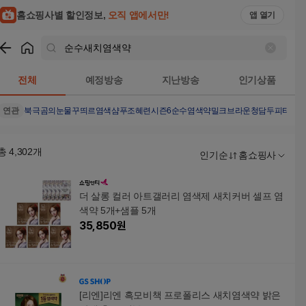
홈쇼핑사별 할인정보,
오직 앱에서만!
앱 열기
쇼핑
순수새치염색약
검색결과
전체
예정방송
지난방송
인기상품
연관
북극곰의눈물
꾸띄르염색샴푸조혜련시즌6
순수염색약밀크브라운
청담두피타투
총
4,302
개
인기순
홈쇼핑사
더 살롱 컬러 아트갤러리 염색제 새치커버 셀프 염
색약 5개+샘플 5개
35,850
원
[리엔]리엔 흑모비책 프로폴리스 새치염색약 밝은