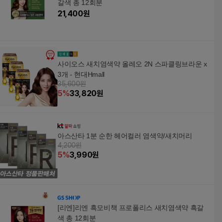
갈색 총 12회분
21,400
원
사이오스 새치염색약 올레오 2N 스파클링브라운 x
3개 - 현대Hmall
35,600원
5
%
33,820
원
아스산타 1분 순한 헤어컬러 염색약/새치머리
4,200원
5
%
3,990
원
[리엔]리엔 흑모비책 프로폴리스 새치염색약 흑갈
색 총 12회분