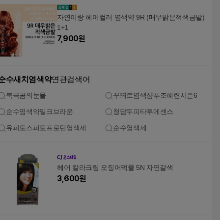
자연이랑 헤어컬러 염색약 9R (매우밝은적색금발)
1+1
7,900
원
순수새치염색약
연관검색어
북극곰의눈물
꾸띄르염색샴푸조혜련시즌6
순수염색약밀크브라운
청담두피타투에센스
유피토스피토프로틴염색제
순수염색제
헤어 칼라크림 오징어먹물 5N 자연갈색
3,600
원