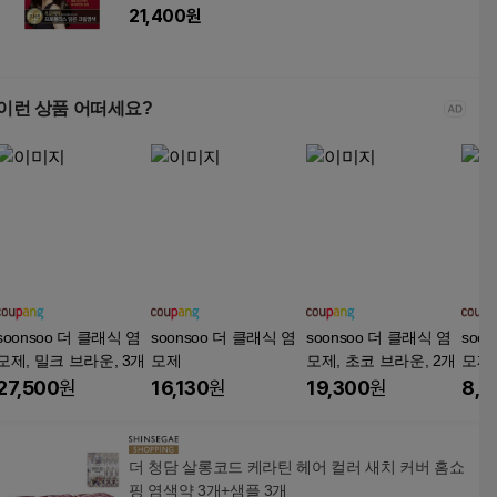
21,400
원
이런 상품 어떠세요?
soonsoo 더 클래식 염
soonsoo 더 클래식 염
soonsoo 더 클래식 염
soo
모제, 밀크 브라운, 3개
모제
모제, 초코 브라운, 2개
모제
27,500
원
16,130
원
19,300
원
8,5
더 청담 살롱코드 케라틴 헤어 컬러 새치 커버 홈쇼
핑 염색약 3개+샘플 3개