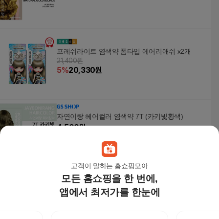
프레쉬라이트 염색약 폼타입 에어리애쉬 x2개
21,400원
5
%
20,330
원
자연이랑 헤어컬러 염색약 7T (카키빛황색)
4,500
원
고객이 말하는 홈쇼핑모아
모든 홈쇼핑을 한 번에,
사이오스 리페어 트리트먼트 680ml x3개
앱에서 최저가를 한눈에
33,400원
5
%
31,730
원