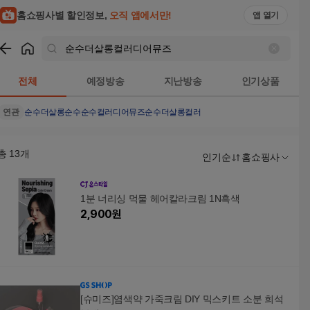
홈쇼핑사별 할인정보,
오직 앱에서만!
앱 열기
쇼핑
순수더살롱컬러디어뮤즈
검색결과
전체
예정방송
지난방송
인기상품
연관
순수더살롱
순수
순수컬러디어뮤즈
순수더살롱컬러
총
13
개
인기순
홈쇼핑사
1분 너리싱 먹물 헤어칼라크림 1N흑색
2,900
원
[슈미즈]염색약 가죽크림 DIY 믹스키트 소분 희석