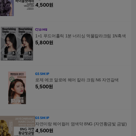
4,500
원
1+1 푸드어홀릭 1분 너리싱 먹물칼라크림 1N흑색
5,800
원
로제 에코 알로에 헤어 칼라 크림 N6 자연갈색
5,500
원
자연이랑 헤어컬러 염색약 8NG (자연황금빛 금발)
4,500
원