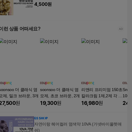
4,500
원
이런 상품 어떠세요?
soonsoo 더 클래식 염
soonsoo 더 클래식 염
리앤리 프리미엄 150초
Sn
모제, 밀크 브라운, 3개
모제, 초코 브라운, 2개
칼라크림 1제,2제 각 5
100
00g/초스피드칼라크림,
치커
27,500
원
19,300
원
16,980
원
24,
다크브라운(진한갈색),
염색약
1개
자연이랑 헤어컬러 염색약 10VA (가넷바이올렛애
쉬)