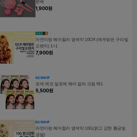
분배
1,900
원
자연이랑 헤어컬러 염색약 10CR (매우밝은 구리빛
오렌지) 1+1
7,900
원
로제 에코 알로에 헤어 칼라 크림 택1
5,500
원
자연이랑 헤어컬러 염색약 10G(밝고 강한 황금빛
금발)