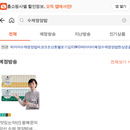
홈쇼핑사별 할인정보,
오직 앱에서만!
앱 열기
쇼핑
수제영양밥
검색결과
전체
예정방송
지난방송
인기상품
연관
빅마마수제영양밥
피코크조선호텔포기김치8KG
빅마마이혜정수제영양밥
한상궁겉
예정방송
전체보기
[맛있는약선] 왕혜문의
약선 수제 영양밥세트