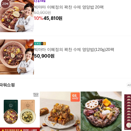
빅마마 이혜정의 꽉찬 수제 영양밥 20팩
50,900원
10
%
45,810
원
빅마마 이혜정의 꽉찬 수제 영양밥(120g)20팩
50,900
원
파워쇼핑