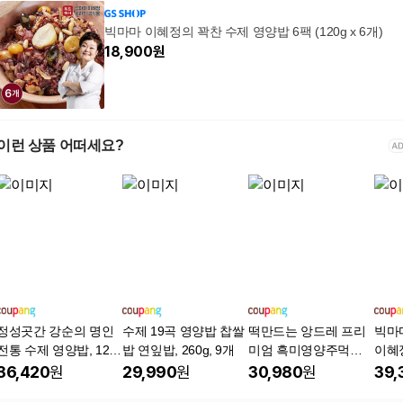
빅마마 이혜정의 꽉찬 수제 영양밥 6팩 (120g x 6개)
18,900
원
이런 상품 어떠세요?
정성곳간 강순의 명인
수제 19곡 영양밥 찹쌀
떡만드는 앙드레 프리
빅마
전통 수제 영양밥, 12
밥 연잎밥, 260g, 9개
미엄 흑미영양주먹밥,
이혜
개, 120g
30개, 80g
20g
36,420
원
29,990
원
30,980
원
39,