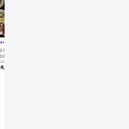
정의 꽉찬 수제영
빅마마 이혜정의 꽉찬
빅마마 이혜정의 꽉찬
강순의 수
10팩 + 전복 바다
수제 영양밥 10팩 + 전
수제영양밥 10팩+전복
팩(140g/
900원
앱전용가
59,900원
 10팩
복 바다 영양밥 10팩
바다영양밥 10팩(120g/
59,900
원
49,900
58,900
원
15
%
50,920
원
팩)