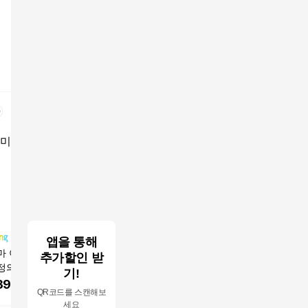
앱을 통해
마 이혜정 빅마마
CJ솥반 6종세트(뿌리
전통 수제영양밥 120g
빅마마 이
추가할인 받
정의수제 영양밥 1
채소영양밥+버섯영양
x10팩, 수제나물밥 120
수제 영양밥
기!
밥+꿀약밥+흑미밤찰밥
gx10팩
복 바다 
390
원
31,800
원
41,900
원
47,920
QR코드를 스캔해보
+소고기우엉영양밥+전
(개당 120
세요