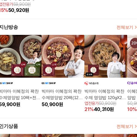
앱전용가
59,900원
22팩
15
%
50,920
원
지난방송
전체보기
빅마마 이혜정의 꽉찬
빅마마 이혜정의 꽉찬
빅마마 이혜정의 꽉찬
이혜
수제영양밥 10팩+전복
수제영양밥 20팩(120g/
수제 영양밥 120gX20
양밥 
앱전용가
50,900원
50,
바다영양밥 10팩(120g/
59,900
원
팩)
50,900
원
팩5%쿠폰+구매 후 3천
21
%
40,310
원
10
%
팩)
원 적립
인기상품
전체보기