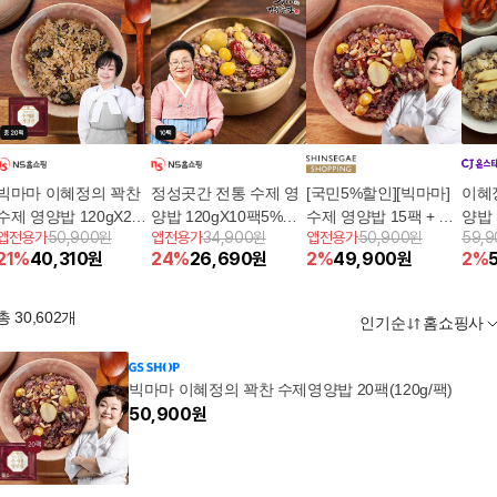
빅마마 이혜정의 꽉찬
정성곳간 전통 수제 영
[국민5%할인][빅마마]
이혜
수제 영양밥 120gX20
양밥 120gX10팩5%쿠
수제 영양밥 15팩 + 수
양밥 
앱전용가
50,900원
앱전용가
34,900원
앱전용가
50,900원
59,
팩5%쿠폰+구매 후 3천
폰+구매 후 3천원 적립
제 오곡밥 5팩
영양밥
21
%
40,310
원
24
%
26,690
원
2
%
49,900
원
2
%
원 적립
총
30,602
개
인기순
홈쇼핑사
빅마마 이혜정의 꽉찬 수제영양밥 20팩(120g/팩)
50,900
원