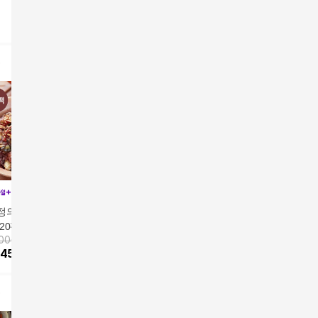
정의 꽉찬 수제 영
이혜정의 꽉찬 수제 영
이혜정의 꽉찬 수제영
정성곳간 
20팩
양밥20팩
양밥 10팩 + 전복 바다
양밥 120
900원
50,900원
59,900원
앱전용가
3
영양밥 10팩
폰+구매 
45,810
원
10
%
45,810
원
2
%
58,900
원
24
%
26