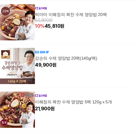
빅마마 이혜정의 꽉찬 수제 영양밥 20팩
50,900원
10
%
45,810
원
강순의 수제 영양밥 20팩(140g/팩)
49,900
원
이혜정의 꽉찬 수제 영양밥 5팩 120g x 5개
21,900
원