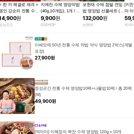
⭐ 한 끼 해결로 제격 ⭐
지예찬 수제 영양약밥
보현재 수제 찹쌀 연잎
[키
명인 강순의 전통 수제
(40g,10개입), 1개 / GS
밥 영양밥 선물세트 (3
마 
영양밥 + 나물밥 골라
단독 브랜드
세트 합포장 총 36개,
영양밥
14,900
원
9,900
원
132,000
원
59,
담기
개당 270g 이상)
다밥 
정성곳간
GSSHOP
보현재
빅마
이배모매 50년 전통 수제 약밥 약식 영양밥 2박스(개별
포장)
27,900
원
정성곳간 전통 수제 영양밥10팩+나물밥10팩 / 총 20팩
(M)
49,900
원
[빅마마] 이혜정의 꽉찬 수제 영양밥 120g x 10개