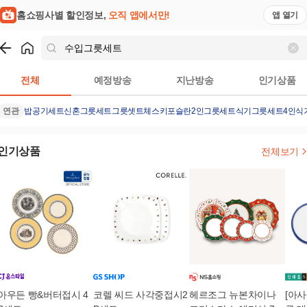
홈쇼핑사별 할인정보,
오직 앱에서만!
앱 열기
쇼핑
수입그릇세트
검색결과
전체
예정방송
지난방송
인기상품
연관
밥공기세트
신혼그릇세트
그릇셋트
체스키포슬란
2인그릇세트
식기
그릇세트4인
식
인기상품
전체보기
아우든 빵&버터접시 4
코렐 씨드 사각중접시2
헤르조그 뉴본차이나
[아