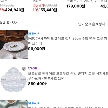
P세트
P세트
크리스마스 에디션 7종
루 대
447,200원
앱전용가
61,600원
세트(대접시 3P+중접
179,000
원
42,
5
%
424,840
원
10
%
55,440
원
시 2P+소접시 2P) 구매
후 3천원 적립
총
315,482
개
인기순
홈쇼핑사
[VBC까사] 까메오 샐러드 접시 23cm 수입 명품 그릇 카
페 브런치
96,000
원
보르달로 핀헤이로 포르투갈 수입 빈티지 그릇 식기세
루아노바 4인홈세트 18P
880,400
원