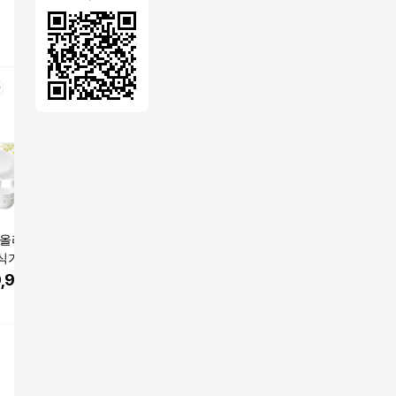
 올리브가든 6인
코렐 스타게이징 원형
아이다 로우 덴마크 수
포트메리
기 세트 28p 홈
접시세트 6p (소3+중2
입 그릇 홈 세트 17종,
든 4인조
 테이블웨어 그릇
+대1) 그릇 식기 홈세
4인세트(화이트+블랙),
B 15P 
,920
원
50,900
원
426,800
원
228,5
공기 대접 한식 수
트 신혼그릇 유리 수입
1세트
한식기 수
쿠팡
테이블코드
쿠팡
명품
주방용품 내열유리 가
블웨어
벼운 튼튼한 2인 4인 식
기세트 테이블웨어 데
일리 화이트 심플 모