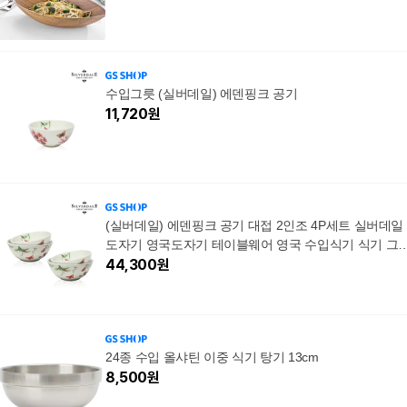
수입그릇 (실버데일) 에덴핑크 공기
11,720
원
(실버데일) 에덴핑크 공기 대접 2인조 4P세트 실버데일
도자기 영국도자기 테이블웨어 영국 수입식기 식기 그
수입그릇 silverdale
44,300
원
24종 수입 올샤틴 이중 식기 탕기 13cm
8,500
원