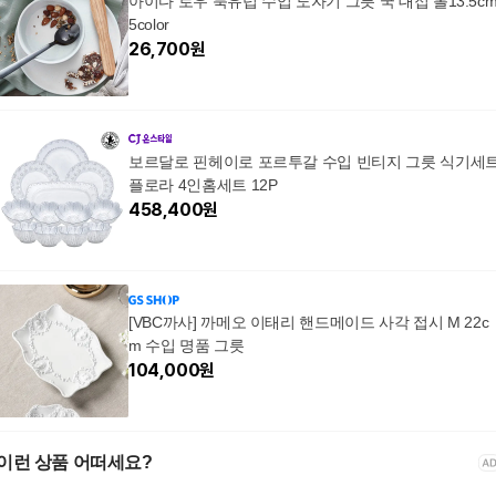
아이다 로우 북유럽 수입 도자기 그릇 국 대접 볼13.5c
5color
26,700
원
보르달로 핀헤이로 포르투갈 수입 빈티지 그릇 식기세
플로라 4인홈세트 12P
458,400
원
[VBC까사] 까메오 이태리 핸드메이드 사각 접시 M 22c
m 수입 명품 그릇
104,000
원
이런 상품 어떠세요?