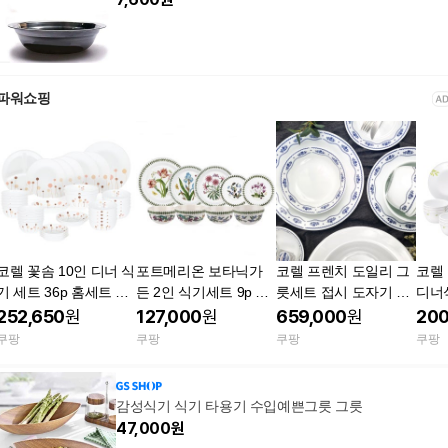
파워쇼핑
코렐 꽃솜 10인 디너 식
포트메리온 보타닉가
코렐 프렌치 도일리 그
코렐
기 세트 36p 홈세트 그
든 2인 식기세트 9p 한
릇세트 접시 도자기 유
디너식
릇 접시 공기 대접 한식
식기 세트 밥공기 국공
리 수입 식기 프렌치 도
세트
252,650
원
127,000
원
659,000
원
200
수입 명품 식기 내열유
기 대접시 수입 명품 그
일리 10인 42P 1개
접시 
쿠팡
쿠팡
쿠팡
쿠팡
리 가벼운 튼튼한 신혼
릇 선물세트 어버이날
입 
혼수 집들이 선물세트
선물 테이블웨어 키친
테이블웨어 플레이팅
감성식기 식기 타용기 수입예쁜그릇 그릇
47,000
원