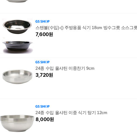
스텐볼(수입)-() 주방용품 식기 18cm 빙수그릇 소스그
7,600
원
24종 수입 올샤틴 이중찬기 9cm
3,720
원
24종 수입 올샤틴 이중 식기 탕기 12cm
8,000
원