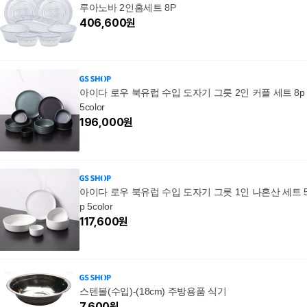
루아노바 2인홈세트 8P
406,600
원
아이다 로우 북유럽 수입 도자기 그릇 2인 커플 세트 8p
5color
196,000
원
아이다 로우 북유럽 수입 도자기 그릇 1인 나혼산 세트 
p 5color
117,600
원
스텐볼(수입)-(18cm) 주방용품 식기
7,600
원