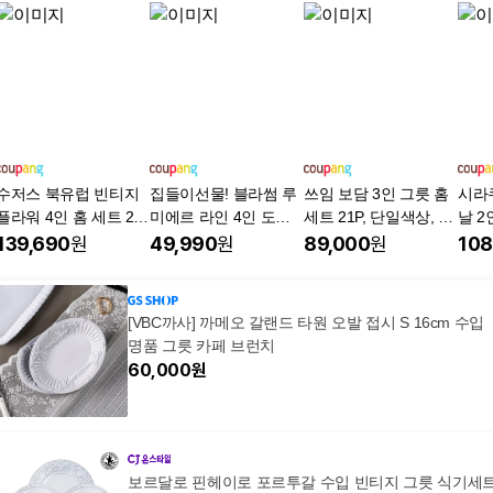
수저스 북유럽 빈티지
집들이선물! 블라썸 루
쓰임 보담 3인 그릇 홈
시라
플라워 4인 홈 세트 20
미에르 라인 4인 도자
세트 21P, 단일색상, 1
날 2
p, 아이보리, 1세트, 한
기 그릇 식기 홈세트 28
개, 21P
트, 
139,690
원
49,990
원
89,000
원
108
식기 8종
P, 1개
라인
[VBC까사] 까메오 갈랜드 타원 오발 접시 S 16cm 수입
명품 그릇 카페 브런치
60,000
원
보르달로 핀헤이로 포르투갈 수입 빈티지 그릇 식기세