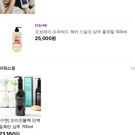
오브제아 슈퍼씨드 헤어 스칼프 샴푸 플로럴 500ml
25,000
원
파워쇼핑
[수앤] 오리진블랙 단백
질폭탄 샴푸 700ml
23,160
원