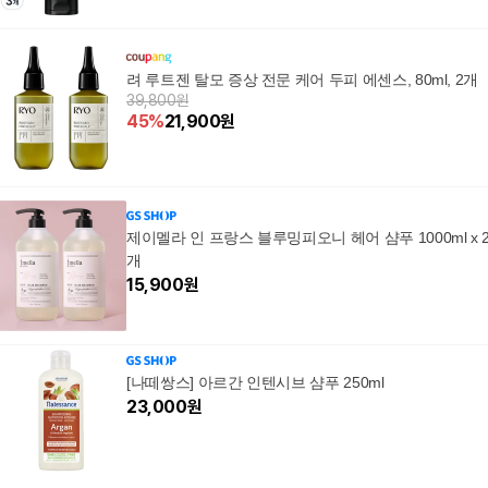
려 루트젠 탈모 증상 전문 케어 두피 에센스, 80ml, 2개
39,800원
45
%
21,900
원
제이멜라 인 프랑스 블루밍피오니 헤어 샴푸 1000ml x 
개
15,900
원
[나떼쌍스] 아르간 인텐시브 샴푸 250ml
23,000
원