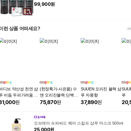
99,900
원
이런 상품 어떠세요?
바디브 약산성 천연 샴
(한정특가-사은품) 수
SUUEN 오리진 블랙 샴
SUU
푸 비듬 두피가려움 8
앤 오리진블랙 단백질
푸 자몽향
푸
2%감소 온가족 청소년
샴푸700mlx4 리얼 볼
31,000
원
75,870
원
37,890
원
20,
사춘기 초등학생 메종
륨샴푸 대용량
드팰리스향, 2개, 1L
오브제아 슈퍼씨드 헤어 스칼프 샴푸 머스크 500ml
25,000
원