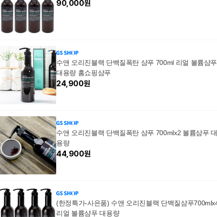
90,000
원
수앤 오리진블랙 단백질폭탄 샴푸 700ml 리얼 볼륨샴
대용량 홈쇼핑샴푸
24,900
원
수앤 오리진블랙 단백질폭탄 샴푸 700mlx2 볼륨샴푸 
용량
44,900
원
(한정특가-사은품) 수앤 오리진블랙 단백질샴푸700mlx
리얼 볼륨샴푸 대용량