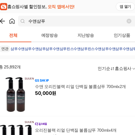
홈쇼핑사별 할인정보,
오직 앱에서만!
앱 열기
쇼핑
수앤샴푸
검색결과
전체
예정방송
지난방송
인기상품
연관
샴푸
수앤삼푸
수앤삼푸샴푸
수앤삼푸린스
수앤삼푸린스
수앤삼푸수앤샴푸
수앤삼
총
25,892
개
인기순
홈쇼핑사
수앤 오리진블랙 리얼 단백질 볼륨샴푸 700mlx2개
50,000
원
오리진블랙 리얼 단백질 볼륨샴푸 700mlx4개