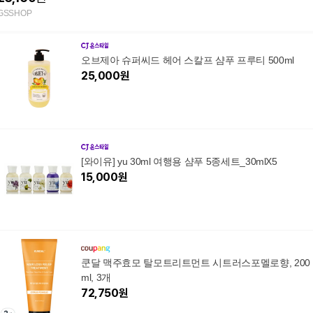
GSSHOP
오브제아 슈퍼씨드 헤어 스칼프 샴푸 프루티 500ml
25,000
원
[와이유] yu 30ml 여행용 샴푸 5종세트_30mlX5
15,000
원
쿤달 맥주효모 탈모트리트먼트 시트러스포멜로향, 200
ml, 3개
72,750
원