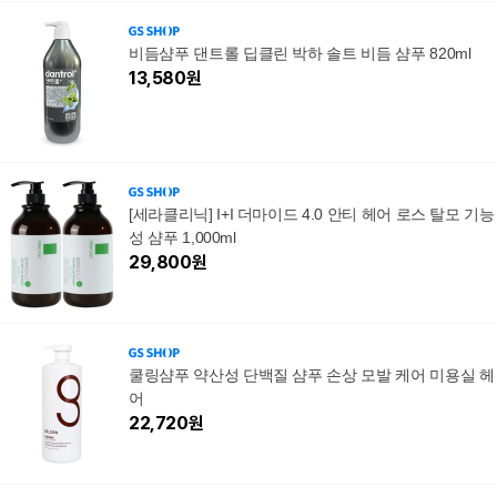
비듬샴푸 댄트롤 딥클린 박하 솔트 비듬 샴푸 820ml
13,580
원
[세라클리닉] I+I 더마이드 4.0 안티 헤어 로스 탈모 기능
성 샴푸 1,000ml
29,800
원
쿨링샴푸 약산성 단백질 샴푸 손상 모발 케어 미용실 헤
어
22,720
원