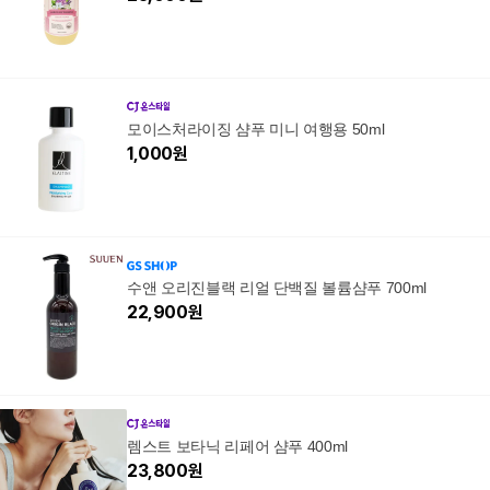
모이스처라이징 샴푸 미니 여행용 50ml
1,000
원
수앤 오리진블랙 리얼 단백질 볼륨샴푸 700ml
22,900
원
렘스트 보타닉 리페어 샴푸 400ml
23,800
원