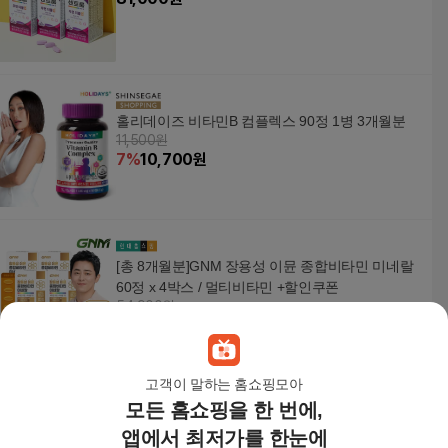
홀리데이즈 비타민B 컴플렉스 90정 1병 3개월분
11,500원
7
%
10,700
원
[총 8개월분]GNM 장용성 이뮨 종합비타민 미네랄
60정 x 4박스 / 멀티비타민 +할인쿠폰
54,900원
10
%
49,410
원
고객이 말하는 홈쇼핑모아
모든 홈쇼핑을 한 번에,
뉴트리디데이 프리미엄 비오틴 10000 90정 2병 선
물세트
앱에서 최저가를 한눈에