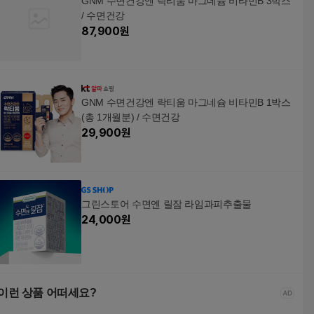
GNM 수면건강엔 락티움 마그네슘 비타민B 3박스
/ 수면건강
87,900
원
GNM 수면건강엔 락티움 마그네슘 비타민B 1박스
(총 1개월분) / 수면건강
29,900
원
그린스토어 수면엔 릴잠 라임과피추출물
24,000
원
이런 상품 어떠세요?