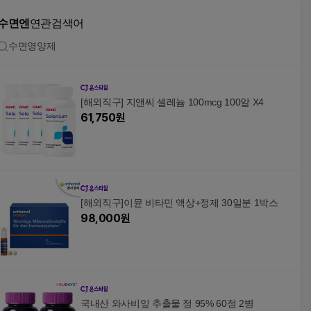
수면엔
연관검색어
수면영양제
[해외직구] 지앤씨 셀레늄 100mcg 100알 X4
61,750
원
[해외직구]이뮨 비타민 액상+정제 30일분 1박스
98,000
원
국내산 와사비잎 추출물 정 95% 60정 2병