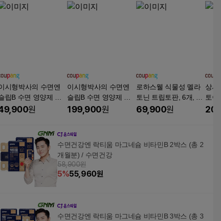
이시형박사의 수면엔
이시형박사의 수면엔
로하스웰 식물성 멜라
상세
슬립B 수면 영양제 미
슬립B 수면 영양제 미
토닌 트립토판, 6개, 30
토어
강주정추출물 감마오
강주정추출물 감마오
정
면엔
49,900
원
199,900
원
69,900
원
20,
리자놀 건강기능식품
리자놀 건강기능식품
물 혼
분말 스틱, 1박스, 30회
분말 스틱, 5박스, 30회
개
분
분
수면건강엔 락티움 마그네슘 비타민B 2박스 (총 2
개월분) / 수면건강
58,900원
5
%
55,960
원
수면건강엔 락티움 마그네슘 비타민B 3박스 (총 3