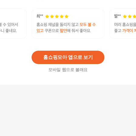
35,800원
5
%
34,010
원
내츄럴플러스 차태현 알티지 오메가3 1200 비타민
D 180캡슐 1박스(6개월분) / 혈행 기억력 눈건조개
선
58,900
원
홈쇼핑모아 앱으로 보기
모바일 웹으로 볼래요
로엘 웰업 브로멜라인 퀘르세틴 파파인정 60정 x 5
박스
62,900원
38
%
38,700
원
뉴트리디데이 프리미엄 홍국 코엔자임Q10 오메가
3 5박스 5개월분
89,900원