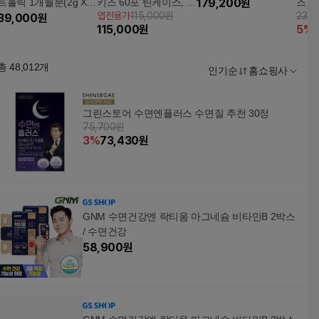
트홀릭 1개월분(2g X 3
키즈 60포 틴케이스, 총
179,200
원
즈 유
앱전용가
115,000원
234
0포 X 1박스)
39,000
원
1개월분
나나/
115,000
원
5
%
총
48,012
개
인기순
홈쇼핑사
그린스토어 수면엔플러스 수면질 추천 30정
75,700원
3
%
73,430
원
GNM 수면건강엔 락티움 마그네슘 비타민B 2박스
/ 수면건강
58,900
원