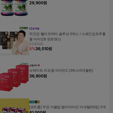
29,900
원
위건강 헬리코박터 솔루션 3박스 / 스페인감초추출
물 비타민B 판토텐산
37,900원
5
%
36,010
원
뉴메이트 리포좀 비타민C (3박스/3개월분)
36,900
원
[센트룸] 우먼 더블업 멀티비타민 미네랄(50정) 3개
81,000
원