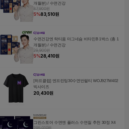
개월분) / 수면건강
87,900원
5
%
83,510
원
수면건강엔 락티움 마그네슘 비타민B 1박스 (총 1
개월분) / 수면건강
29,900원
5
%
28,410
원
[하프클럽] 엔프린팅30수면반팔티 WOJ927M402
빅사이즈
20,430
원
그린스토어 수면엔 플러스 수면질 추천 30정 X4
295,010원