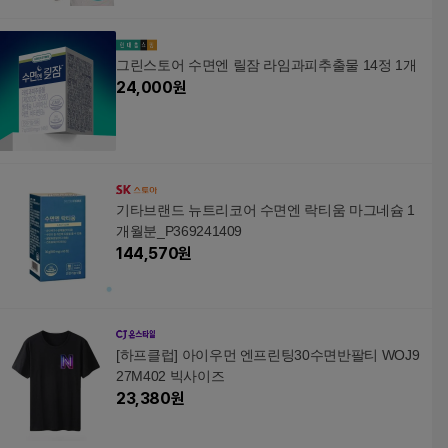
그린스토어 수면엔 릴잠 라임과피추출물 14정 1개
24,000
원
기타브랜드 뉴트리코어 수면엔 락티움 마그네슘 1
개월분_P369241409
144,570
원
[하프클럽] 아이우먼 엔프린팅30수면반팔티 WOJ9
27M402 빅사이즈
23,380
원