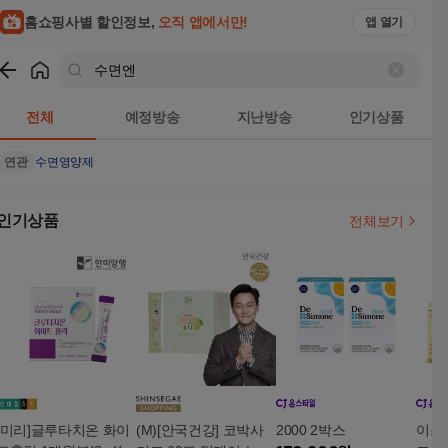
홈쇼핑사별 할인정보,
오직 앱에서만!
앱 열기
쇼핑
수면엔
검색결과
전체
예정방송
지난방송
인기상품
연관
수면영양제
인기상품
전체보기
[미리]글루타치온 화이
(M)[안국건강] 코박사
2000 2박스
이스