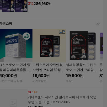
3
%
286,160
원
파워쇼핑
그린스토어 수면엔 릴
그린스토어 수면엔정
상세설명참조 그린스
훈훈
잠 라임과피추출물 14
수면엔 프라임 30정 1
토어 수면엔 프라임 수
강 
정, 3개
박스
면엔정 미강 주정 추출
리자
60,000
원
19,500
원
19,900
원
31,
물 혼합 분말 30정 1개
물 6
그린스토어 공식몰
세계로팜온
쿠팡
훈훈한
기타브랜드 시너지엔 멜라토니아 타트체리 숙면
수면 도움 60정_P378829005