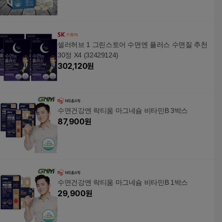
셀러허브 1 그린스토어 수면엔 플러스 수면질 추천
30정 X4 (32429124)
302,120
원
수면건강엔 락티움 마그네슘 비타민B 3박스
87,900
원
수면건강엔 락티움 마그네슘 비타민B 1박스
29,900
원