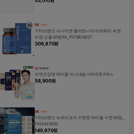
53,010
원
기타브랜드 시너지엔 멜라토니아 타트체리 숙면
수면 도움 60정X6_P378829227
309,870
원
수면건강엔 락티움 마그네슘 비타민B 2박스
58,900
원
기타브랜드 뉴트리코어 수면엔 락티움 수면 60정_
P410419530
140,670
원