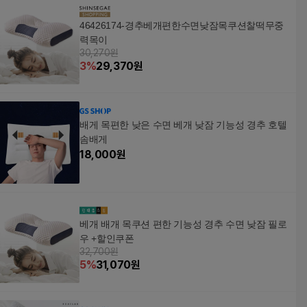
경추
블 수
46426174-경추베개편한수면낮잠목쿠션찰떡무중
력목이
30,270원
3
%
29,370
원
배게 목편한 낮은 수면 베개 낮잠 기능성 경추 호텔
솜배게
18,000
원
베개 배개 목쿠션 편한 기능성 경추 수면 낮잠 필로
우 +할인쿠폰
32,700원
5
%
31,070
원