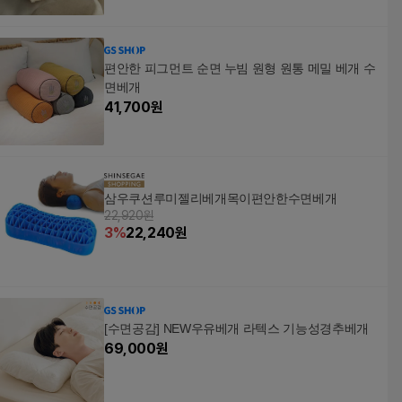
편안한 피그먼트 순면 누빔 원형 원통 메밀 베개 수
면베개
41,700
원
삼우쿠션루미젤리베개목이편안한수면베개
22,920원
3
%
22,240
원
[수면공감] NEW우유베개 라텍스 기능성경추베개
69,000
원