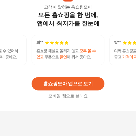
고객이 말하는 홈쇼핑모아
모든 홈쇼핑을 한 번에,
통기성 좋은 베개 경추베개 여름 배개 커버 베개솜
쿠션 (2개입)
앱에서 최저가를 한눈에
21,900
원
TBZ 스트레칭 젤리 통기성 쿠션 베개 침구 수면베
개 +할인쿠폰
23,100원
8
%
21,280
원
홈쇼핑모아 앱으로 보기
모바일 웹으로 볼래요
수면냉감 아이스MAX 냉감베개 1종
79,900원
7
%
74,310
원