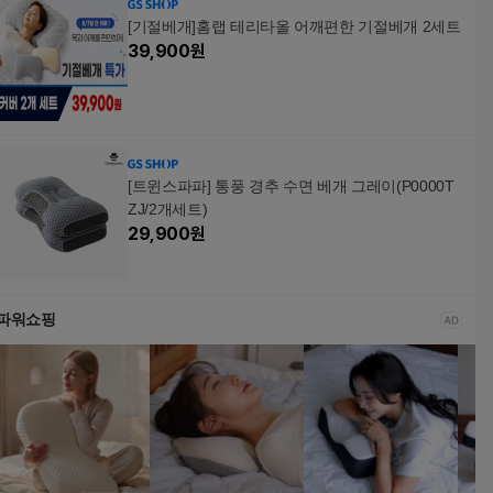
[기절베개]홈랩 테리타올 어깨편한 기절베개 2세트
39,900
원
[트윈스파파] 통풍 경추 수면 베개 그레이(P0000T
ZJ/2개세트)
29,900
원
파워쇼핑