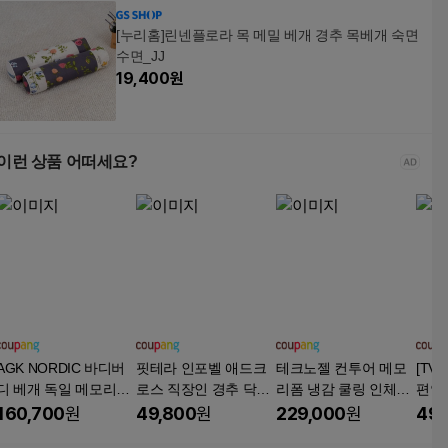
[누리홈]린넨플로라 목 메밀 베개 경추 목베개 숙면
수면_JJ
19,400
원
이런 상품 어떠세요?
AGK NORDIC 바디버
핏테라 인포벨 애드크
테크노젤 컨투어 메모
[TV
디 베개 독일 메모리폼
로스 직장인 경추 닥터
리폼 냉감 쿨링 인체공
편안
인체공학 편한 숙면 베
그래핀 베개, 그레이, 1
학 베개, 화이트, 1개
김문
160,700
원
49,800
원
229,000
원
49,
개, 1개, 화이트
개
주는