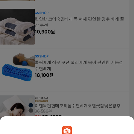
편안한 코어숙면베개 목 어깨 편안한 경추 베개 꿀
잠 쿠션
10,900
원
쿨링베개 삼우 쿠션 젤리베개 목이 편안한 기능성
수면베개
18,100
원
이덴목편한메모리폼수면베개호텔굿잠낮은경추
36,580원
3
%
35,490
원