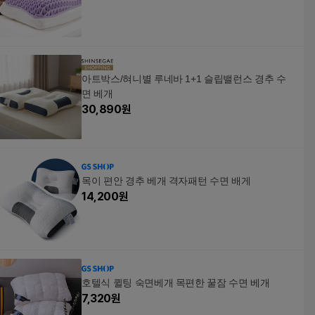
아트박스/혀니별 루네바 1+1 슬립밸런스 경추 수
면 베개
30,890
원
목이 편안 경추 베개 격자패턴 수면 배게
14,200
원
호텔식 퀼팅 숙면베개 목편한 꿀잠 수면 베개
7,320
원