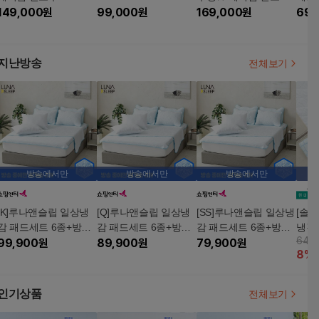
세트
149,000
원
99,000
원
W 3개 세트
169,000
원
69,
지난방송
전체보기
방송에서만
방송에서만
방송에서만
[K]루나앤슬립 일상냉
[Q]루나앤슬립 일상냉
[SS]루나앤슬립 일상냉
[솔솔
감 패드세트 6종+방송
감 패드세트 6종+방송
감 패드세트 6종+방송
냉감 
64,
중에만 베개솜2종
99,900
원
중에만 베개솜2종
89,900
원
중에만 베개솜2종
79,900
원
개 
8
%
인기상품
전체보기