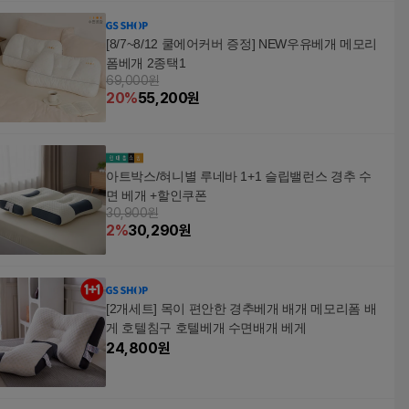
[8/7~8/12 쿨에어커버 증정] NEW우유베개 메모리
폼베개 2종택1
69,000원
20
%
55,200
원
아트박스/혀니별 루네바 1+1 슬립밸런스 경추 수
면 베개 +할인쿠폰
30,900원
2
%
30,290
원
[2개세트] 목이 편안한 경추베개 배개 메모리폼 배
게 호텔침구 호텔베개 수면배개 베게
24,800
원