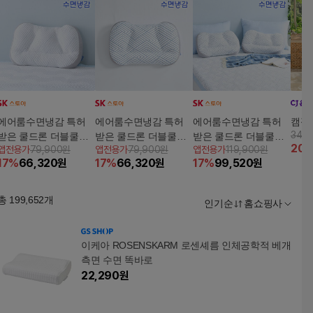
에어룸수면냉감 특허
에어룸수면냉감 특허
에어룸수면냉감 특허
캠핑
34,1
받은 쿨드론 더블쿨링
받은 쿨드론 더블쿨링
받은 쿨드론 더블쿨링
20
앱전용가
79,900원
앱전용가
79,900원
앱전용가
119,900원
냉감베개 1개
냉감 베개(크리스탈에
냉감 베개 1+1 세트(크
17
%
66,320
원
17
%
66,320
원
17
%
99,520
원
디션)
리스탈에디션)
총
199,652
개
인기순
홈쇼핑사
이케아 ROSENSKARM 로센셰름 인체공학적 베개
측면 수면 똑바로
22,290
원