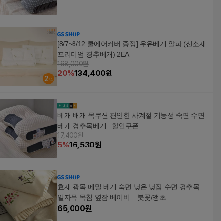
[8/7~8/12 쿨에어커버 증정] 우유베개 알파 (신소재
프리미엄 경추베개) 2EA
168,000원
20
%
134,400
원
베개 배개 목쿠션 편안한 사계절 기능성 숙면 수면
베개 경추목베개 +할인쿠폰
17,400원
5
%
16,530
원
효재 광목 메밀 베개 숙면 낮은 낮잠 수면 경추목
일자목 목침 옆잠 베이비 _ 붓꽃/앵초
65,000
원