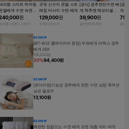
세라젬 스마트 히어링
굿핏 신수지 온열 스트
[공식] 경추전만수면 베
[공식
온열베개 수면 숙면베
레칭 마사지 수면 베개
개 척추앤 메모리셀베
개 2
개
개
모리
240,000
원
129,000
원
39,900
원
75,
세라젬 브랜드 스토어
유케이라이프
골반앤X척추앤
골반
[8/7~8/12 쿨에어커버 증정] 우유베개 라텍스 경추
베개 2EA
118,000원
20
%
94,400
원
[로아리빙]기능성 경추베개 편한 수면 낮잠 목쿠션
낮은 필로우
13,100
원
목편한 잠잘오는 수면 베개 포렌 맞춤 자리 벼게