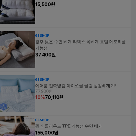
15,500
원
경추 낮은 수면 베개 라텍스 목베개 호텔 메모리폼
기능성
37,400
원
에어룸 접촉냉감 아이쏘쿨 쿨링 냉감베개 2P
77,900원
10
%
70,110
원
핏넥 클라우드 TPE 기능성 수면 베개
155,000
원