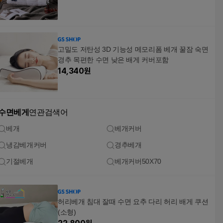
고밀도 저탄성 3D 기능성 메모리폼 베개 꿀잠 숙면
경추 목편한 수면 낮은 배게 커버포함
14,340
원
수면베게
연관검색어
베개
베개커버
냉감베개커버
경추베개
기절베개
베개커버50X70
허리베개 침대 잘때 수면 요추 다리 허리 배게 쿠션
(소형)