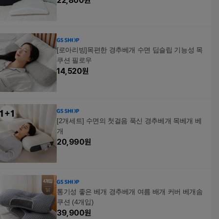
22,800
원
[로아리빙]목편한 경추베개 수면 딥슬립 기능성 목
쿠션 필로우
14,520
원
[2개세트] 수면의 첫걸음 푹신 경추베개 목베개 베
개
20,990
원
통기성 좋은 베개 경추베개 여름 배개 커버 베개솜
쿠션 (4개입)
39,900
원