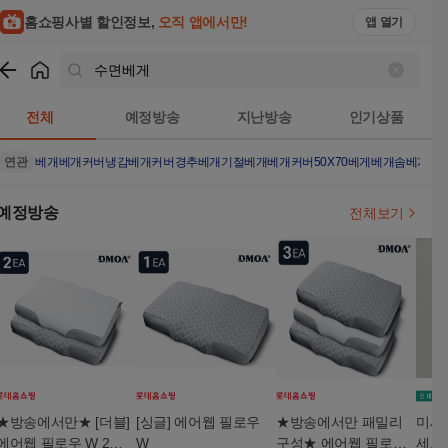
홈쇼핑사별 할인정보,
오직 앱에서만!
앱 열기
쇼핑
수면베게
검색결과
전체
예정방송
지난방송
인기상품
연관
베개
베개커버
냉감베개커버
경추베개
기절베개
베개커버50X70
베게
베개솜
베게커
예정방송
전체보기
★방송에서만★ [더블]
[싱글] 에어웹 필로우
★방송에서만 패밀리
미세스
에어웹 필로우 W 2개
W
구성★ 에어웹 필로우
세트