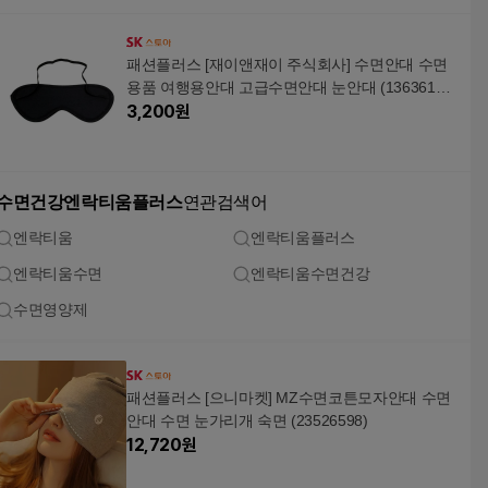
패션플러스 [재이앤재이 주식회사] 수면안대 수면
용품 여행용안대 고급수면안대 눈안대 (13636157
A)
3,200
원
수면건강엔락티움플러스
연관검색어
엔락티움
엔락티움플러스
엔락티움수면
엔락티움수면건강
수면영양제
패션플러스 [으니마켓] MZ수면코튼모자안대 수면
안대 수면 눈가리개 숙면 (23526598)
12,720
원