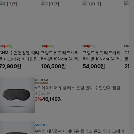
GNM 수면건강엔 락티
프랑드유로 타트체리
프랑드유로 타트체리
GN
움 마그네슘 비타민B
락티움 K Night 24 정
락티움 K Night 24 정
움 
(1박스당 1개월분) / 수
테아닌, 60정, 4개
테아닌, 60정, 2개
(1박
72,900
원
106,500
원
54,000
원
25,
면건강, 30정, 3개
면건강
VZ-아이케어유 플러스 온열 안대 수면안대 찜질
47,560원
3
%
46,140
원
수면안대 VZ-아이케어유 플러스 온열 안대 그레이