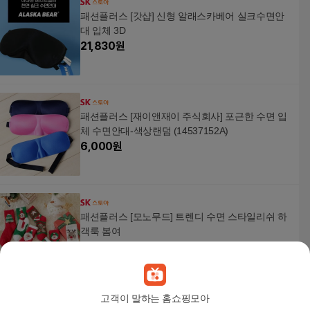
패션플러스 [갓샵] 신형 알래스카베어 실크수면안
대 입체 3D
21,830
원
패션플러스 [재이앤재이 주식회사] 포근한 수면 입
체 수면안대-색상랜덤 (14537152A)
6,000
원
패션플러스 [모노무드] 트렌디 수면 스타일리쉬 하
객룩 봄여
10,050
원
고객이 말하는 홈쇼핑모아