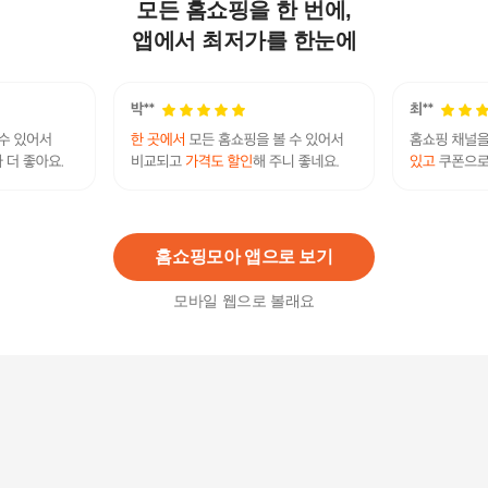
모든 홈쇼핑을 한 번에,
아트박스/에이치플러스몰 해면기 전표 돈셀때 사
용 해면기 랜덤색상[WCE09F5]
앱에서 최저가를 한눈에
4,300원
2
%
4,220
원
남치니 자는중 안대 사무용품 자는중
17,300원
7
%
16,090
원
홈쇼핑모아 앱으로 보기
모바일 웹으로 볼래요
패션플러스 [더에잇] 카카오프렌즈 춘식이 수면안
대 - 귀여운 캐릭터 수면안대
12,880
원
패션플러스 [셀럽하우스] 프리미엄 WUZDHVHY 실