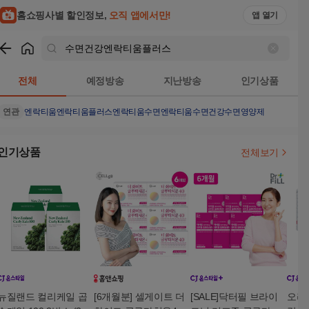
홈쇼핑사별 할인정보,
오직 앱에서만!
앱 열기
쇼핑
수면건강엔락티움플러스
검색결과
전체
예정방송
지난방송
인기상품
연관
엔락티움
엔락티움플러스
엔락티움수면
엔락티움수면건강
수면영양제
인기상품
전체보기
뉴질랜드 컬리케일 곱
[6개월분] 셀게이트 더
[SALE]닥터필 브라이
오라