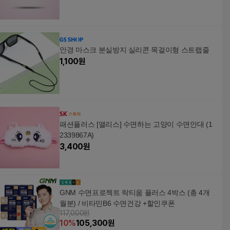
안경 마스크 분실방지 실리콘 목걸이형 스트랩줄
1,100
원
패션플러스 [앨리스] 수면하는 고양이 수면안대 (1
2339867A)
3,400
원
GNM 수면프로젝트 락티움 플러스 4박스 (총 4개
월분) / 비타민B6 수면건강 +할인쿠폰
117,000원
10
%
105,300
원