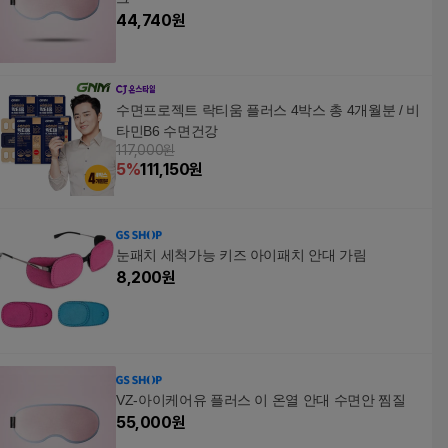
44,740
원
수면프로젝트 락티움 플러스 4박스 총 4개월분 / 비
타민B6 수면건강
117,000원
5
%
111,150
원
눈패치 세척가능 키즈 아이패치 안대 가림
8,200
원
VZ-아이케어유 플러스 이 온열 안대 수면안 찜질
55,000
원