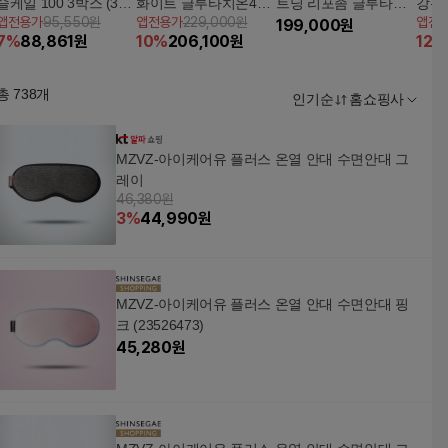
슬케일 100 3박스 (3개
화이트 글루타치온40
트닝 리포좀 글루타치
강유
앱전용가
95,550원
앱전용가
229,000원
앱전
월분)
(2gX30포X6박스)
온 180 6개월분
199,000
원
개월
7
%
88,861
원
10
%
206,100
원
12
%
총
738
개
인기순
홈쇼핑사
MZVZ-아이케어유 플러스 온열 안대 수면안대 그
레이
46,380원
3
%
44,990
원
MZVZ-아이케어유 플러스 온열 안대 수면안대 핑
크 (23526473)
45,280
원