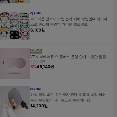
부드러운 면소재 수면 눈가 커버 수면안대 아이마
스크 면소재 편안한 가벼운 조절밴드
6,100
원
VZ-아이케어유 으 플러스 온열 안대 수면안 찜질
47,560원
3
%
46,140
원
여성 꿀잠 숙면 수면 모자 안대 여행용 낮잠 헤어
두건 수면보자 나이트모자 수면헤어캡
14,200
원