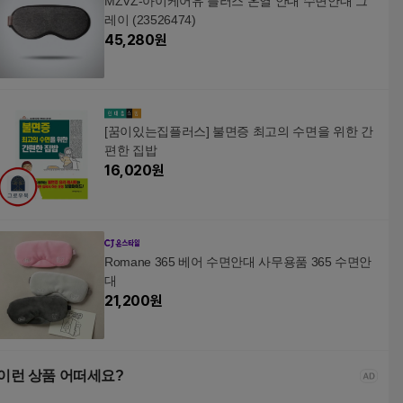
MZVZ-아이케어유 플러스 온열 안대 수면안대 그
레이 (23526474)
45,280
원
[꿈이있는집플러스] 불면증 최고의 수면을 위한 간
편한 집밥
16,020
원
Romane 365 베어 수면안대 사무용품 365 수면안
대
21,200
원
이런 상품 어떠세요?