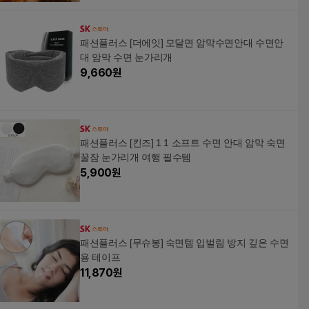
패션플러스 [더에잇] 모달면 암막수면안대 수면안
대 암막 수면 눈가리개
9,660
원
패션플러스 [킨즈] 1 1 소프트 수면 안대 암막 숙면
꿀잠 눈가리개 여행 필수템
5,900
원
패션플러스 [무슈봉] 숙면템 입벌림 방지 깊은 수면
용 테이프
11,870
원