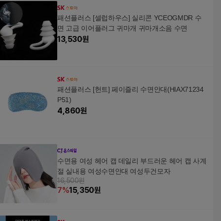
패션플러스 [셀럽하우스] 실리콘 YCEOGMDR 수
면 고급 이어플러그 귀마개 귀마개소음 수면
13,530
원
패션플러스 [헌트] 페이즐리 수면안대(HIAX71234
P51)
4,860
원
수면용 여성 헤어 캡 데일리 부드러운 헤어 캡 사계
절 실내용 여성수면안대 여성두건모자
16,500원
7
%
15,350
원