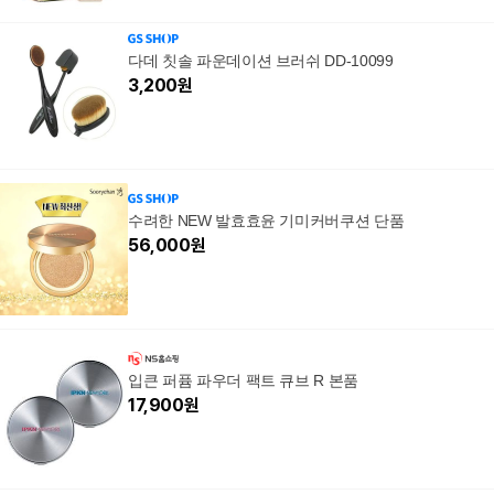
다데 칫솔 파운데이션 브러쉬 DD-10099
3,200
원
수려한 NEW 발효효윤 기미커버쿠션 단품
56,000
원
입큰 퍼퓸 파우더 팩트 큐브 R 본품
17,900
원