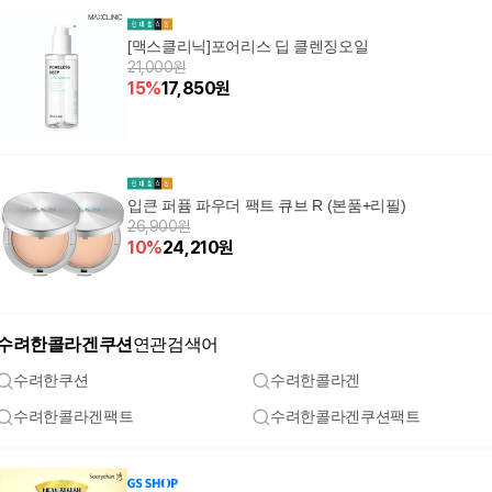
[맥스클리닉]포어리스 딥 클렌징오일
21,000원
15
%
17,850
원
입큰 퍼퓸 파우더 팩트 큐브 R (본품+리필)
26,900원
10
%
24,210
원
수려한콜라겐쿠션
연관검색어
수려한쿠션
수려한콜라겐
수려한콜라겐팩트
수려한콜라겐쿠션팩트