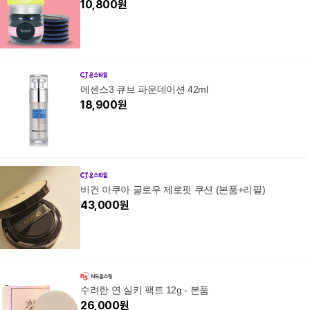
10,800
원
에센스3 큐브 파운데이션 42ml
18,900
원
비건 아쿠아 글로우 제로핏 쿠션 (본품+리필)
43,000
원
수려한 연 실키 팩트 12g - 본품
26,000
원