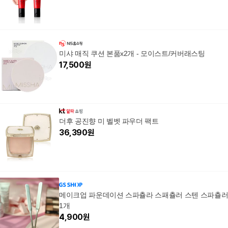
미샤 매직 쿠션 본품x2개 - 모이스트/커버래스팅
17,500
원
더후 공진향 미 벨벳 파우더 팩트
36,390
원
메이크업 파운데이션 스파츌라 스패츌러 스텐 스파츌
1개
4,900
원