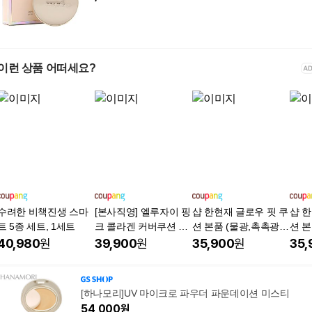
이런 상품 어떠세요?
수려한 비책진생 스마
[본사직영] 엘루자이 핑
샵 한현재 글로우 핏 쿠
샵 한
트 5종 세트, 1세트
크 콜라겐 커버쿠션 SP
션 본품 (물광,촉촉광
션 본
F50+ PA++++ (21호/23
채,수분볼륨,SPF40 PA
채,수
40,980
원
39,900
원
35,900
원
35,
호), 3개, 23호
++), 본품 21호, 1개
++),
[하나모리]UV 마이크로 파우더 파운데이션 미스티
54,000
원