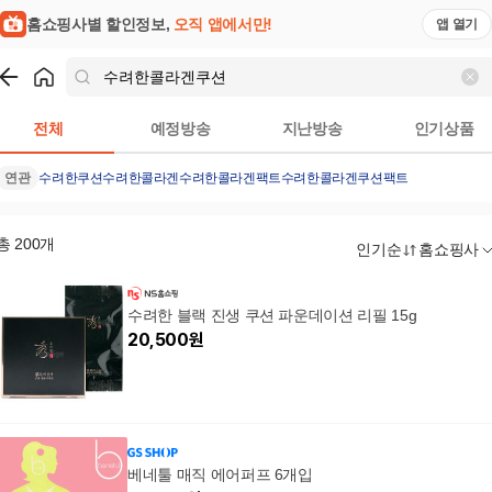
홈쇼핑사별 할인정보,
오직 앱에서만!
앱 열기
쇼핑
수려한콜라겐쿠션
검색결과
전체
예정방송
지난방송
인기상품
연관
수려한쿠션
수려한콜라겐
수려한콜라겐팩트
수려한콜라겐쿠션팩트
총
200
개
인기순
홈쇼핑사
수려한 블랙 진생 쿠션 파운데이션 리필 15g
20,500
원
베네툴 매직 에어퍼프 6개입