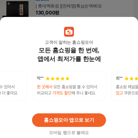
[ 롯데백화점 ][천제명]흑삼순액60포
130,000
원
고객이 말하는 홈쇼핑모아
모든 홈쇼핑을 한 번에,
정성담은 벌꿀 홍삼스틱 30포 x 3박스 선물세트
34,900
원
앱에서 최저가를 한눈에
홍삼절편 20g 15개입 실속형
58,000
원
홈쇼핑모아 앱으로 보기
모바일 웹으로 볼래요