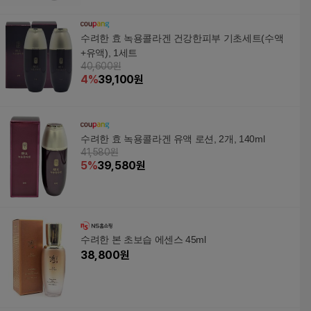
수려한 효 녹용콜라겐 건강한피부 기초세트(수액
+유액), 1세트
40,600원
4
%
39,100
원
수려한 효 녹용콜라겐 유액 로션, 2개, 140ml
41,580원
5
%
39,580
원
수려한 본 초보습 에센스 45ml
38,800
원