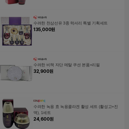
수려한 천삼선유 3종 럭셔리 특별 기획세트
135,000
원
수려한 비책 자단 메탈 쿠션 본품+리필
32,900
원
수려한 녹용 효 녹용콜라겐 활성 세트 (활성고+진
액), 1세트
24,600
원