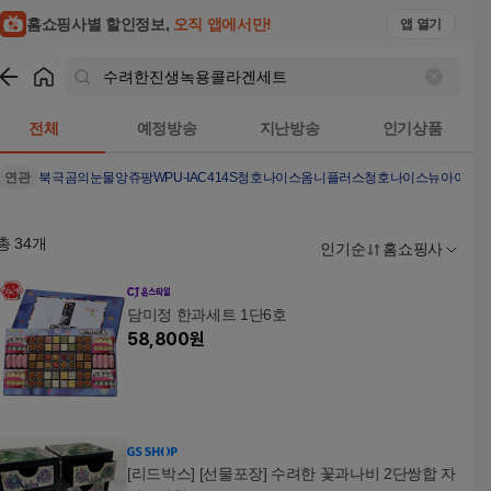
홈쇼핑사별 할인정보,
오직 앱에서만!
앱 열기
쇼핑
수려한진생녹용콜라겐세트
검색결과
전체
예정방송
지난방송
인기상품
연관
북극곰의눈물
앙쥬팡
WPU-IAC414S
청호나이스옴니플러스
청호나이스뉴아이스
총
34
개
인기순
홈쇼핑사
담미정 한과세트 1단6호
58,800
원
[리드박스] [선물포장] 수려한 꽃과나비 2단쌍합 자