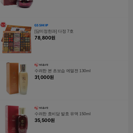
[담미정한과] 다정 7호
78,800
원
수려한 본 초보습 에멀젼 130ml
31,000
원
수려한 효비담 발효 유액 150ml
35,500
원