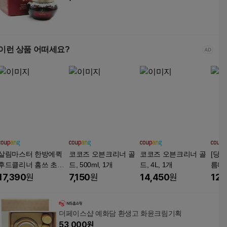
이런 상품 어떠세요?
살림마스터 한방에퀵
코코즈 오븐크리너 골
코코즈 오븐크리너 골
[당일
후드클리너 홈쓰 초강
드, 500ml, 1개
드, 4L, 1개
름때
력 기름때 제거+대용량
500
17,390
원
7,150
원
14,450
원
12,
지퍼백, 1세트, 500ml
스레
목적 
ml
더페이스샵 예화담 환생고 화윤크림기획
53,000
원