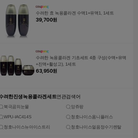
수려한 효 녹용콜라겐 수액1+유액1, 1세트
39,700
원
수려한 녹용콜라겐 기초세트 4종 구성(수액+유액
+진액+활성고), 1세트
63,950
원
수려한진생녹용콜라겐세트
연관검색어
북극곰의눈물
앙쥬팡
WPU-IAC414S
청호나이스옴니플러스
청호나이스뉴아이스트리
청호나이스얼음정수기렌탈