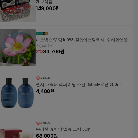
개보석함
149,000
원
아트박스/꾸밈 ie083-원형아크릴액자_수려한연꽃
37,440원
2
%
36,700
원
엘지 캐릭터 리파이닝 스킨 350ml+로션 350ml
4,400
원
수려한 효비담 발효 크림 50ml
68,000
원