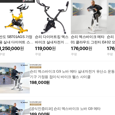
반도 SB701AGS 가정
숀리 다이어트킹 엑스
숀리 엑스바이크 메타
숀리
용 실내 다이어트 스피
바이크 실내자전거 접
01 클라우드 그린티 E4
닝 자전거 스핀바이크
이식 스피닝 블랙 스핀
1,250,000
원
119,000
원
176,000
원
176
엑스바이크
쿠팡
쿠팡
쿠팡
쿠팡
숀리 엑스바이크 G9 노바 메타 실내자전거 유산소 운동
기구 가정용 접이식 바이크 헬스 사이클
198,000
원
[공식인증리퍼] 숀리 엑스바이크 노바 G9 메타
169,000
원