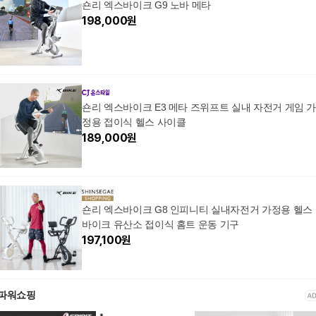
숀리 엑스바이크 G9 노바 메타
198,000
원
숀리 엑스바이크 E3 메타 즈위프트 실내 자전거 게임 
정용 접이식 헬스 사이클
189,000
원
숀리 엑스바이크 G8 인피니티 실내자전거 가정용 헬스
바이크 유산소 접이식 홈트 운동 기구
197,100
원
파워쇼핑