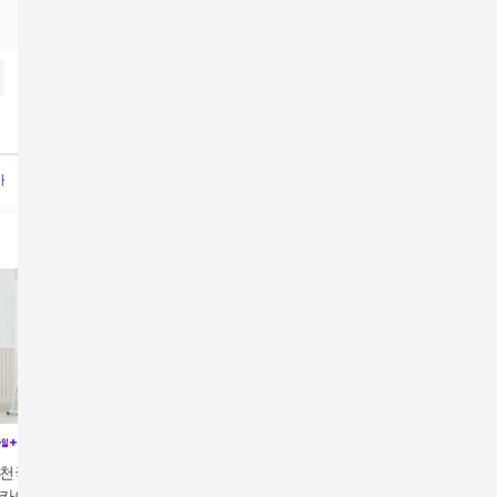
바이크
실내자전거
WPU-IAC414S
청호나이스옴니플러스
LG공기청정기렌탈
청호나이스뉴
 천국의 계단 스텝
[비밀]숀리 엑스바이크
[비밀]숀리 하이퍼 문틀
[비밀] 숀리 천국의 계
스카이 스텝퍼 클라
E3 실내 자전거 유산소
철봉 턱걸이 운동 기구
단 스텝밀