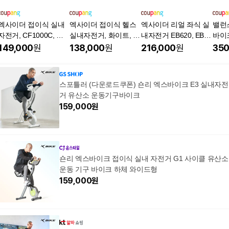
엑사이더 접이식 실내
엑사이더 접이식 헬스
엑사이더 리얼 좌식 실
밸런
자전거, CF1000C, 화
실내자전거, 화이트, C
내자전거 EB620, EB62
바이
이트
F918A
0, 화이트
내자
149,000
원
138,000
원
216,000
원
350
스포틀러 (다운로드쿠폰) 숀리 엑스바이크 E3 실내자전
거 유산소 운동기구바이크
159,000
원
숀리 엑스바이크 접이식 실내 자전거 G1 사이클 유산소
운동 기구 바이크 하체 와이드형
159,000
원