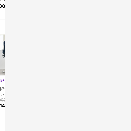
159,000원
36,900원
119,000
 가정용 하체 운동
,000
원
운동 기구 바이크 가정
실내 풀업바
퍼 클라이
10
%
143,100
원
10
%
33,210
원
10
%
107
 오르기
용 접이식 헬스 사이클
체 운동 
밀]숀리 엑스바이크
숀리 엑스바이크 실내
[비밀]숀리 엑스바이크
[비밀]숀
실내 자전거 유산소
자전거 스핀 스피닝 가
E3 메타 즈위프트 실내
노바 메타
000원
181,000원
198,000
 기구 바이크 가정
정용 유산소 운동 기구
133,900
원
자전거 게임 가정용 접
유산소 운
143,100
원
10
%
162,900
원
10
%
178
접이식 헬스 사이클
이식 헬스 사이클
용 접이식
사이클