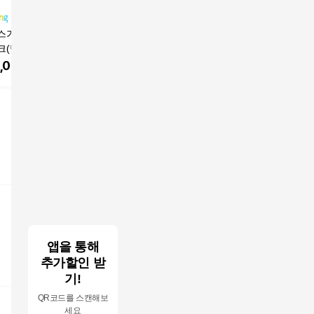
스가이드 테이블
엑사이더 실내 서서타
엑스바이크 숀리 실내
엑스바이
크(탈부착가능) 실
는 런닝바이크, EX460,
자전거
158,00
전거, 화이트
화이트
,000
원
238,000
원
158,000
원
앱을 통해
추가할인 받
기!
QR코드를 스캔해보
세요