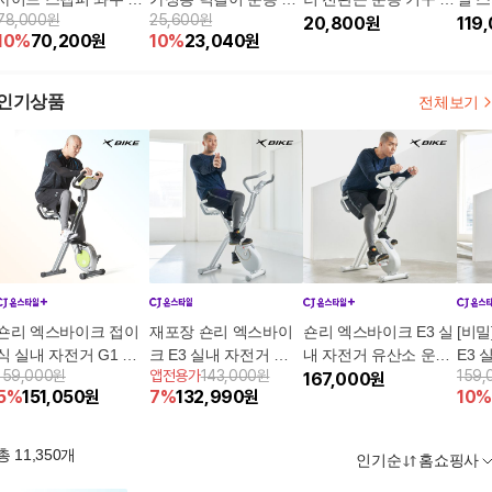
78,000원
25,600원
단 오르기 실내 유산소
구 실내 풀업바
뚝 근육 강화 1M 벨트
20,800
원
이머
119
10
%
70,200
원
10
%
23,040
원
걷기 운동기구
형
기구
인기상품
전체보기
숀리 엑스바이크 접이
재포장 숀리 엑스바이
숀리 엑스바이크 E3 실
[비
식 실내 자전거 G1 사
크 E3 실내 자전거 유
내 자전거 유산소 운동
E3 
159,000원
앱전용가
143,000원
159,
이클 유산소 운동 기구
산소 운동 기구 바이크
기구 바이크 가정용 접
167,000
원
운동
5
%
151,050
원
7
%
132,990
원
10
%
바이크 하체 와이드형
가정용 접이식 헬스 사
이식 헬스 사이클
용 
이클
총
11,350
개
인기순
홈쇼핑사