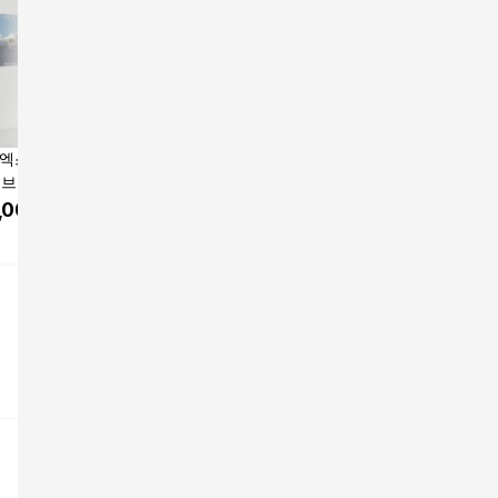
 엑스바이크 메타
숀리 엑스바이크 G1 프
숀리 엑스바이크 메타
스포틀러 
02 모브 핑크 E4
리미엄 PVC 매트 포함
클라우드 그린티 E4A
이크 노바
PVC매트 포함 티탄실
전거 유산
,000
원
167,000
원
157,000
원
198,00
버
가정용 접
쿠팡
쿠팡
CJ온스타
헬스 사이