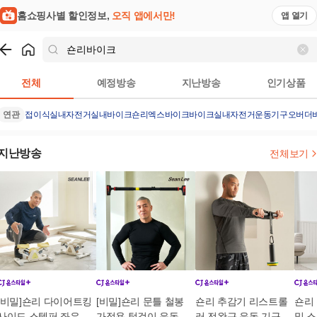
홈쇼핑사별 할인정보,
오직 앱에서만!
앱 열기
쇼핑
숀리바이크
검색결과
전체
예정방송
지난방송
인기상품
연관
접이식실내자전거
실내바이크
숀리엑스바이크
바이크
실내자전거운동기구
오버더
지난방송
전체보기
[비밀]숀리 다이어트킹
[비밀]숀리 문틀 철봉
숀리 추감기 리스트롤
숀리
사이드 스텝퍼 좌우 계
가정용 턱걸이 운동 기
러 전완근 운동 기구 팔
밀 