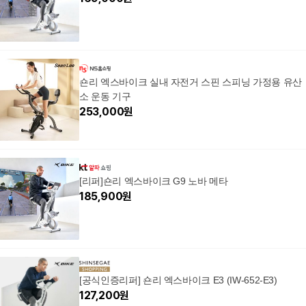
숀리 엑스바이크 실내 자전거 스핀 스피닝 가정용 유산
소 운동 기구
253,000
원
[리퍼]숀리 엑스바이크 G9 노바 메타
185,900
원
[공식인증리퍼] 숀리 엑스바이크 E3 (IW-652-E3)
127,200
원