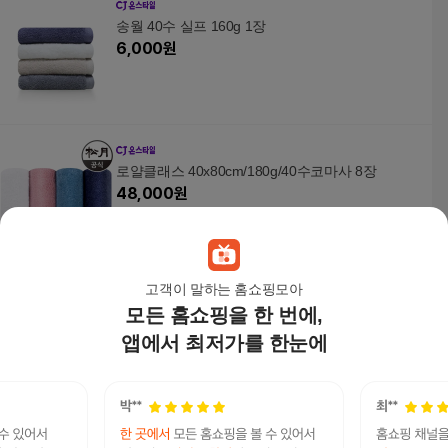
송월 40수 실프 160g 1장
6,000
원
로얄클래스 40x80cm/180g/40수코마사 8장
48,000
원
고객이 말하는 홈쇼핑모아
모든 홈쇼핑을 한 번에,
송월호텔수건 160g 코마사40수 딘딘 10매
45,000
원
앱에서 최저가를 한눈에