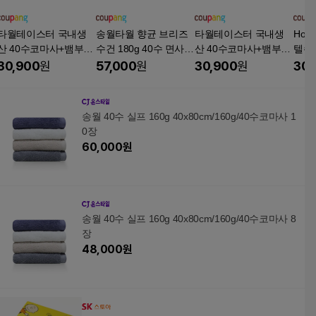
타월테이스터 국내생
송월타월 향균 브리즈
타월테이스터 국내생
Hol
산 40수코마사+뱀부얀
수건 180g 40수 면사,
산 40수코마사+뱀부얀
텔수건
듀얼코튼 호텔수건 고
연그레이, 10개
듀얼코튼 호텔수건 고
개, 
30,900
원
57,000
원
30,900
원
30,
급타올 210g, 5개, 밀크
급타올 210g, 5개, 테이
초코라떼
스터라떼
송월 40수 실프 160g 40x80cm/160g/40수코마사 1
0장
60,000
원
송월 40수 실프 160g 40x80cm/160g/40수코마사 8
장
48,000
원