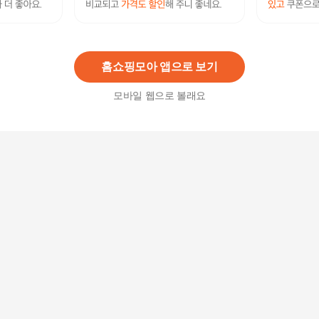
[자수무료]송월 메르디앙 40수 200g 답례품 기념수
건제작
7,200
원
홈쇼핑모아 앱으로 보기
모바일 웹으로 볼래요
송월타월 호텔수건 앤티크185g 40수코마사
51,900
원
[송월타올] 호텔수건 에르모 170g 코마40수 2매선
물세트(쇼핑백)
11,600
원