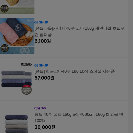
[송월타올]카이저 40수 코마 180g 세면타월 호텔수
건 답례품
6,100
원
[송월] 항균코마40수 180 10장 스페셜 사은품
57,000
원
송월 40수 실프 160g 5장 4080cm 160g 최고급 면
100%
30,000
원