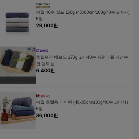
송월 40수 실프 160g (40x80cm/160g/40수코마사)
5장
29,000
원
호텔수건 에르모 170g 코마40수 세면타월 기념수
건 답례품
6,400
원
송월 호텔용 타이탄 (40x80cm/190g/40수 코마사)
5장
36,000
원