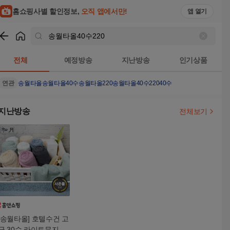
홈쇼핑사별 할인정보,
오직 앱에서만!
앱 열기
쇼핑
송월타올40수220
검색결과
전체
예정방송
지난방송
인기상품
연관
송월타올
송월타올40수
송월타올220
송월타올40수22040수
지난방송
전체보기
[송월타올] 호텔수건 고
급 30수 라이트무지 10