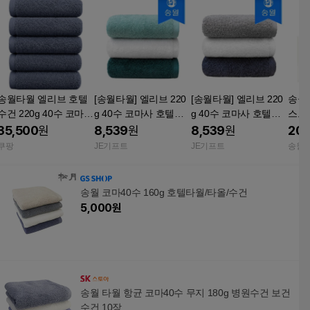
송월타월 엘리브 호텔
[송월타월] 엘리브 220
[송월타월] 엘리브 220
송월
수건 220g 40수 코마사
g 40수 코마사 호텔수
g 40수 코마사 호텔수
스트
블루그레이 5개
건 그린라인
건 그레이라인
g 수
35,500
원
8,539
원
8,539
원
20,
품 세
쿠팡
JE기프트
JE기프트
송월
송월 코마40수 160g 호텔타월/타올/수건
5,000
원
송월 타월 항균 코마40수 무지 180g 병원수건 보건
수건 10장