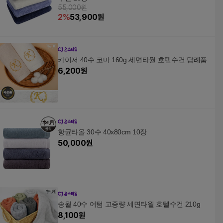
55,000원
2
%
53,900
원
카이저 40수 코마 160g 세면타월 호텔수건 답례품
6,200
원
항균타올 30수 40x80cm 10장
50,000
원
송월 40수 어텀 고중량 세면타월 호텔수건 210g
8,100
원