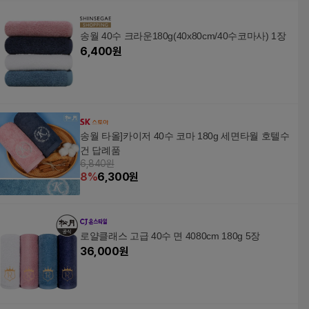
송월 40수 크라운180g(40x80cm/40수코마사) 1장
6,400
원
송월 타올]카이저 40수 코마 180g 세면타월 호텔수
건 답례품
6,840원
8
%
6,300
원
로얄클래스 고급 40수 면 4080cm 180g 5장
36,000
원