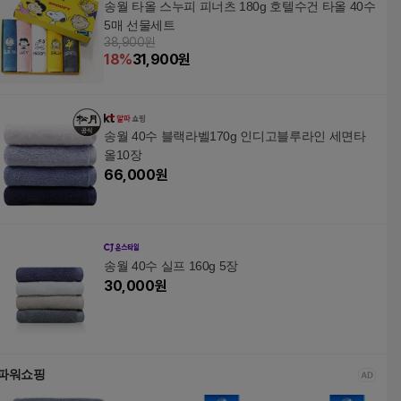
송월 타올 스누피 피너츠 180g 호텔수건 타올 40수
5매 선물세트
38,900원
18
%
31,900
원
송월 40수 블랙라벨170g 인디고블루라인 세면타
올10장
66,000
원
송월 40수 실프 160g 5장
30,000
원
파워쇼핑