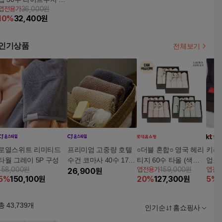
앱전용가
36,000원
매x130g (6가지컬러/베
10
%
32,400
원
이직디자인)
인기상품
전체보기
로열스위트 리미티드
프리미엄 고중량 호텔
○더블 혼합○ 영국 헤리
키리
타월 그레이 5P 구성
수건 코마사 40수 170g
티지 60수 타올 (색상
업소용
158,000원
앱전용가
159,000원
앱전
10장
26,900
원
선택, 솔리드 12장+앨
g 1
5
%
150,100
원
20
%
127,300
원
5
%
더우드 4장 + 핸드타올
2장)
총
43,739
개
인기순
홈쇼핑사