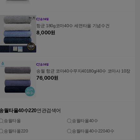
항균 180g코마40수 세면타올 기념수건
8,000
원
송월 항균 코마40수무지40180g/40수 코마사 10장
76,000
원
송월타올40수220
연관검색어
송월타올
송월타올40수
송월타올220
송월타올40수22040수