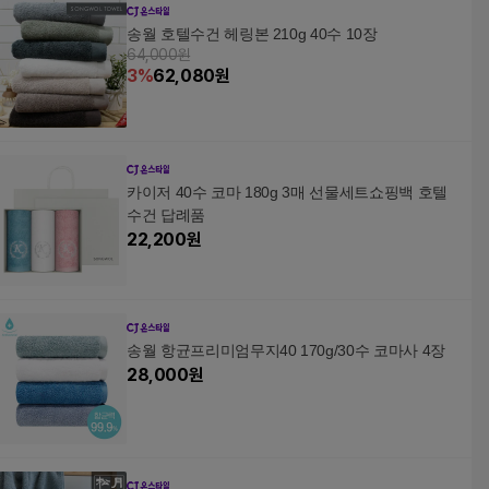
송월 호텔수건 헤링본 210g 40수 10장
64,000원
3
%
62,080
원
카이저 40수 코마 180g 3매 선물세트쇼핑백 호텔
수건 답례품
22,200
원
송월 항균프리미엄무지40 170g/30수 코마사 4장
28,000
원