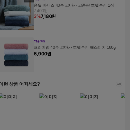
송월 바니스 40수 코마사 고중량 호텔수건 1장
7,400원
3
%
7,180
원
프리미엄 40수 코마사 호텔수건 헤스티지 180g
6,900
원
이런 상품 어떠세요?