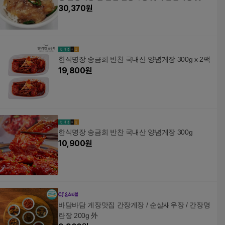
살 게
30,370
원
한식명장 송금희 반찬 국내산 양념게장 300g x 2팩
19,800
원
한식명장 송금희 반찬 국내산 양념게장 300g
10,900
원
바담바담 게장맛집 간장게장 / 순살새우장 / 간장명
란장 200g 外