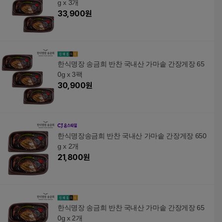
g x 3개
33,900
원
한식명장 송금희 반찬 국내산 가마솥 간장게장 65
0g x 3팩
30,900
원
한식명장송금희 반찬 국내산 가마솥 간장게장 650
g x 2개
21,800
원
한식명장 송금희 반찬 국내산 가마솥 간장게장 65
0g x 2개