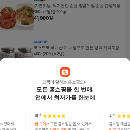
[자연맛남] 먹기편한 순살 양념게장/순살 간장게장
350gx2통(총700g)
41,900
원
코스트코 국내산 게 내장으로 만든 영덕 게딱지장
400g(200g x 2병)
36,900
원
고객이 말하는 홈쇼핑모아
모든 홈쇼핑을 한 번에,
3+1 한식명장 반찬 간장게장 4팩
38,900
원
앱에서 최저가를 한눈에