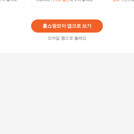
국내산 간장돌게장 2.2kg
24,900
원
홈쇼핑모아 앱으로 보기
모바일 웹으로 볼래요
[남도갯벌] 위대한 한입 간장게장1kg+ 한입 양념게
장1kg
42,900
원
단짠단짠 간장 깐새우장 새우장 500g
15,500
원
[남도갯벌] 위대한 순살 간장게장350g+ 순살 양념