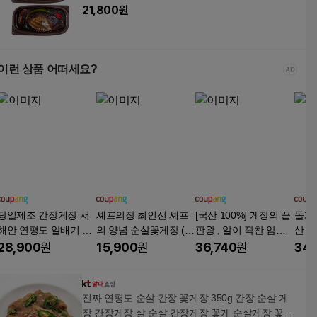
21,800
원
이런 상품 어떠세요?
당일제조 간장게장 서
셰프의장 최인선 셰프
[국산 100%] 게장의 끝
돌게 
해안 연평도 알배기 암
의 양념 순살꽃게장 (냉
판왕 , 알이 꽉찬 암꽃
산 
꽃게장 4미, 1박스, 2.5
동), 250g, 1개
게로 담근 3키로 4~5미
직접
28,900
원
15,900
원
36,740
원
34,
kg
간장게장, 3kg, 1개
자, 
1K
진짜 연평도 순살 간장 꽃게장 350g 간장 순살 게
장 간장게장 살 순살 간장게장 꽃게 순살게장 꽃게