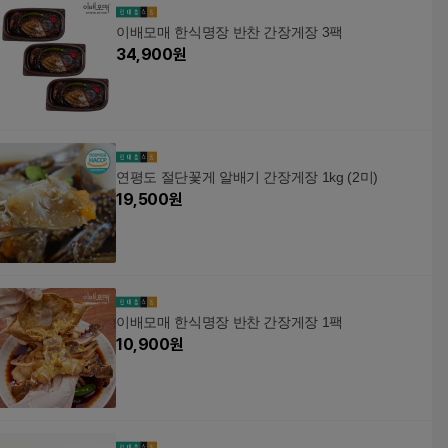
이배모매 한식명장 반찬 간장게장 3팩
34,900
원
연평도 절단꽃게 알배기 간장게장 1kg (2미)
19,500
원
이배모매 한식명장 반찬 간장게장 1팩
10,900
원