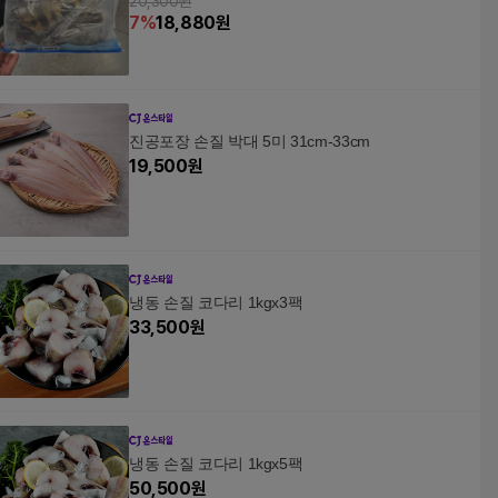
20,300원
7
%
18,880
원
진공포장 손질 박대 5미 31cm-33cm
19,500
원
냉동 손질 코다리 1kgx3팩
33,500
원
냉동 손질 코다리 1kgx5팩
50,500
원