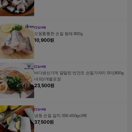
오동통통한 손질 동태 800g
10,900
원
바다생선가게 잘말린 반건조 손질가자미 5미(800g
내외)/개별포장
23,500
원
냉동 손질 갈치 350-450gx3팩
37,500
원