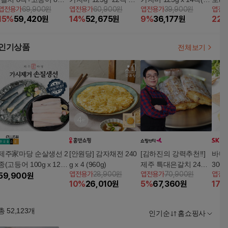
앱전용가
69,900원
앱전용가
60,900원
앱전용가
39,900원
앱전
+가자미10팩/총26팩)
44개/흰살생선 생선
개)/흰살생선 생선
후 3
15
%
59,420
원
14
%
52,675
원
9
%
36,177
원
22
인기상품
전체보기
제주家마당 순살생선 2
[안원당] 감자채전 240
[김하진의 강력추천!!]
바다
종(고등어 100g x 12팩
g x 4 (960g)
제주 특대은갈치 24토
300g
앱전용가
28,900원
앱전용가
70,900원
앱전
+손질은갈치살 250g x
59,900
원
막
10
%
26,010
원
5
%
67,360
원
17
%
3팩)
총
52,123
개
인기순
홈쇼핑사