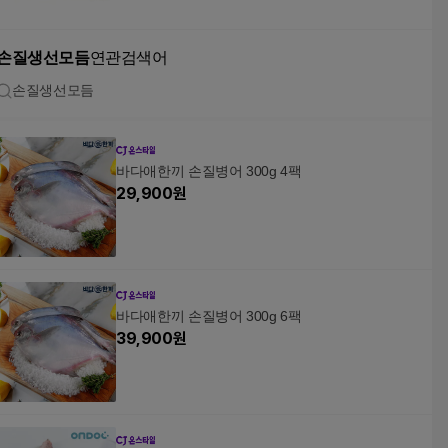
손질생선모듬
연관검색어
손질생선모듬
바다애한끼 손질병어 300g 4팩
29,900
원
바다애한끼 손질병어 300g 6팩
39,900
원