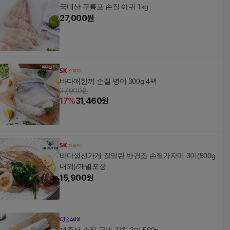
국내산 구룡포 손질 아귀 1kg
27,000
원
바다애한끼 손질 병어 300g 4팩
37,900원
17
%
31,460
원
바다생선가게 잘말린 반건조 손질가자미 3미(500g
내외)/개별포장
15,900
원