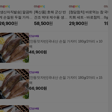
[생산자직발송] 깔끔하
[특산품] 호해 군산 반
[청담참치] 바로먹는 참
국내
게 손질된 두절 가자미,
건조 박대 제수용 생선
치회 세트 - 바로참치 #
0g, 
1세트, 1.6kg 7~10마리
구이 조림 말린생선 건
2 (손질되어 썰어진 황
26,900
원
58,500
원
29,900
원
19,
조 서해안, 10개, 190g
새치배꼽살, 황다랑어
(40cm 내외)
모둠), 1개, 바로참치#2
350g(황새치뱃살2점
[안동맛자반]국내산 손질 가자미 180g/2마리 x 10
황다랑어)
팩
46,900
원
[안동맛자반]국내산 손질 가자미 180g/2마리 x 15
팩
66,900
원