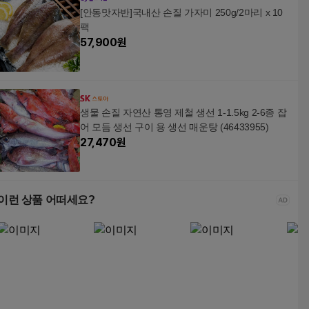
[안동맛자반]국내산 손질 가자미 250g/2마리 x 10
팩
57,900
원
생물 손질 자연산 통영 제철 생선 1-1.5kg 2-6종 잡
어 모듬 생선 구이 용 생선 매운탕 (46433955)
27,470
원
이런 상품 어떠세요?