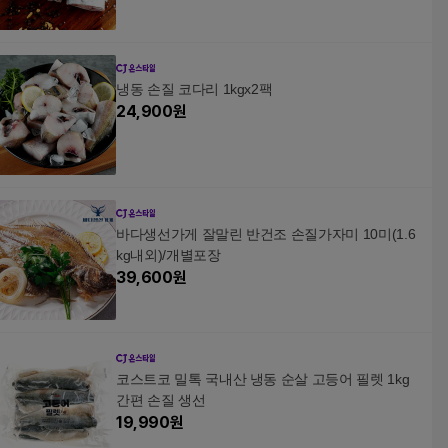
냉동 손질 코다리 1kgx2팩
24,900
원
바다생선가게 잘말린 반건조 손질가자미 10미(1.6
kg내외)/개별포장
39,600
원
코스트코 밀톡 국내산 냉동 순살 고등어 필렛 1kg
간편 손질 생선
19,990
원