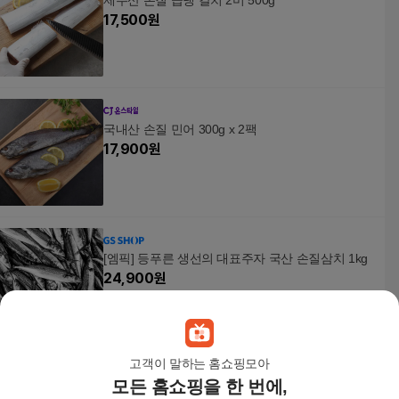
제주산 손질 급냉 갈치 2미 500g
17,500
원
국내산 손질 민어 300g x 2팩
17,900
원
[엠픽] 등푸른 생선의 대표주자 국산 손질삼치 1kg
24,900
원
고객이 말하는 홈쇼핑모아
모든 홈쇼핑을 한 번에,
완벽 손질 가자미 중 10미