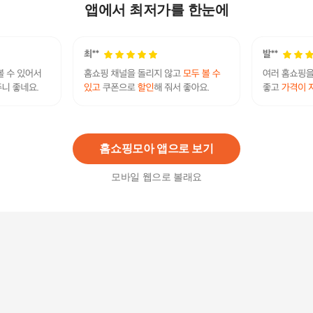
18,900
원
앱에서 최저가를 한눈에
바다애한끼 손질 병어 300g 3팩
30,900원
17
%
25,650
원
홈쇼핑모아 앱으로 보기
모바일 웹으로 볼래요
서천 서해안 손질 아귀 1kg 내외
22,900
원
진공포장 손질 박대 5미 29cm-31cm
14,900원