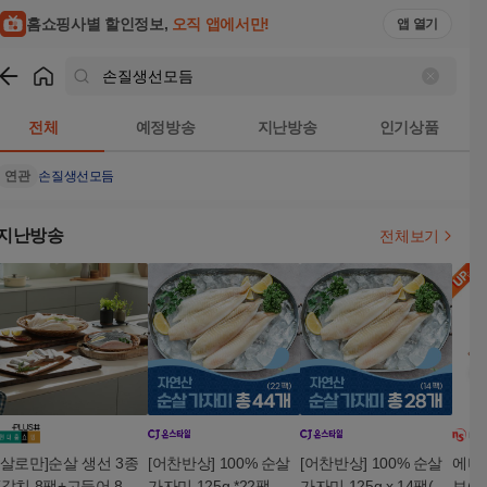
홈쇼핑사별 할인정보,
오직 앱에서만!
앱 열기
쇼핑
손질생선모듬
검색결과
전체
예정방송
지난방송
인기상품
연관
손질생선모듬
지난방송
전체보기
[살로만]순살 생선 3종
[어찬반상] 100% 순살
[어찬반상] 100% 순살
에버
(갈치 8팩+고등어 8팩
가자미 125g *22팩 총
가자미 125g x 14팩(28
보(E