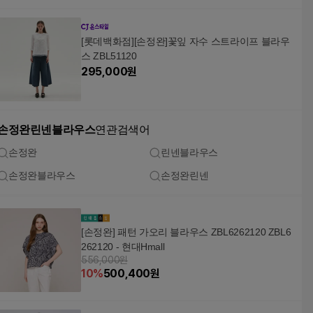
[롯데백화점][손정완]꽃잎 자수 스트라이프 블라우
스 ZBL51120
295,000
원
손정완린넨블라우스
연관검색어
손정완
린넨블라우스
손정완블라우스
손정완린넨
[손정완] 패턴 가오리 블라우스 ZBL6262120 ZBL6
262120 - 현대Hmall
556,000원
10
%
500,400
원