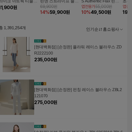
라이크 아트웍 티블라
린넨 스트라이프 블라
S Authentic Flax 린넨
초특
69,900원
앱전용가
55,000원
앱전
우스 1종
11,900
원
우스 [런칭 가격 79,900
블렌딩 썸머 셔츠 블라
방 
14
%
59,900
원
10
%
49,500
원
19,
원]
우스 3종
총
1,391,254
개
인기순
홈쇼핑사
[현대백화점] [손정완] 플라워 레이스 블라우스 ZD
R2222100
235,000
원
[현대백화점] [손정완] 펀칭 레이스 블라우스 ZBL2
121070
275,000
원