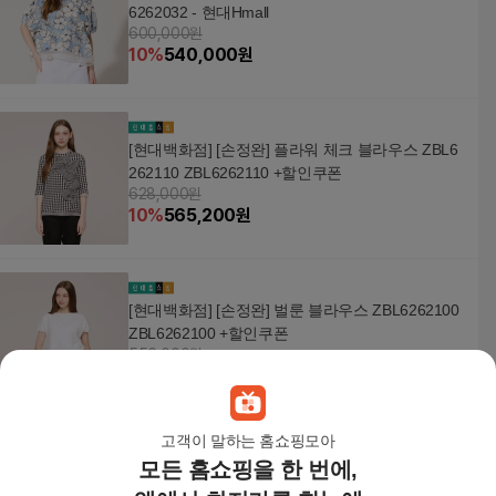
6262032 - 현대Hmall
600,000원
10
%
540,000
원
[현대백화점] [손정완] 플라워 체크 블라우스 ZBL6
262110 ZBL6262110 +할인쿠폰
628,000원
10
%
565,200
원
[현대백화점] [손정완] 벌룬 블라우스 ZBL6262100
ZBL6262100 +할인쿠폰
556,000원
10
%
500,400
원
고객이 말하는 홈쇼핑모아
모든 홈쇼핑을 한 번에,
[롯데백화점][손정완]플라워 레이스 슬리브리스 ZH
T61011