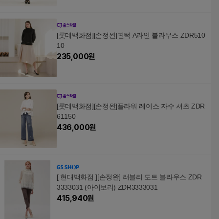
[롯데백화점][손정완]핀턱 A라인 블라우스 ZDR510
10
235,000
원
[롯데백화점][손정완]플라워 레이스 자수 셔츠 ZDR
61150
436,000
원
[ 현대백화점 ][손정완] 러블리 도트 블라우스 ZDR
3333031 (아이보리) ZDR3333031
415,940
원