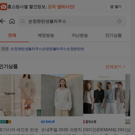
홈쇼핑사별 할인정보,
오직 앱에서만!
앱 열기
쇼핑
손정완린넨블라우스
검색결과
전체
예정방송
지난방송
인기상품
연관
손정완
린넨블라우스
손정완블라우스
손정완린넨
인기상품
전체보기
로가시아 세인트 린넨
쏘내추럴 26SS 프렌치
[데미안(DEMIAN)] 26S
[삼