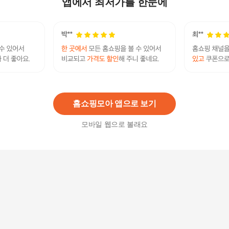
앱에서 최저가를 한눈에
516,000
원
[현대백화점] [손정완] 레이스 소매 블라우스 ZHT6
262031 ZHT6262031 +할인쿠폰
516,000원
10
%
464,400
원
홈쇼핑모아 앱으로 보기
모바일 웹으로 볼래요
[현대백화점] [손정완] 플라워 셔링 블라우스 ZBL6
262200 ZBL6262200 +할인쿠폰
628,000원
10
%
565,200
원
[현대백화점] [손정완] 레이스 소매 블라우스 ZHT6
262030 ZHT6262030 +할인쿠폰