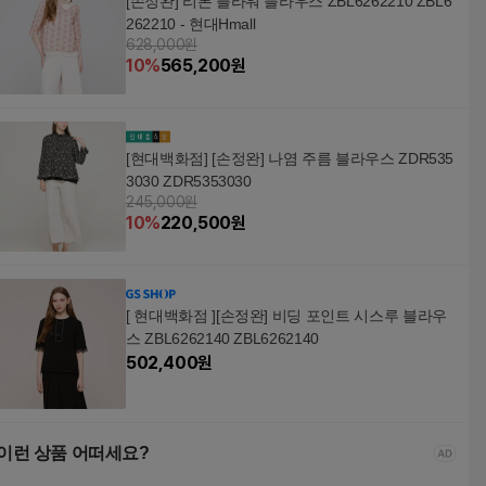
[손정완] 리본 플라워 블라우스 ZBL6262210 ZBL6
262210 - 현대Hmall
628,000원
10
%
565,200
원
[현대백화점] [손정완] 나염 주름 블라우스 ZDR535
3030 ZDR5353030
245,000원
10
%
220,500
원
[ 현대백화점 ][손정완] 비딩 포인트 시스루 블라우
스 ZBL6262140 ZBL6262140
502,400
원
이런 상품 어떠세요?