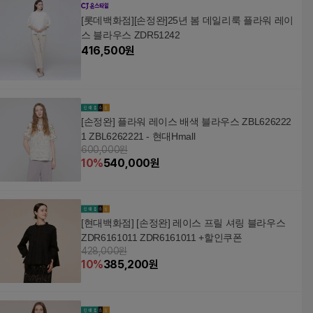
[롯데백화점][손정완]25년 봄 데일리룩 플라워 레이
스 블라우스 ZDR51242
416,500
원
[손정완] 플라워 레이스 배색 블라우스 ZBL626222
1 ZBL6262221 - 현대Hmall
600,000원
10
%
540,000
원
[현대백화점] [손정완] 레이스 프릴 셔링 블라우스
ZDR6161011 ZDR6161011 +할인쿠폰
428,000원
10
%
385,200
원