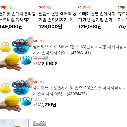
핸디팟 손가락 분리형
필립스 온열 에어백 공
스테아 온열 손마사지
휴모
스트레칭 마사지기 온
기압 손 마사지기, PPM
기 개별 공기압 손가락,
마사
열 손 손목 마사지 기
8301, 그레이
아이보리, WY-HMM
개별
149,000
원
129,000
원
129,000
원
75,
계, 화이트, SML-003
백 마
레이,
셀러허브 스포츠레저 [룽스_63]손 마사지공 마사지볼 
사지 손마사지 악력기 (47983141)
13,930원
7
%
12,960
원
셀러허브 스포츠레저 [이츠유_63]포인트 마사지볼 마사
지 손마사지 악력기 (47984477)
12,050원
7
%
11,210
원