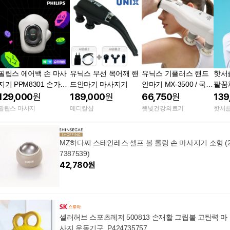
필립스 에어백 손 마사
유닉스 무선 목어깨 핸
유닉스 기플러스 핸드
핫서클
지기 PPM8301 손가락
드안마기 마사지기
안마기 MX-3500 / 국산
팔꿈
손목 온열 안마기
제품 고성능타격봉 마
완근
129,000
원
189,000
원
66,750
원
139
사지기 최신제조상품
필립스 마사지
메디칼샵
햇빛건강의료기
핫서클
MZ하다찌 스테인레스 셀프 볼 롤링 손 마사지기 소형 (
7387539)
42,780
원
셀러허브 스포츠레저 500813 손재활 그립볼 고탄력 마
사지 운동기구_P424735757