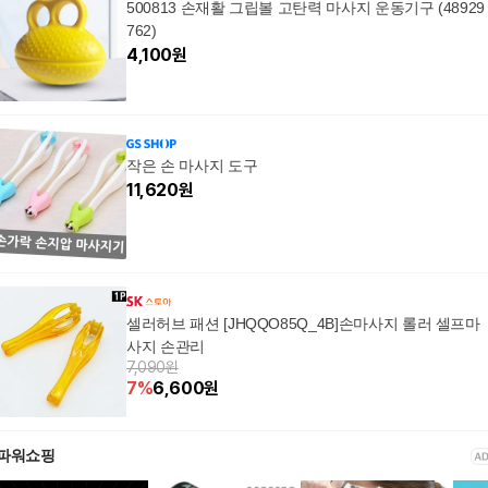
500813 손재활 그립볼 고탄력 마사지 운동기구 (48929
762)
4,100
원
작은 손 마사지 도구
11,620
원
셀러허브 패션 [JHQQO85Q_4B]손마사지 롤러 셀프마
사지 손관리
7,090원
7
%
6,600
원
파워쇼핑