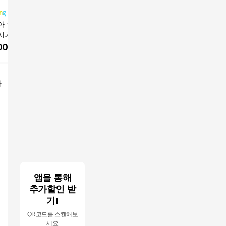
아 손모아 장갑 손
에코마음 온열 손 마사
풀리오 손 손목 마사지
Manki
지기 (온열 공기압
지기, 그레이, 1개
기
온열 손마
 손가락 손목 에어
에어백 공
000
원
41,900
원
89,000
원
69,80
사지) HUMOA, 그
선 저소음
 HMA-H01
마
앱을 통해
추가할인 받
기!
QR코드를 스캔해보
세요