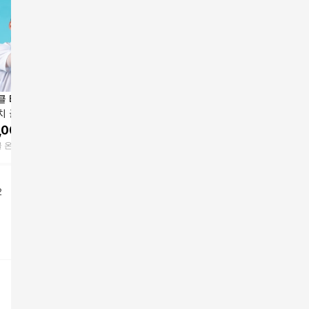
 EMS 에어 온열
코지마 이지핸드 무선
소유라이프 손 마사지
아셀케어 
치 골프 테니스 전
손마사지기 CMG-501
기 손가락 손목 손 마사
손목 손가
 엘보 마사지기
지 미니 안마기
발목 관절
,000
원
98,000
원
109,000
원
189,72
기
 온라인 스토어
코지마
소유 라이프
아셀케어
2