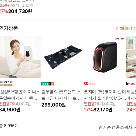
앱전용가
246,660원
기
17
%
204,730
원
인기상품
전체보기
[삼성5%할인]메디니스
김무열의 굿프랜드 스
코지마 (특)코지마 손마
리빙
온열손마사지기 핸드
트레칭 마사지 매트 +
사지기 젤리팜 CMG-3
마사지
앱전용가
84,900원
앱전용가
99,000원
앱전
마사지기 포미손마사
복부마사지기
299,000
원
60
84,900
원
17
%
82,170
원
24
지기 MVP-5501 화이
트/수지침효과
총
8,996
개
인기순
홈쇼핑사