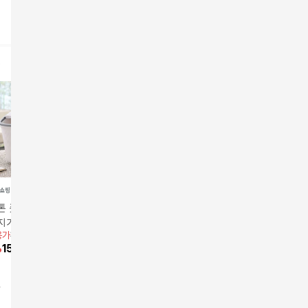
톤 풋스파 족욕 발
메디니스 (정상가) 엘보
제스파 에어프리덤 무
기(2 in 1)
타파 전완근 손마사지
선 손 마사지기 공기압
용가
198,000원
앱전용가
246,660원
앱전용가
96,900원
기
안마기 ZP1912
%
151,470
원
17
%
204,730
원
5
%
92,060
원