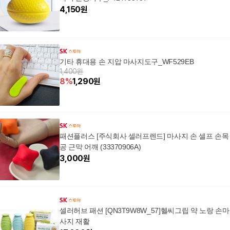
4,150
원
기타 휴대용 손 지압 마사지도구_WF529EB
1,400원
8
%
1,290
원
패션플러스 [주식회사 셀러프렌드] 마사지 손 셀프 손목
공 근막 어깨 (33370906A)
3,000
원
셀러허브 패션 [QN3T9W8W_57]헬씨그립 약 노랑 손마
사지 재활