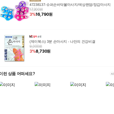
47238137-슈퍼손바닥볼마사지/색상랜덤/장갑마사지
17,300원
3
%
16,790
원
(제이북스) 3분 손마사지 - 나만의 건강비결
9,000원
3
%
8,730
원
이런 상품 어떠세요?