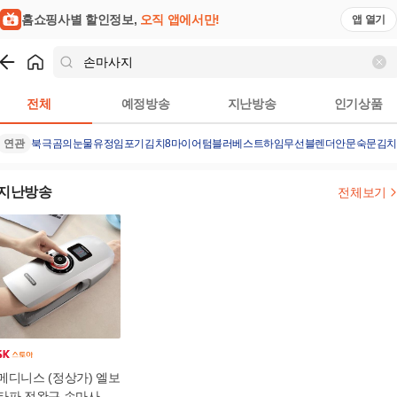
홈쇼핑사별 할인정보,
오직 앱에서만!
앱 열기
쇼핑
손마사지
검색결과
전체
예정방송
지난방송
인기상품
연관
북극곰의눈물
유정임포기김치8
마이어텀블러
베스트하임무선블렌더
안문숙문김
지난방송
전체보기
메디니스 (정상가) 엘보
타파 전완근 손마사지