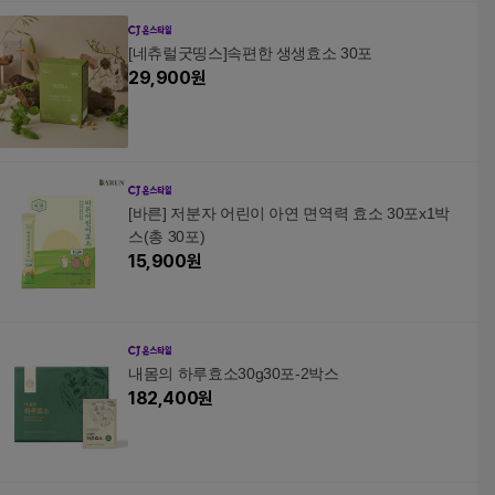
[네츄럴굿띵스]속편한 생생효소 30포
29,900
원
[바른] 저분자 어린이 아연 면역력 효소 30포x1박
스(총 30포)
15,900
원
내몸의 하루효소30g30포-2박스
182,400
원