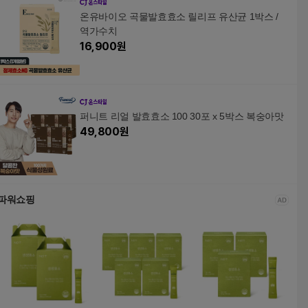
온유바이오 곡물발효효소 릴리프 유산균 1박스 /
역가수치
16,900
원
퍼니트 리얼 발효효소 100 30포 x 5박스 복숭아맛
49,800
원
파워쇼핑