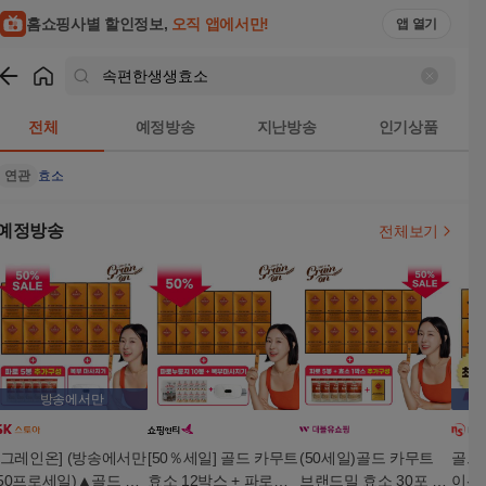
홈쇼핑사별 할인정보,
오직 앱에서만!
앱 열기
쇼핑
속편한생생효소
검색결과
전체
예정방송
지난방송
인기상품
연관
효소
예정방송
전체보기
방송에서만
[그레인온] (방송에서만
[50％세일] 골드 카무트
(50세일)골드 카무트
골드
50프로세일)▲골드 카
효소 12박스 + 파로누
브랜드밀 효소 30포 12
이션 