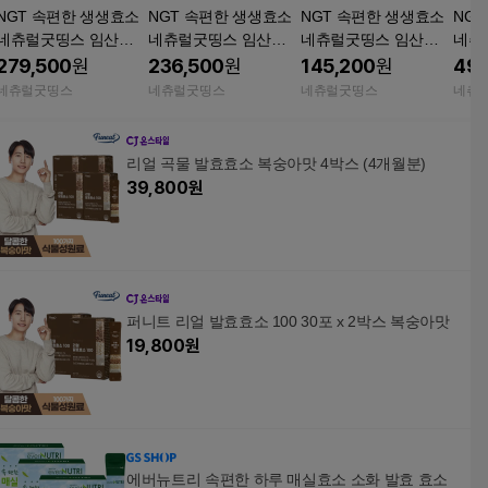
NGT 속편한 생생효소
NGT 속편한 생생효소
NGT 속편한 생생효소
NG
네츄럴굿띵스 임산부
네츄럴굿띵스 임산부
네츄럴굿띵스 임산부
네츄
유산균 곡물 발효효소
유산균 곡물 발효효소
유산균 곡물 발효효소
유산
279,500
원
236,500
원
145,200
원
49,
100포, 2개
30포, 5개
30포, 3개
30포
네츄럴굿띵스
네츄럴굿띵스
네츄럴굿띵스
네츄
리얼 곡물 발효효소 복숭아맛 4박스 (4개월분)
39,800
원
퍼니트 리얼 발효효소 100 30포 x 2박스 복숭아맛
19,800
원
에버뉴트리 속편한 하루 매실효소 소화 발효 효소