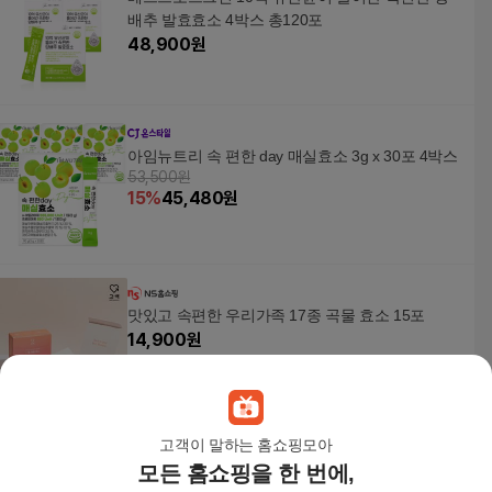
배추 발효효소 4박스 총120포
48,900
원
아임뉴트리 속 편한 day 매실효소 3g x 30포 4박스
53,500원
15
%
45,480
원
맛있고 속편한 우리가족 17종 곡물 효소 15포
14,900
원
고객이 말하는 홈쇼핑모아
모든 홈쇼핑을 한 번에,
맛있고 속편한 우리가족 17종 곡물 효소 100포x2