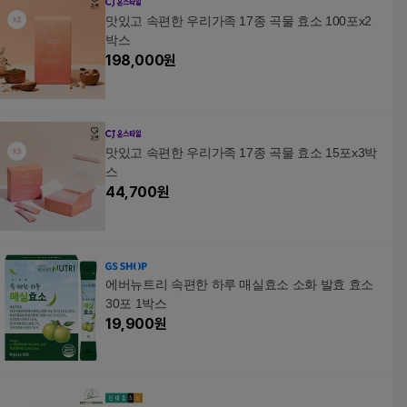
맛있고 속편한 우리가족 17종 곡물 효소 100포x2
박스
198,000
원
맛있고 속편한 우리가족 17종 곡물 효소 15포x3박
스
44,700
원
에버뉴트리 속편한 하루 매실효소 소화 발효 효소
30포 1박스
19,900
원