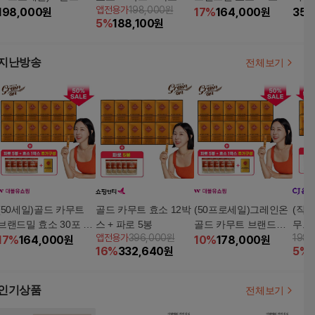
앱전용가
198,000원
무트효소 12박스 + 파
198,000
원
룽지 1박스(10봉) + 복
박스 + 파로 280g 5팩+
17
%
164,000
원
358
5
%
188,100
원
로 280g X 5봉 더 + 일
부마사지기
골드카무트효소 G 1박
리 복부마사지기▲
스
지난방송
전체보기
(50세일)골드 카무트
골드 카무트 효소 12박
(50프로세일)그레인온
(직) 
브랜드밀 효소 30포 12
스 + 파로 5봉
골드 카무트 브랜드밀
무트 
앱전용가
396,000원
198,
박스 + 파로 280g 5팩+
17
%
164,000
원
효소 30포 12박스 + 파
10
%
178,000
원
+파
16
%
332,640
원
5
%
골드카무트효소 G 1박
로 280g 5팩+ 골드카무
스
트효소 G 1박스
인기상품
전체보기