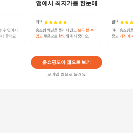
박스
앱에서 최저가를 한눈에
198,000
원
베스트오브그린 10억 유산균이 들어간 속편한 양
배추 발효효소 1박스 30포
14,900
원
홈쇼핑모아 앱으로 보기
모바일 웹으로 볼래요
퍼니트 리얼 곡물 발효효소 복숭아맛 5박스 (5개월
분)
49,800
원
베스트오브그린 10억 유산균이 들어간 속편한 양
배추 발효효소 4박스 총120포