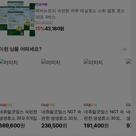
에버뉴트리 속편한 하루 매실효소 소화 발효 효소
30포 4박스
50,800원
15
%
43,180
원
이런 상품 어떠세요?
네츄럴굿띵스 속편한
네츄럴굿띵스 NGT 속
네츄럴굿띵스 NGT 속
네츄
생생효소 30포 8개입
편한 생생효소 30포, 9
편한 생생효소 30포, 9
생효소
선물박스, 90g, 8박스
0g, 5박스
0g, 4박스
박스,
369,600
원
236,500
원
191,400
원
97,