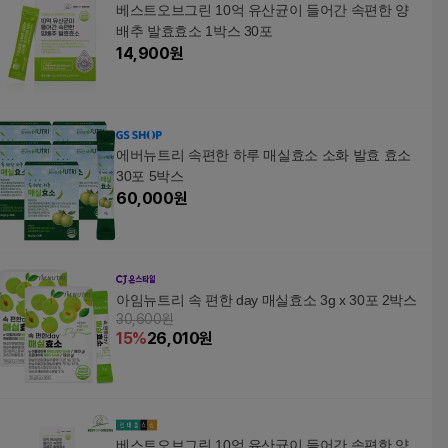
베스트오브그린 10억 유산균이 들어간 속편한 양
배추 발효효소 1박스 30포
14,900
원
에버뉴트리 속편한 하루 매실효소 소화 발효 효소
30포 5박스
60,000
원
아임뉴트리 속 편한 day 매실효소 3g x 30포 2박스
30,600원
15
%
26,010
원
베스트오브그린 10억 유산균이 들어간 속편한 양