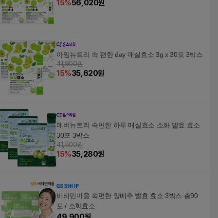
15
%
56,020
원
아임뉴트리 속 편한 day 매실효소 3g x 30포 3박스
41,900원
15
%
35,620
원
에버뉴트리 속편한 하루 매실효소 소화 발효 효소
30포 3박스
41,500원
15
%
35,280
원
비타민마을 속편한 양배추 발효 효소 3박스 총90
포 / 소화효소
49,900
원