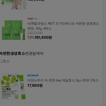
네츄럴굿띵스 NGT 조구만에디션 속편한 생생효소
30포, 90g, 4박스
220,000원
13
%
191,400
원
속편한생생효소
연관검색어
효소
아임뉴트리 속 편한 day 매실효소 3g x 30포 1박스
17,900
원