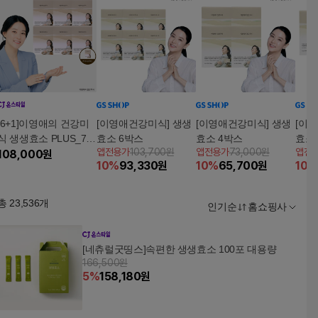
[6+1]이영애의 건강미
[이영애건강미식] 생생
[이영애건강미식] 생생
[이
식 생생효소 PLUS_7박
효소 6박스
효소 4박스
효소
앱전용가
103,700원
앱전용가
73,000원
앱전
스
108,000
원
10
%
93,330
원
10
%
65,700
원
10
%
총
23,536
개
인기순
홈쇼핑사
[네츄럴굿띵스]속편한 생생효소 100포 대용량
166,500원
5
%
158,180
원