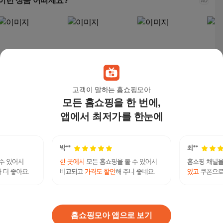
이런 상품 어떠세요?
고객이 말하는 홈쇼핑모아
모든 홈쇼핑을 한 번에,
팀스핏 남성용 빅사이
일루소 남성용 웨이브
AMBEX 남자 여름 머슬
남성 
즈 쿨 코튼 케이블 반팔
단가라 헨리넥 반팔 니
핏 반팔 라운드 비스코
름 
앱에서 최저가를 한눈에
카라 니트 티셔츠
트
스 꽈배기 니트 티셔츠
니트
29,900
원
26,800
원
34,900
원
27,
소액즉시대출방법문의 탤ㄹH문의 Banonpi 바넌
피선불유심내구제 화성시24시간당일소액급전대
연관검색어
출 핸드폰유심소액급전대출 막심삽니다
유심
소액할부
소액할부
폰할부
폰
홈쇼핑모아 앱으로 보기