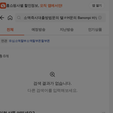
소액즉시대출방법문의 탤ㄹH문의 Banonpi 바넌피선불유심내구
홈쇼핑사별 할인정보,
오직 앱에서만!
앱 열기
쇼핑
소액즉시대출방법문의 탤ㄹH문의 Banonpi 바넌피선불
전체
예정방송
지난방송
인기상품
연관
유심
소액할부
소액할부
폰할부
폰
총
0
개
검색 결과가 없습니다.
다른 검색어를 입력해보세요.