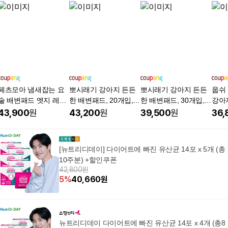
페츠모아 냄새잡는 요
뽀시래기 강아지 든든
뽀시래기 강아지 든든
웁쉬
술 배변패드 엣지 레몬
한 배변패드, 20개입, 4
한 배변패드, 30개입, 4
강아
향, 100개입, 3개
개
개
형 피
43,900
원
43,200
원
39,500
원
36,
개입
[뉴트리디데이] 다이어트에 빠진 유산균 14포 x 5개 (총
10주분) +할인쿠폰
42,800원
5
%
40,660
원
뉴트리디데이 다이어트에 빠진 유산균 14포 x 4개 (총8