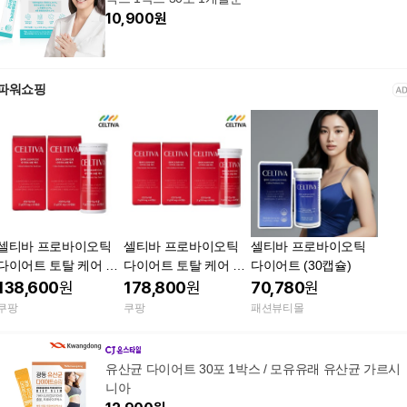
10,900
원
파워쇼핑
셀티바 프로바이오틱
셀티바 프로바이오틱
셀티바 프로바이오틱
다이어트 토탈 케어 60
다이어트 토탈 케어 60
다이어트 (30캡슐)
정 2박스
정 3개
138,600
원
178,800
원
70,780
원
쿠팡
쿠팡
패션뷰티몰
유산균 다이어트 30포 1박스 / 모유유래 유산균 가르시
니아