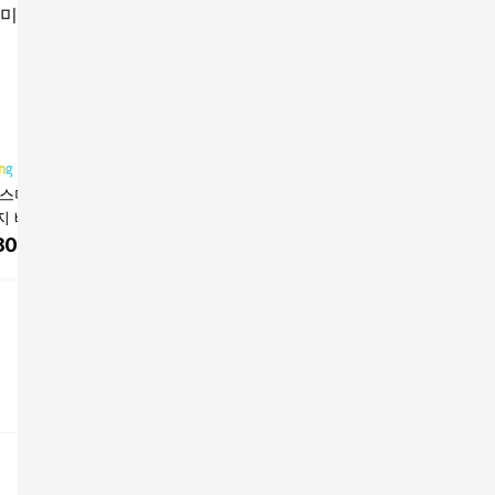
 스며들개 고흡수
웁쉬 스며들개 고흡수
탐사 실속형 배변패드
탐사 실속
지 배변패드 두툼
강아지 배변패드 두툼
12,000
원
23,200
톤치드향, 3개, 30
형 피톤치드향, 3개, 20
800
원
39,800
원
개입