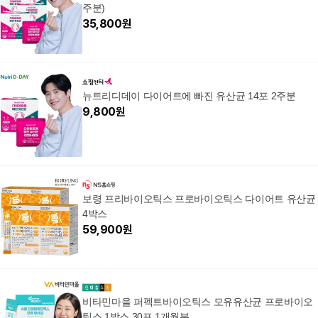
주분)
35,800
원
뉴트리디데이 다이어트에 빠진 유산균 14포 2주분
9,800
원
보령 프리바이오틱스 프로바이오틱스 다이어트 유산균
4박스
59,900
원
비타민마을 퍼펙트바이오틱스 모유유산균 프로바이오
틱스 1박스 30포 1개월분