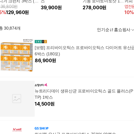
니거 크런치 3박스 (60
스
기농 로마토마토샷 10
커피
136,800원
앱전
포입)
39,900
원
0% 18박스 + 유기농 엑
278,000
원
니아 
5
%
129,960
원
10
%
스트라버진 올리브오
속형
일 100% 6박스
총
30,874
개
인기순
홈쇼핑사
[보령] 프리바이오틱스 프로바이오틱스 다이어트 유산
6박스 (180포)
86,900
원
뉴트리디데이 생유산균 프로바이오틱스 골드 플러스(P
TP) 1박스
14,500
원