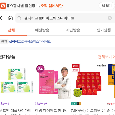
홈쇼핑사별 할인정보,
오직 앱에서만!
앱 열기
쇼핑
셀티바프로바이오틱스다이어트
검색결과
전체
예정방송
지난방송
인기상품
연관
셀티바프로바이오틱스다이어트
인기상품
전체보기
루트인 애플사이다비
한방 다이어트 환 1박
(VIP구성) 뉴트리원 유
순수