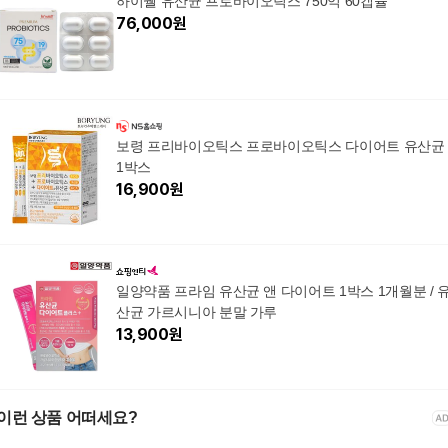
하이웰 유산균 프로바이오틱스 750억 60캡슐
76,000
원
보령 프리바이오틱스 프로바이오틱스 다이어트 유산균
1박스
16,900
원
일양약품 프라임 유산균 앤 다이어트 1박스 1개월분 / 
산균 가르시니아 분말 가루
13,900
원
이런 상품 어떠세요?