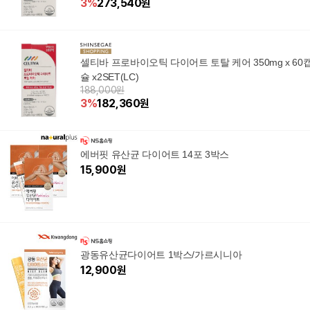
3
%
273,540
원
셀티바 프로바이오틱 다이어트 토탈 케어 350mg x 60
슐 x2SET(LC)
188,000원
3
%
182,360
원
에버핏 유산균 다이어트 14포 3박스
15,900
원
광동유산균다이어트 1박스/가르시니아
12,900
원