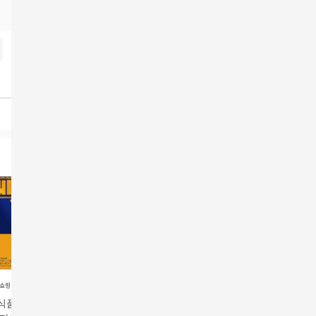
식품 빼다방 블랙
순수식품 300달톤 진짜
주영엔에스 모발콜라
제휴_순