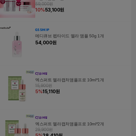
59,000원
10
%
53,100
원
메디큐브 펩타이드 멜라 앰플 50g 1개
54,000
원
엑스퍼트 멜라캡처앰플프로 10ml*1개
15,900원
5
%
15,110
원
엑스퍼트 멜라캡처앰플프로 10ml*2개
29,900원
5
%
28,410
원