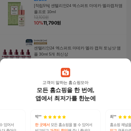
[적립5%] 센텔리안24 엑스퍼트 마데카 멜라캡처앰
플프로 10ml
13,100원
10
%
11,790
원
센텔리안24 엑스퍼트 마데카 멜라 캡처 토닝샷 앰
플 30ml 5개 최신상
144,690
원
고객이 말하는 홈쇼핑모아
모든 홈쇼핑을 한 번에,
멜라 TXA 밀키드롭 미백 앰플+[콜라겐 사셰 SET}
45,000
원
앱에서 최저가를 한눈에