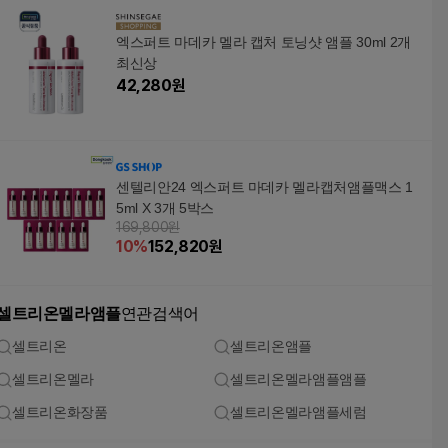
엑스퍼트 마데카 멜라 캡처 토닝샷 앰플 30ml 2개
최신상
42,280
원
센텔리안24 엑스퍼트 마데카 멜라캡처앰플맥스 1
5ml X 3개 5박스
169,800원
10
%
152,820
원
셀트리온멜라앰플
연관검색어
셀트리온
셀트리온앰플
셀트리온멜라
셀트리온멜라앰플앰플
셀트리온화장품
셀트리온멜라앰플세럼