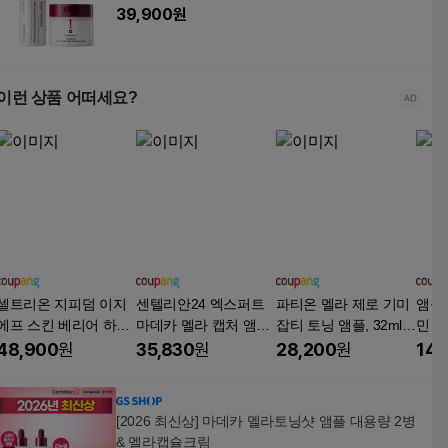
39,900
원
이런 상품 어떠세요?
셀트리온 지피덤 이지
센텔리안24 엑스퍼트
파티온 멜라 제로 기미
앰플
에프 스킨 베리어 하이
마데카 멜라 캡처 앰플
잡티 토닝 앰플, 32ml,
민 앰플
드로 앰플, 2개, 30ml
알엑스 30ml x 2p + 7m
1개
48,900
원
35,830
원
28,200
원
14,
l 세트, 1세트, 30mL
[2026 최신상] 마데카 멜라토닝샷 앰플 대용량 2병
& 멜라캡슐크림