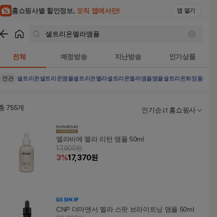
홈쇼핑사별 할인정보,
오직 앱에서만!
앱 열기
쇼핑
셀트리온멜라앰플
검색결과
전체
예정방송
지난방송
인기상품
연관
셀트리온
셀트리온앰플
셀트리온멜라
셀트리온멜라앰플앰플
셀트리온화장품
셀트
총
755
개
인기순
홈쇼핑사
엘라비에 멜라 리턴 앰플 50ml
17,900원
3
%
17,370
원
CNP 더마앤서 멜라 스팟 브라이트닝 앰플 50ml