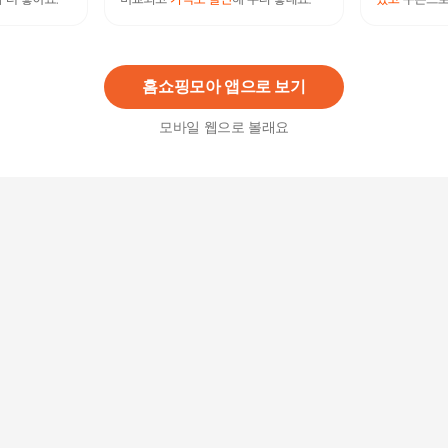
센텔리안24 엑스퍼트 마데카 멜라캡처앰플맥스 1
5ml X 3개 2박스
70,700원
10
%
63,630
원
홈쇼핑모아 앱으로 보기
모바일 웹으로 볼래요
[단품] 에이지알 펩타이드 멜라 앰플 50g
45,000
원
센텔리안24 엑스퍼트 마데카 멜라캡처앰플맥스 1
5ml X 3개 1박스
37,800원
10
%
34,020
원
센텔리안24 멜라캡처앰플프로 10ml 3개+더마데카