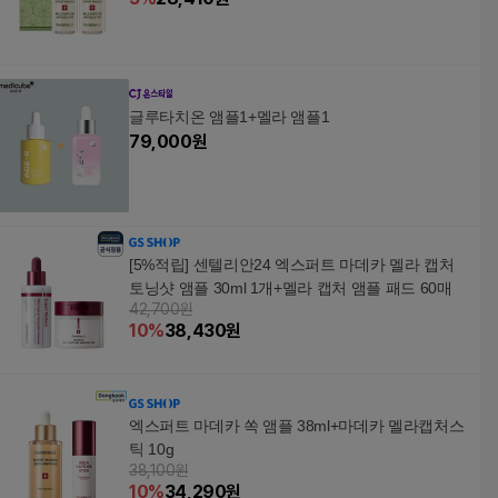
글루타치온 앰플1+멜라 앰플1
79,000
원
[5%적립] 센텔리안24 엑스퍼트 마데카 멜라 캡처
토닝샷 앰플 30ml 1개+멜라 캡처 앰플 패드 60매
42,700원
10
%
38,430
원
엑스퍼트 마데카 쏙 앰플 38ml+마데카 멜라캡처스
틱 10g
38,100원
10
%
34,290
원