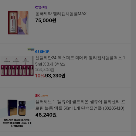
동국제약 멜라캡처앰플MAX
75,000
원
센텔리안24 엑스퍼트 마데카 멜라캡처앰플맥스 1
5ml X 3개 3박스
103,700원
10
%
93,330
원
셀러허브 1 [셀큐어] 셀트리온 셀큐어 플라센타 프
로틴 볼륨 앰플 50ml 1개 단백질앰플 (38285410)
48,240
원