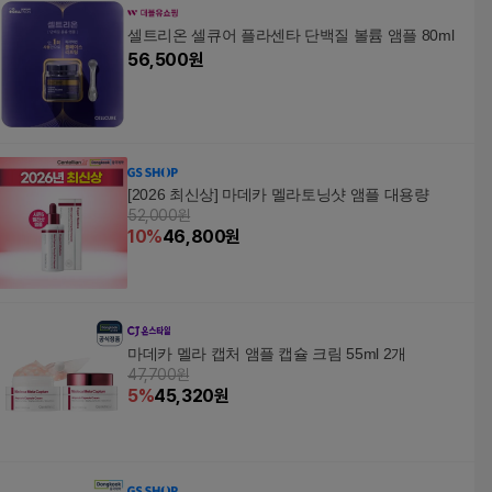
셀트리온 셀큐어 플라센타 단백질 볼륨 앰플 80ml
56,500
원
[2026 최신상] 마데카 멜라토닝샷 앰플 대용량
52,000원
10
%
46,800
원
마데카 멜라 캡처 앰플 캡슐 크림 55ml 2개
47,700원
5
%
45,320
원