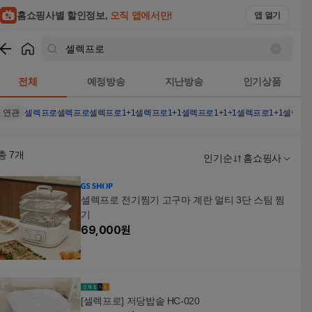
홈쇼핑사별 할인정보,
오직 앱에서만!
앱 열기
쇼핑
셀렉프로
검색결과
전체
예정방송
지난방송
인기상품
연관
셀렉프로셀렉프로
셀렉프로1+1
셀렉프로1+1
셀렉프로1+1+1
셀렉프로1+1
셀렉프로
총
7
개
인기순
홈쇼핑사
셀렉프로 전기찜기 고구마 계란 멀티 3단 스팀 찜
기
69,000
원
[셀렉프로] 저당밥솥 HC-020