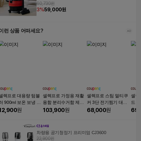
60,730원
형 청소기, 혼합색상, JL-T2010A
3
%
59,000
원
이런 상품 어떠세요?
셀렉프로 대용량 텀블
셀렉프로 가정용 재활
셀렉프로 스팀 멀티쿠
셀렉
러 900ml 보온 보냉 가
용함 분리수거함 제품
커 3단 전기찜기 대용
드 
정용 차량용 소형 대형
대용량 이동식 바퀴형
량 다이어트 만두 호빵
12,900
원
103,900
원
68,000
원
69,
휴대용 핸들 스텐 텀블
슬림
샤브샤브 찜기
러 추천
차량용 공기청정기 프리미엄 CJ3600
22,900원