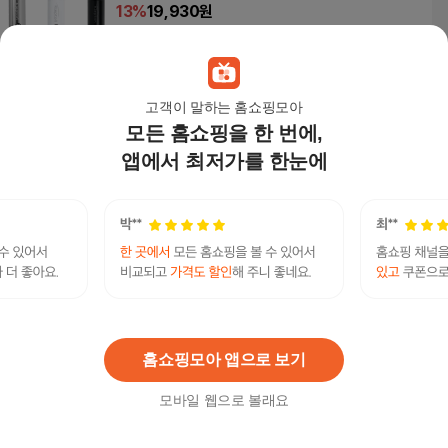
13
%
19,930
원
고객이 말하는 홈쇼핑모아
클린아트플러스_오트리 타원 플레이팅 도마_K108
모든 홈쇼핑을 한 번에,
29
앱에서 최저가를 한눈에
27,200
원
셀렉프로
연관검색어
셀렉프로셀렉프로
셀렉프로1+1
셀렉프로1+1
셀렉프로1+1+1
셀렉프로1+1
셀렉프로1+1+1
홈쇼핑모아 앱으로 보기
모바일 웹으로 볼래요