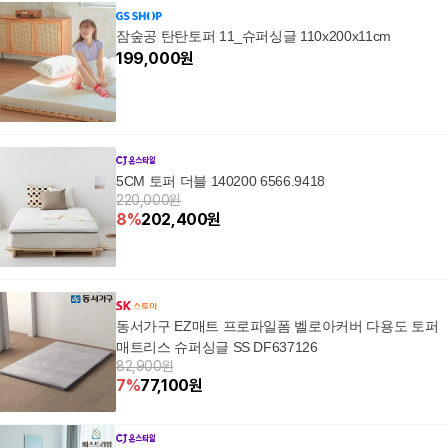
잠숲공 탄탄토퍼 11_슈퍼싱글 110x200x11cm
199,000
원
5CM 토퍼 더블 140200 6566.9418
220,000원
8
%
202,400
원
동서가구 EZ매트 프로파일폼 벨로아커버 다용도 토퍼
매트리스 슈퍼싱글 SS DF637126
82,900원
7
%
77,100
원