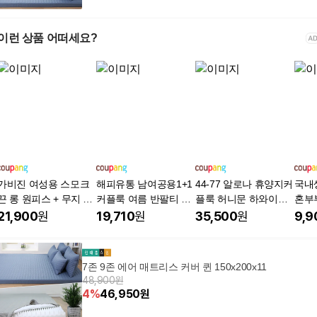
이런 상품 어떠세요?
가비진 여성용 스모크
해피유통 남여공용1+1
44-77 알로나 휴양지커
국내
끈 롱 원피스 + 무지 카
커플룩 여름 반팔티 트
플룩 허니문 하와이안
혼부
라 반팔셔츠 남녀 커플
렌드 프리미엄 반팔 상
커플휴양지룩 바캉스
옆집
21,900
원
19,710
원
35,500
원
9,9
룩 시밀러룩 휴가룩 바
의
신혼여행 시밀러룩
캉스룩 세트 남여개별
구매
7존 9존 에어 매트리스 커버 퀸 150x200x11
48,900원
4
%
46,950
원