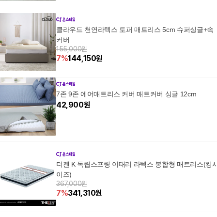
클라우드 천연라텍스 토퍼 매트리스 5cm 슈퍼싱글+속
커버
155,000원
7
%
144,150
원
7존 9존 에어매트리스 커버 매트커버 싱글 12cm
42,900
원
더젠 K 독립스프링 이태리 라텍스 봉합형 매트리스(킹
이즈)
367,000원
7
%
341,310
원