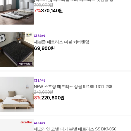
398,000원
7
%
370,140
원
세븐존 매트리스 더블 커버랜덤
69,900
원
NEW 스프링 매트리스 싱글 92189 1311.238
240,000원
8
%
220,800
원
데코라인 코넬 피카 본넬 매트리스 SS DKN056