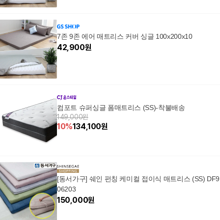
7존 9존 에어 매트리스 커버 싱글 100x200x10
42,900
원
컴포트 슈퍼싱글 폼매트리스 (SS)-착불배송
149,000원
10
%
134,100
원
[동서가구] 쉐인 펀칭 케미컬 접이식 매트리스 (SS) DF9
06203
150,000
원