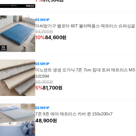
아씨방가구 벨로아 60T 볼라텍폼스 매트리스 슈퍼싱글
94,000원
10
%
84,600
원
이노센트 생생 오가닉 7존 7cm 침대 토퍼 매트리스 MS 
101994
86,000원
5
%
81,700
원
7존 9존 에어 매트리스 커버 퀸 150x200x7
48,900
원