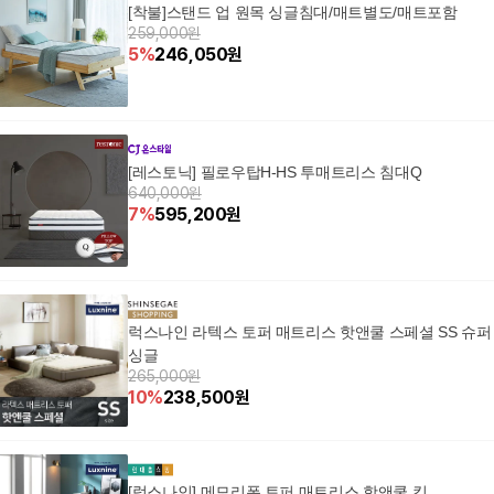
[착불]스탠드 업 원목 싱글침대/매트별도/매트포함
259,000원
5
%
246,050
원
[레스토닉] 필로우탑H-HS 투매트리스 침대Q
640,000원
7
%
595,200
원
럭스나인 라텍스 토퍼 매트리스 핫앤쿨 스페셜 SS 슈퍼
싱글
265,000원
10
%
238,500
원
[럭스나인] 메모리폼 토퍼 매트리스 핫앤쿨 킹