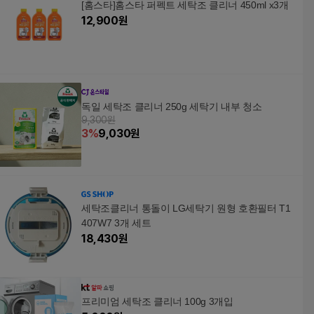
[홈스타]홈스타 퍼펙트 세탁조 클리너 450ml x3개
12,900
원
독일 세탁조 클리너 250g 세탁기 내부 청소
9,300원
3
%
9,030
원
세탁조클리너 통돌이 LG세탁기 원형 호환필터 T1
407W7 3개 세트
18,430
원
프리미엄 세탁조 클리너 100g 3개입