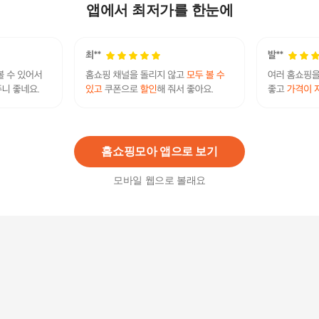
g
앱에서 최저가를 한눈에
1,720
원
세탁조 크리너 세탁조세정제- O 일반드럼겸용450
g
1,720
원
홈쇼핑모아 앱으로 보기
모바일 웹으로 볼래요
홈워시 세탁조크리너 530 mL
3,500
원
나는 세탁조 세정제입니다 500ml 액체형 일반드럼
겸용