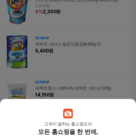
기타 산도깨비 세탁조 크리너450g-W8C37BB
2,500원
8
%
2,300
원
세탁조 크리너 일반드럼겸용450g O
5,400
원
세탁조청소 샤본다마 세탁조 크리너 500g
14,150
원
고객이 말하는 홈쇼핑모아
모든 홈쇼핑을 한 번에,
세탁조 크리너 세탁조세정제- O 일반드럼겸용450