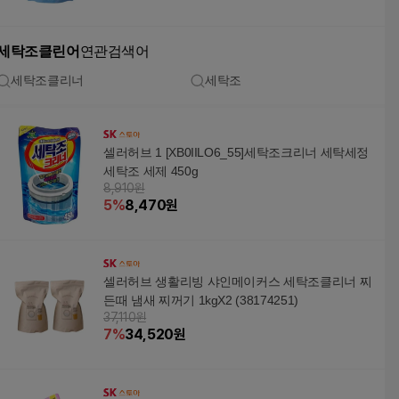
세탁조클린어
연관검색어
세탁조클리너
세탁조
셀러허브 1 [XB0IILO6_55]세탁조크리너 세탁세정
세탁조 세제 450g
8,910원
5
%
8,470
원
셀러허브 생활리빙 샤인메이커스 세탁조클리너 찌
든때 냄새 찌꺼기 1kgX2 (38174251)
37,110원
7
%
34,520
원