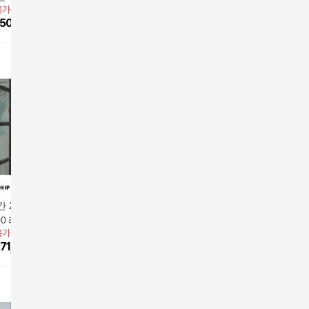
용가
59,900원
앱전용가
59,900원
앱전용가
5
스 3종 + 가방
스 4종
릿 드레스
89,000
원
쿨원피스 
50,920
원
24
%
45,290
원
15
%
50,
방
 26SS 아세테이
[런칭가 119000원]올라
달리아 체크 셔링 원피
[G.pres
00 라로셸 원피스
카일리 26SS 플로라 티
스 (8099411)
데님라이크
용가
79,900원
 가격 99,900원]
어드 원피스 1종
99,000
원
360,000
원
피스
169,00
71,910
원