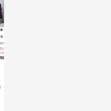
피아]26SS 듀얼
[헬리꽁땡]시크데님큐
[상시가 99,000원] 26S
막스스튜
 드레스 1종
티원피스
S 아세테이트 실키 원
딩 원피
용가
66,000원
29,800원
앱전용가
3
피스
79,000
원
59,400
원
14
%
25,630
원
10
%
35,