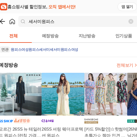
홈쇼핑사별 할인정보,
오직 앱에서만!
앱 열기
쇼핑
세서미원피스
검색결과
전체
예정방송
지난방송
인기상품
연관
원피스
여성원피스
세서미
세서미원피스여성
예정방송
전체보기
생방송
모르간 26SS 뉴 테일러
26SS 셔링 웨더프로텍
[카드 5%할인]☆핫썸머
[26
드 원피스 [런칭 가격 1
션 원피스
초특가☆ 젬마 인견 원
닉가