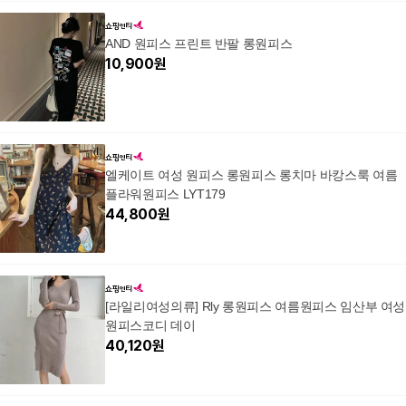
AND 원피스 프린트 반팔 롱원피스
10,900
원
엘케이트 여성 원피스 롱원피스 롱치마 바캉스룩 여름
플라워원피스 LYT179
44,800
원
[라일리여성의류] Rly 롱원피스 여름원피스 임산부 여성
원피스코디 데이
40,120
원