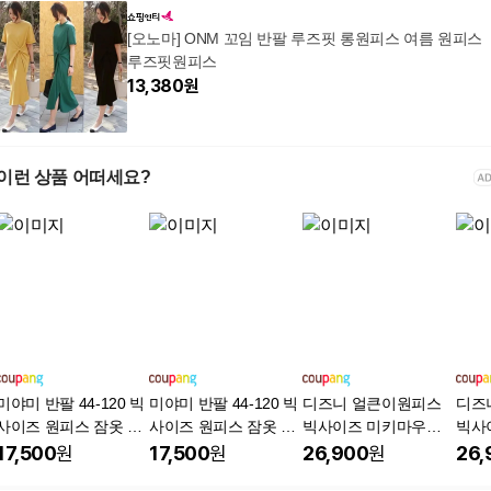
[오노마] ONM 꼬임 반팔 루즈핏 롱원피스 여름 원피스
루즈핏원피스
13,380
원
이런 상품 어떠세요?
미야미 반팔 44-120 빅
미야미 반팔 44-120 빅
디즈니 얼큰이원피스
디즈
사이즈 원피스 잠옷 홈
사이즈 원피스 잠옷 홈
빅사이즈 미키마우스
빅사
웨어 파자마 오버핏 뜨
웨어 파자마 오버핏 뜨
홈웨어 반팔원피스 여
홈웨
17,500
원
17,500
원
26,900
원
26,
왈 감성 임부복 가능
왈 감성 임부복 가능
성의류
성의