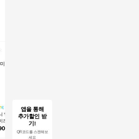
앱을 통해
니 얼큰이원피스
디즈니 빼꼼미키 원피
세서미스트리트 네이
풀무원 고
추가할인 받
이즈 미키마우스
스 여성 반팔 박시 롱
비 여자 원피스 90 N40
밥 4인분
기!
어 반팔원피스 여
홈원피스
77
900
원
26,900
원
14,000
원
5,480
QR코드를 스캔해보
류
세요