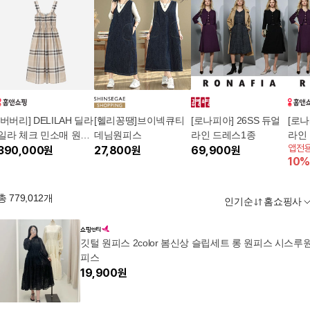
[버버리] DELILAH 딜라
[헬리꽁땡]브이넥큐티
[로나피아] 26SS 듀얼
[로나
일라 체크 민소매 원피
데님원피스
라인 드레스1종
라인
앱전
스 8099411
390,000
원
27,800
원
69,900
원
10
%
총
779,012
개
인기순
홈쇼핑사
깃털 원피스 2color 봄신상 슬립세트 롱 원피스 시스루원
피스
19,900
원