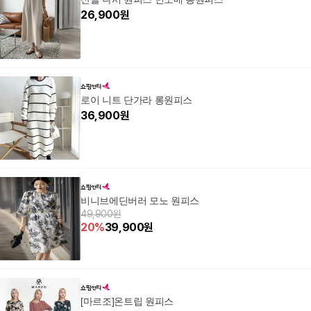
26,900
원
로이 니트 단가라 롱원피스
36,900
원
비니브에딘버러 모노 원피스
49,900원
20
%
39,900
원
[마르조]온트립 원피스