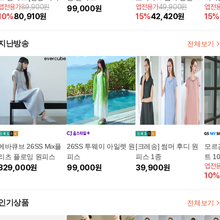
앱전용가
89,900원
앱전용가
49,900원
앱전
19,900원]
99,000
원
피스 4종 세트
쿨원피
10
%
80,910
원
15
%
42,420
원
15
%
지난방송
전체보기
에바큐브 26SS Mix플
26SS 투웨이 아일렛 원
[크레송] 썸머 후디 원
모르간
리츠 플로잉 원피스
피스
피스 1종
트 1
앱전
329,000
원
99,000
원
39,900
원
[런칭
10
%
인기상품
전체보기