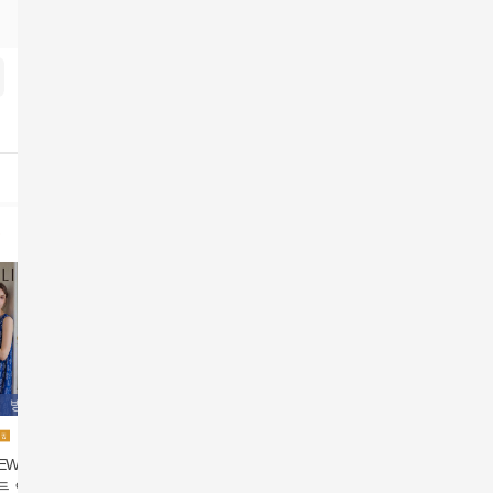
방송에서만
NEW]아이릴리 보타
[방송최저가]26SS 푸마
[최초가159,000원]25F
[26NEW
든 인견100 민소매
드라이셀 소로나 원피
W 앨리엇 울블렌드 슬
닉가든 인