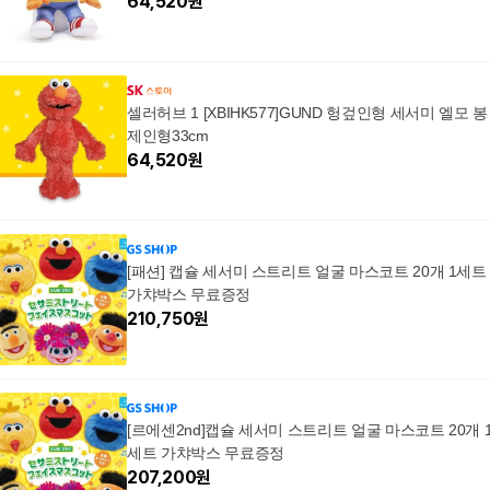
64,520
원
셀러허브 1 [XBIHK577]GUND 헝겊인형 세서미 엘모 봉
제인형33cm
64,520
원
[패션] 캡슐 세서미 스트리트 얼굴 마스코트 20개 1세트
가챠박스 무료증정
210,750
원
[르에센2nd]캡슐 세서미 스트리트 얼굴 마스코트 20개 
세트 가챠박스 무료증정
207,200
원