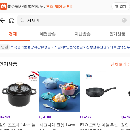
홈쇼핑사별 할인정보,
오직 앱에서만!
앱 열기
쇼핑
세서미
검색결과
전체
예정방송
지난방송
인기상품
연관
북극곰의눈물
앙쥬팡
유정임포기김치8
안문숙문김치
신봉선유산균
꾸띄르염색샴푸
인기상품
전체보기
원형 꼬꼬떼 14cm 블
시그니처 원형 14cm
ELO 그래닛 에볼루션
원형 