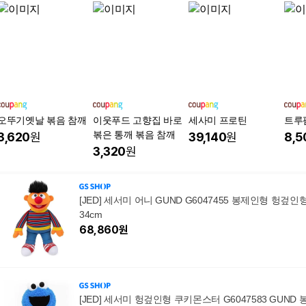
오뚜기옛날 볶음 참깨
이웃푸드 고향집 바로
세사미 프로틴
트루
볶은 통깨 볶음 참깨
3,620
원
39,140
원
8,5
3,320
원
[JED] 세서미 어니 GUND G6047455 봉제인형 헝겊인
34cm
68,860
원
[JED] 세서미 헝겊인형 쿠키몬스터 G6047583 GUND 