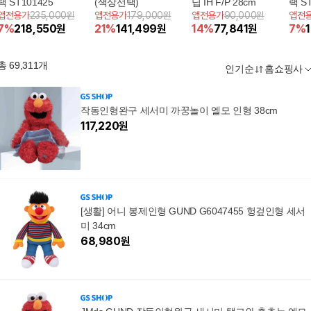
랙 ST101425
(색상선택)
딥 IH F/P 28cm
랙 S
앱전용가
235,000원
앱전용가
179,000원
앱전용가
90,000원
앱전
7
%
218,550
원
21
%
141,499
원
14
%
77,841
원
7
%
총
69,311
개
인기순
홈쇼핑사
작동인형완구 세서미 까꿍놀이 엘모 인형 38cm
117,220
원
[생활] 어니 봉제인형 GUND G6047455 헝겊인형 세서
미 34cm
68,980
원