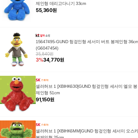
제인형 데리고다니기 33cm
55,360
원
15647495-GUND 헝겊인형 세서미 버트 봉제인형 36c
(G6047454)
35,840원
3
%
34,770
원
셀러허브 1 [XBIHK630]GUND 헝겊인형 세서미 엘모 봉
제인형 51cm
91,150
원
셀러허브 1 [XBIHK6MM]GUND 헝겊인형 세서미 오스
봉제인형 25cm