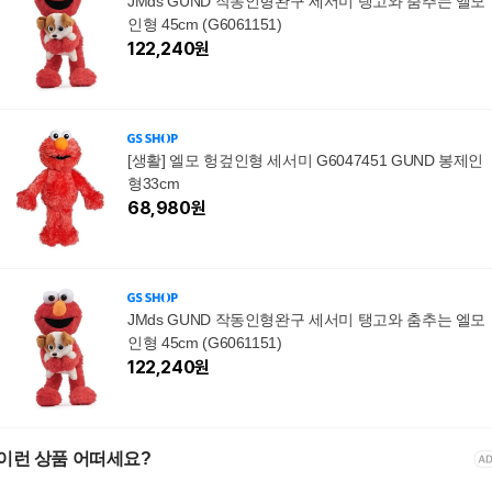
JMds GUND 작동인형완구 세서미 탱고와 춤추는 엘모
인형 45cm (G6061151)
122,240
원
[생활] 엘모 헝겊인형 세서미 G6047451 GUND 봉제인
형33cm
68,980
원
JMds GUND 작동인형완구 세서미 탱고와 춤추는 엘모
인형 45cm (G6061151)
122,240
원
이런 상품 어떠세요?