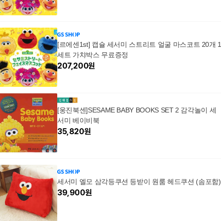
[르에센1st] 캡슐 세서미 스트리트 얼굴 마스코트 20개 
세트 가챠박스 무료증정
207,200
원
[웅진북센]SESAME BABY BOOKS SET 2 감각놀이 세
서미 베이비북
35,820
원
세서미 엘모 삼각등쿠션 등받이 원룸 헤드쿠션 (솜포함)
39,900
원