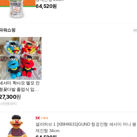
64,520
원
파워쇼핑
세서미 학사모 엘모 인
형꽃다발 졸업식 입학
식
27,300
원
사라앤파티
셀러허브 1 [XBIHK631]GUND 헝겊인형 세서미 어니 봉
제인형 34cm